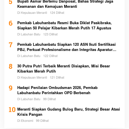
5
Bupati Asmar Bertemu Danposal, Bahas Strategi Jaga
Keamanan dan Kemajuan Meranti
Di Kepulauan Meranti
124 Dilihat
6
Pemkab Labuhanbatu Resmi Buka Diklat Paskibraka,
Siapkan 50 Pelajar Kibarkan Merah Putih 17 Agustus
Di Labuhan Batu
123 Dilihat
7
Pemkab Labuhanbatu Siapkan 120 ASN Ikuti Sertifikasi
PBJ, Perkuat Profesionalisme dan Integritas Aparatur
Pemerintah
Di Labuhan Batu
122 Dilihat
8
30 Putra Putri Terbaik Meranti Disiapkan, Misi Besar
Kibarkan Merah Putih
Di Kepulauan Meranti
121 Dilihat
9
Hadapi Penilaian Ombudsman 2026, Pemkab
Labuhanbatu Perintahkan OPD Berbenah
Di Labuhan Batu
99 Dilihat
10
Meranti Siapkan Gudang Bulog Baru, Strategi Besar Atasi
Krisis Pangan
Di Ekonomi
99 Dilihat