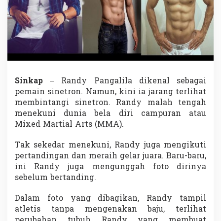
T
a
k
K
u
n
j
u
n
Sinkap
– Randy Pangalila dikenal sebagai
g
pemain sinetron. Namun, kini ia jarang terlihat
d
membintangi sinetron. Randy malah tengah
i
S
menekuni dunia bela diri campuran atau
i
Mixed Martial Arts (MMA).
n
e
Tak sekedar menekuni, Randy juga mengikuti
t
pertandingan dan meraih gelar juara. Baru-baru,
r
o
ini Randy juga mengunggah foto dirinya
n
sebelum bertanding.
,
K
Dalam foto yang dibagikan, Randy tampil
i
atletis tanpa mengenakan baju, terlihat
n
i
perubahan tubuh Randy yang membuat