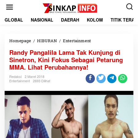
L
e
w
a
GLOBAL
NASIONAL
DAERAH
KOLOM
TITIK TERA
t
i
k
e
Homepage
/
HIBURAN
/
Entertainment
R
k
a
Randy Pangalila Lama Tak Kunjung di
o
n
n
d
Sinetron, Kini Fokus Sebagai Petarung
t
y
MMA. Lihat Perubahannya!
e
P
n
a
Redaksi
2 Maret 2018
n
Entertainment
2693 Dilihat
g
a
l
i
l
a
L
a
m
a