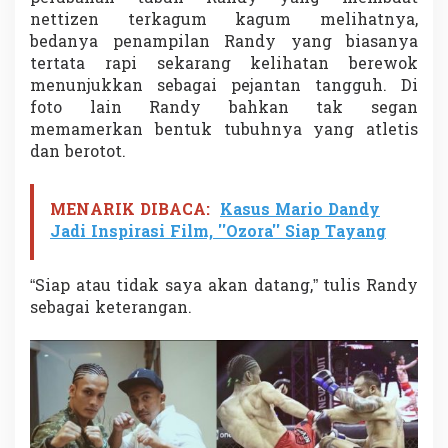
F
nettizen terkagum kagum melihatnya,
o
bedanya penampilan Randy yang biasanya
k
tertata rapi sekarang kelihatan berewok
u
s
menunjukkan sebagai pejantan tangguh. Di
S
foto lain Randy bahkan tak segan
e
memamerkan bentuk tubuhnya yang atletis
b
dan berotot.
a
g
a
MENARIK DIBACA:
Kasus Mario Dandy
i
P
Jadi Inspirasi Film, ''Ozora'' Siap Tayang
e
t
a
“Siap atau tidak saya akan datang,” tulis Randy
r
sebagai keterangan.
u
n
g
M
M
A
.
L