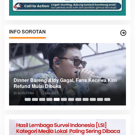
INFO SOROTAN
n
Dinner Bareng Aldy Gagal, Fans Kecewa Kini
Me
Refund Mulai Dibuka
B
Di SOROTAN
|
12 Mei 2025
Di