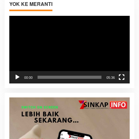
YOK KE MERANTI
Pemutar
Video
00:00
05:36