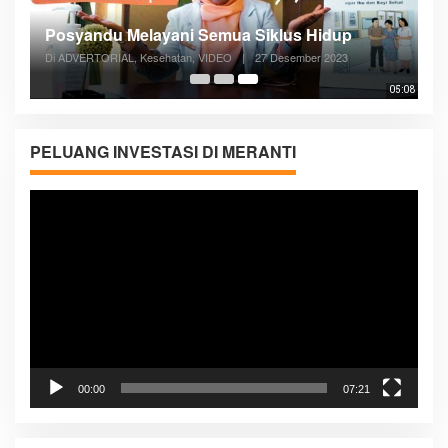
Posyandu Melayani Semua Siklus Hidup
Di ADVERTORIAL, Kesehatan, VIDEO
|
27 Desember 2023
05:08
PELUANG INVESTASI DI MERANTI
Pemutar
Video
00:00
07:21