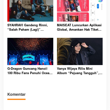
SYAHRAVI Gandeng Rinni,
MAISEAT Luncurkan Aplikasi
“Salah Paham (Lagi)”
Global, Amankan Hak Tiket
Tawarkan Nuansa RnB Segar
Eksklusif 20 Event
Internasional
G-Dragon Guncang Hanoi!
Vanya Wijaya Rilis Mini
100 Ribu Fans Penuhi Ocean
Album “Pejuang Tangguh”,
City, Cetak Sejarah Konser
Persembahan Inspiratif untuk
Global
Orang Tua
Komentar