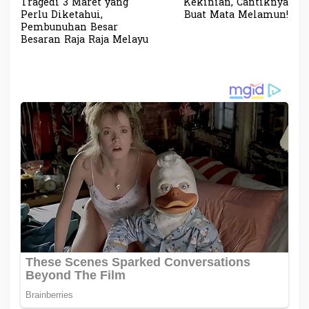
a
Tragedi 3 Maret yang
Kekinian, Cantiknya
v
Perlu Diketahui,
Buat Mata Melamun!
Pembunuhan Besar
i
Besaran Raja Raja Melayu
g
a
s
i
p
o
s