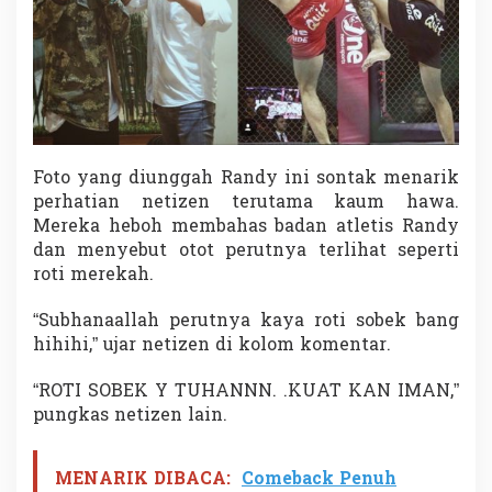
i
h
a
t
P
e
r
u
b
Foto yang diunggah Randy ini sontak menarik
a
perhatian netizen terutama kaum hawa.
h
Mereka heboh membahas badan atletis Randy
a
dan menyebut otot perutnya terlihat seperti
n
n
roti merekah.
y
a
“Subhanaallah perutnya kaya roti sobek bang
!
hihihi,” ujar netizen di kolom komentar.
“ROTI SOBEK Y TUHANNN. .KUAT KAN IMAN,”
pungkas netizen lain.
MENARIK DIBACA:
Comeback Penuh