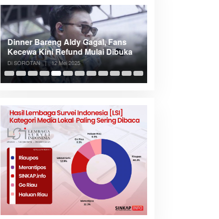
Dinner Bareng Aldy Gagal, Fans
Meranti Incar Kon
Kecewa Kini Refund Mulai Dibuka
Kepri, Bupati A
Di SOROTAN
|
12 Mei 2025
Di SOROTAN
|
6 Mei 2