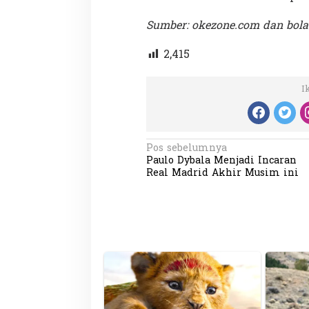
Sumber: okezone.com dan bola
2,415
I
N
Pos sebelumnya
Paulo Dybala Menjadi Incaran
a
Real Madrid Akhir Musim ini
v
i
g
a
s
i
p