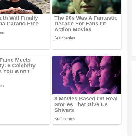
Patok Batas Tanah
Rekognisi Sejarah Kerajaan Siak
n Dukung
dan Harapan Daerah Istimewa Riau
|
8 Agustus 2025
Di KOLOM, Opini, SOROTAN
|
16 Juni 2025