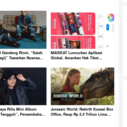
da dalam
Eksplore Meranti – Yok ke Meranti
a Internasional
 Gandeng Rinni, “Salah
MAISEAT Luncurkan Aplikasi
Di Budaya, NASIONAL, VIDEO, Wisata
|
13 Januari
ng
Januari 2024
2024
agi)” Tawarkan Nuansa
Global, Amankan Hak Tiket
r
Eksklusif 20 Event Internasional
aya Rilis Mini Album
Jurassic World: Rebirth Kuasai Box
 Tangguh”, Persembahan
Office, Raup Rp 2,4 Triliun Lima
f untuk Orang Tua
Hari