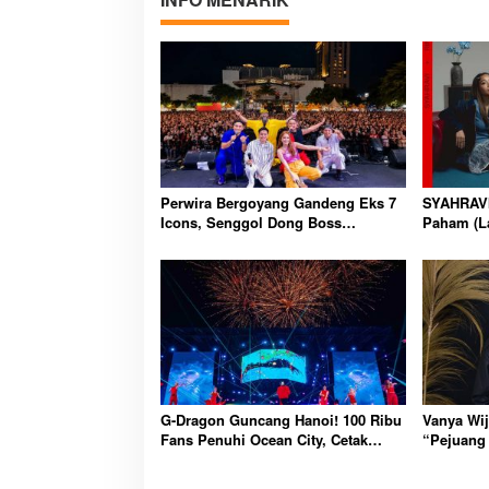
Partisipasi Pemu
Pelayanan Sukarel
Perwira Bergoyang Gandeng Eks 7
SYAHRAVI
Diadakan di Nanji
Di GLOBAL, VIDEO
|
18 
Icons, Senggol Dong Boss
Paham (L
Guncang Moonverse
RnB Sega
G-Dragon Guncang Hanoi! 100 Ribu
Vanya Wij
Fans Penuhi Ocean City, Cetak
“Pejuang
Sejarah Konser Global
Inspirati