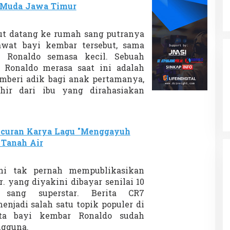
r Muda Jawa Timur
kut datang ke rumah sang putranya
wat bayi kembar tersebut, sama
t Ronaldo semasa kecil. Sebuah
Ronaldo merasa saat ini adalah
beri adik bagi anak pertamanya,
ahir dari ibu yang dirahasiakan
ncuran Karya Lagu "Menggayuh
 Tanah Air
ini tak pernah mempublikasikan
r. yang diyakini dibayar senilai 10
h sang superstar. Berita CR7
njadi salah satu topik populer di
rita bayi kembar Ronaldo sudah
ngguna.