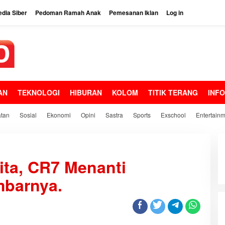
dia Siber
Pedoman Ramah Anak
Pemesanan Iklan
Log in
AN
TEKNOLOGI
HIBURAN
KOLOM
TITIK TERANG
INF
tan
Sosial
Ekonomi
Opini
Sastra
Sports
Exschool
Entertain
ta, CR7 Menanti
mbarnya.