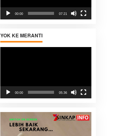
00:00
07:21
YOK KE MERANTI
Pemutar
Video
00:00
05:36