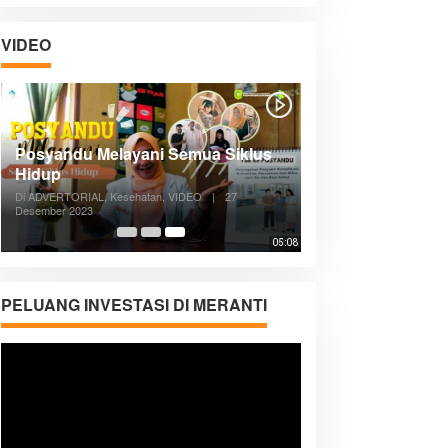
VIDEO
Posyandu Melayani Semua Siklus
Hidup
Di ADVERTORIAL, Kesehatan, VIDEO
|
27
Desember 2023
05:08
PELUANG INVESTASI DI MERANTI
Pemutar
Video