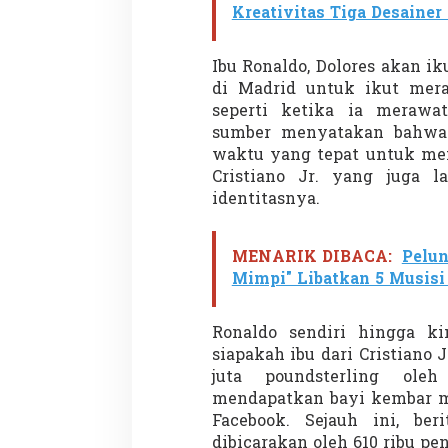
r
Kreativitas Tiga Desaine
a
n
A
Ibu Ronaldo, Dolores akan i
n
di Madrid untuk ikut mera
a
seperti ketika ia merawa
k
sumber menyatakan bahwa 
K
e
waktu yang tepat untuk mem
m
Cristiano Jr. yang juga l
b
identitasnya.
a
r
n
MENARIK DIBACA:
Pelu
y
a
Mimpi" Libatkan 5 Musisi
.
Ronaldo sendiri hingga k
siapakah ibu dari Cristiano J
juta poundsterling ole
mendapatkan bayi kembar me
Facebook. Sejauh ini, be
dibicarakan oleh 610 ribu pe