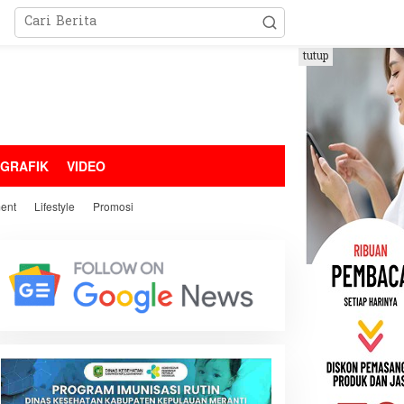
tutup
OGRAFIK
VIDEO
ment
Lifestyle
Promosi