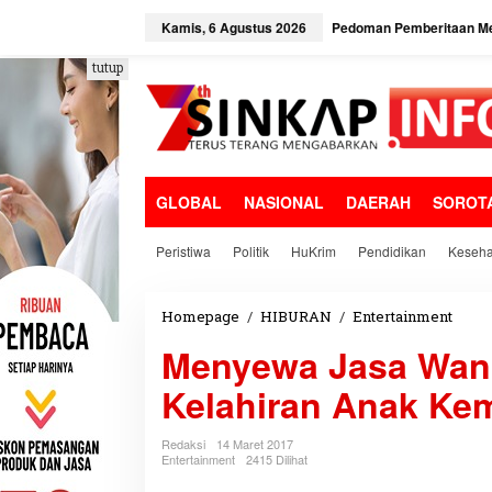
L
e
Kamis, 6 Agustus 2026
Pedoman Pemberitaan Me
w
a
tutup
t
i
k
e
k
o
GLOBAL
NASIONAL
DAERAH
SOROT
n
t
e
Peristiwa
Politik
HuKrim
Pendidikan
Keseha
n
Homepage
/
HIBURAN
/
Entertainment
M
e
Menyewa Jasa Wani
n
y
Kelahiran Anak Ke
e
w
a
Redaksi
14 Maret 2017
J
Entertainment
2415 Dilihat
a