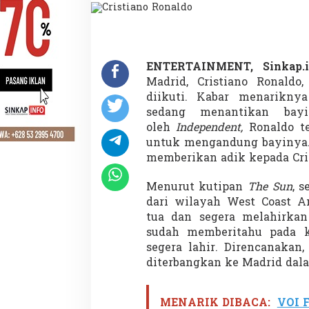
s
a
W
a
n
i
ENTERTAINMENT, Sinkap.
t
Madrid, Cristiano Ronald
a
diikuti. Kabar menarikn
,
sedang menantikan bayi
C
oleh
Independent,
Ronaldo te
R
7
untuk mengandung bayinya. 
M
memberikan adik kepada Cris
e
n
Menurut kutipan
The Sun
, 
a
dari wilayah West Coast A
n
t
tua dan segera melahirkan
i
sudah memberitahu pada k
K
segera lahir. Direncanakan
e
diterbangkan ke Madrid dal
l
a
h
i
MENARIK DIBACA:
VOI F