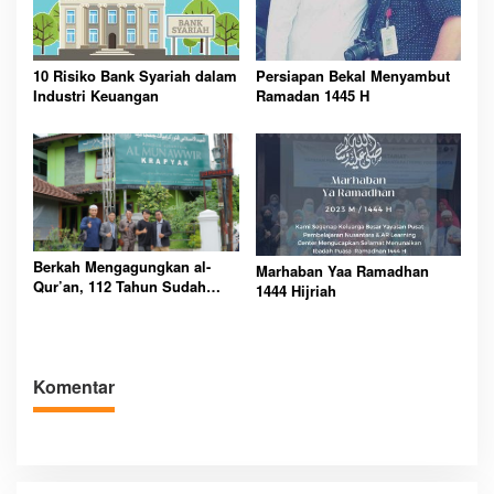
10 Risiko Bank Syariah dalam
Persiapan Bekal Menyambut
Industri Keuangan
Ramadan 1445 H
Berkah Mengagungkan al-
Marhaban Yaa Ramadhan
Qur’an, 112 Tahun Sudah
1444 Hijriah
Usia Ponpes Al Munawwir
Krapyak Yogyakarta
Komentar