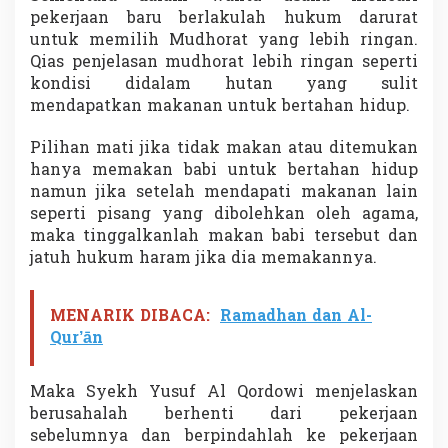
n
pekerjaan baru berlakulah hukum darurat
a
untuk memilih Mudhorat yang lebih ringan.
l
Qias penjelasan mudhorat lebih ringan seperti
kondisi didalam hutan yang sulit
mendapatkan makanan untuk bertahan hidup.
Pilihan mati jika tidak makan atau ditemukan
hanya memakan babi untuk bertahan hidup
namun jika setelah mendapati makanan lain
seperti pisang yang dibolehkan oleh agama,
maka tinggalkanlah makan babi tersebut dan
jatuh hukum haram jika dia memakannya.
MENARIK DIBACA:
Ramadhan dan Al-
Qur’ān
Maka Syekh Yusuf Al Qordowi menjelaskan
berusahalah berhenti dari pekerjaan
sebelumnya dan berpindahlah ke pekerjaan