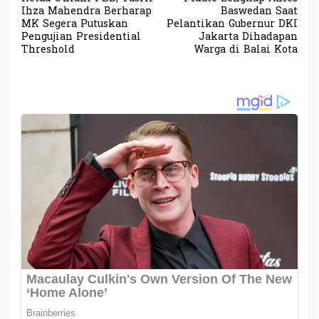
a
Ihza Mahendra Berharap
Baswedan Saat
v
MK Segera Putuskan
Pelantikan Gubernur DKI
Pengujian Presidential
Jakarta Dihadapan
i
Threshold
Warga di Balai Kota
g
a
s
i
p
o
s