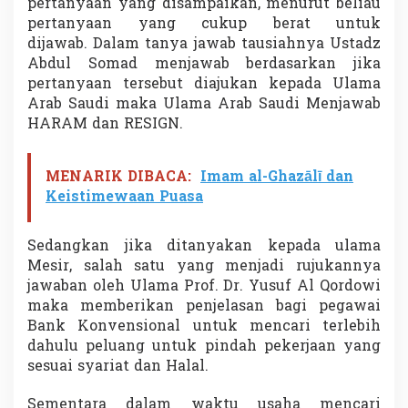
pertanyaan yang disampaikan, menurut beliau
a
pertanyaan yang cukup berat untuk
n
dijawab. Dalam tanya jawab tausiahnya Ustadz
g
B
Abdul Somad menjawab berdasarkan jika
e
pertanyaan tersebut diajukan kepada Ulama
k
Arab Saudi maka Ulama Arab Saudi Menjawab
e
HARAM dan RESIGN.
r
j
a
d
MENARIK DIBACA:
Imam al-Ghazālī dan
i
Keistimewaan Puasa
B
a
n
Sedangkan jika ditanyakan kepada ulama
k
Mesir, salah satu yang menjadi rujukannya
K
jawaban oleh Ulama Prof. Dr. Yusuf Al Qordowi
o
maka memberikan penjelasan bagi pegawai
n
v
Bank Konvensional untuk mencari terlebih
e
dahulu peluang untuk pindah pekerjaan yang
n
sesuai syariat dan Halal.
s
i
Sementara dalam waktu usaha mencari
o