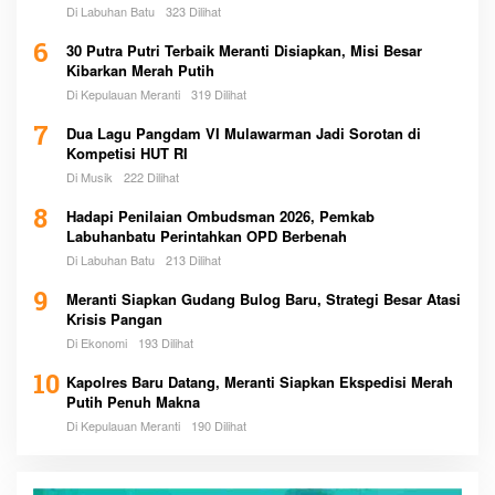
Pemerintah
Di Labuhan Batu
323 Dilihat
6
30 Putra Putri Terbaik Meranti Disiapkan, Misi Besar
Kibarkan Merah Putih
Di Kepulauan Meranti
319 Dilihat
7
Dua Lagu Pangdam VI Mulawarman Jadi Sorotan di
Kompetisi HUT RI
Di Musik
222 Dilihat
8
Hadapi Penilaian Ombudsman 2026, Pemkab
Labuhanbatu Perintahkan OPD Berbenah
Di Labuhan Batu
213 Dilihat
9
Meranti Siapkan Gudang Bulog Baru, Strategi Besar Atasi
Krisis Pangan
Di Ekonomi
193 Dilihat
10
Kapolres Baru Datang, Meranti Siapkan Ekspedisi Merah
Putih Penuh Makna
Di Kepulauan Meranti
190 Dilihat