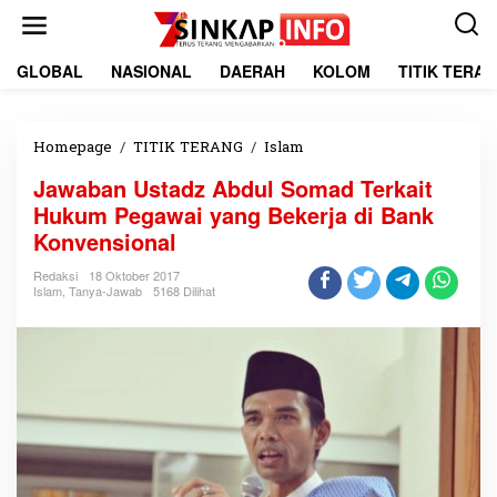
L
e
w
a
GLOBAL
NASIONAL
DAERAH
KOLOM
TITIK TERA
t
i
k
e
Homepage
/
TITIK TERANG
/
Islam
J
k
a
Jawaban Ustadz Abdul Somad Terkait
o
w
n
a
Hukum Pegawai yang Bekerja di Bank
t
b
Konvensional
e
a
n
n
Redaksi
18 Oktober 2017
U
Islam
,
Tanya-Jawab
5168 Dilihat
s
t
a
d
z
A
b
d
u
l