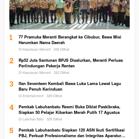
1
77 Pramuka Meranti Berangkat ke Cibubur, Bawa Misi
Harumkan Nama Daerah
Di Kepulauan Meranti
338 Dilihat
2
Rp52 Juta Santunan BPJS Disalurkan, Meranti Perluas
Perlindungan Pekerja Rentan
Di Kepulauan Meranti
332 Dilihat
3
Ifan Seventeen Kembali Bawa Luka Lama Lewat Lagu
Baru Penuh Kerinduan
Di Entertainment
329 Dilihat
4
Pemkab Labuhanbatu Resmi Buka Diklat Paskibraka,
Siapkan 50 Pelajar Kibarkan Merah Putih 17 Agustus
Di Labuhan Batu
329 Dilihat
5
Pemkab Labuhanbatu Siapkan 120 ASN Ikuti Sertifikasi
PBJ, Perkuat Profesionalisme dan Integritas Aparatur