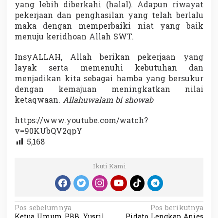
yang lebih diberkahi (halal). Adapun riwayat
pekerjaan dan penghasilan yang telah berlalu
maka dengan memperbaiki niat yang baik
menuju keridhoan Allah SWT.
InsyALLAH, Allah berikan pekerjaan yang
layak serta memenuhi kebutuhan dan
menjadikan kita sebagai hamba yang bersukur
dengan kemajuan meningkatkan nilai
ketaqwaan.
Allahuwalam bi showab
https://www.youtube.com/watch?
v=90KUbQV2qpY
5,168
Ikuti Kami
N
Pos sebelumnya
Pos berikutnya
Ketua Umum PBB, Yusril
Pidato Lengkap Anies