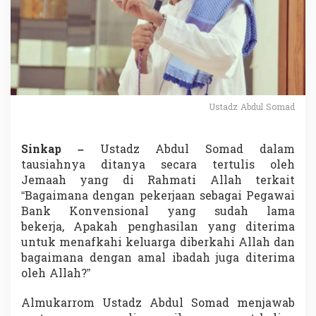
S
o
m
a
d
T
e
r
k
Ustadz Abdul Somad
a
i
t
Sinkap –
Ustadz Abdul Somad dalam
H
tausiahnya ditanya secara tertulis oleh
u
Jemaah yang di Rahmati Allah terkait
k
“Bagaimana dengan pekerjaan sebagai Pegawai
u
m
Bank Konvensional yang sudah lama
P
bekerja, Apakah penghasilan yang diterima
e
untuk menafkahi keluarga diberkahi Allah dan
g
bagaimana dengan amal ibadah juga diterima
a
oleh Allah?”
w
a
i
Almukarrom Ustadz Abdul Somad menjawab
y