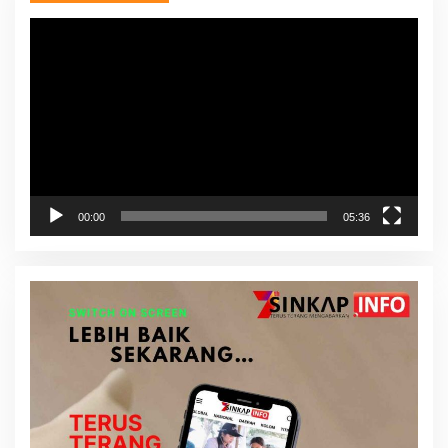
Pemutar
Video
00:00
05:36