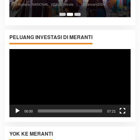
Posyandu Melayani Semua Siklus Hidup
Di ADVERTORIAL, Kesehatan, VIDEO
|
27 Desember 2023
05:08
PELUANG INVESTASI DI MERANTI
Pemutar
Video
00:00
07:21
YOK KE MERANTI