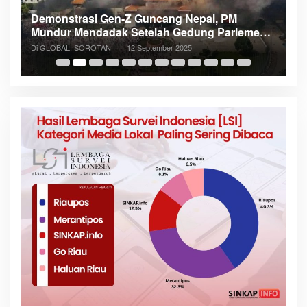
Demonstrasi Gen-Z Guncang Nepal, PM
M
Mundur Mendadak Setelah Gedung Parlemen
K
Dibakar
Di GLOBAL, SOROTAN
|
12 September 2025
Di