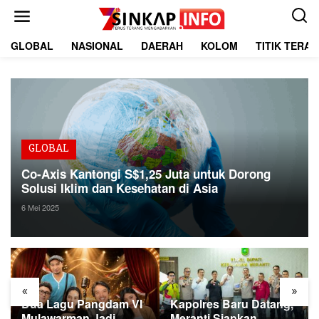
L
e
w
a
GLOBAL
NASIONAL
DAERAH
KOLOM
TITIK TERA
t
i
k
e
k
o
n
t
GLOBAL
e
Co-Axis Kantongi S$1,25 Juta untuk Dorong
n
Solusi Iklim dan Kesehatan di Asia
6 Mei 2025
«
»
Dua Lagu Pangdam VI
Kapolres Baru Datang,
Mulawarman Jadi
Meranti Siapkan