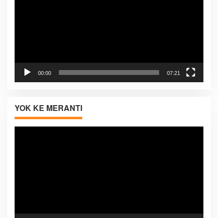
00:00
07:21
YOK KE MERANTI
Pemutar
Video