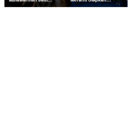
Sorotan di Kompetisi
Ekspedisi Merah Putih
HUT RI
Penuh Makna