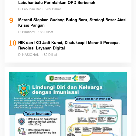
Labuhanbatu Perintahkan OPD Berbenah
Di Labuhan Batu
205 Dilihat
9
Meranti Siapkan Gudang Bulog Baru, Strategi Besar Atasi
Krisis Pangan
Di Ekonomi
188 Dilihat
10
NIK dan IKD Jadi Kunci, Disdukcapil Meranti Percepat
Revolusi Layanan Digital
Di NASIONAL
182 Dilihat