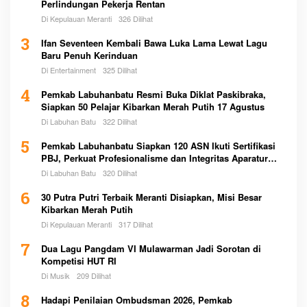
Perlindungan Pekerja Rentan
Di Kepulauan Meranti
326 Dilihat
3
Ifan Seventeen Kembali Bawa Luka Lama Lewat Lagu
Baru Penuh Kerinduan
Di Entertainment
325 Dilihat
4
Pemkab Labuhanbatu Resmi Buka Diklat Paskibraka,
Siapkan 50 Pelajar Kibarkan Merah Putih 17 Agustus
Di Labuhan Batu
322 Dilihat
5
Pemkab Labuhanbatu Siapkan 120 ASN Ikuti Sertifikasi
PBJ, Perkuat Profesionalisme dan Integritas Aparatur
Pemerintah
Di Labuhan Batu
320 Dilihat
6
30 Putra Putri Terbaik Meranti Disiapkan, Misi Besar
Kibarkan Merah Putih
Di Kepulauan Meranti
317 Dilihat
7
Dua Lagu Pangdam VI Mulawarman Jadi Sorotan di
Kompetisi HUT RI
Di Musik
209 Dilihat
8
Hadapi Penilaian Ombudsman 2026, Pemkab