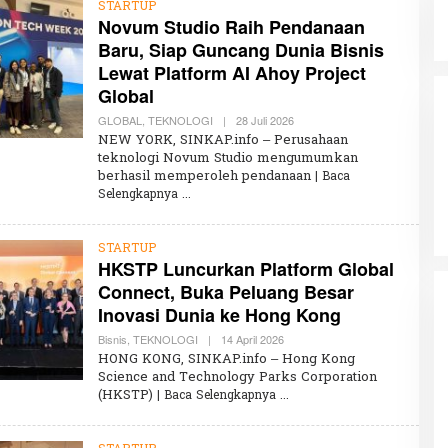
STARTUP
Novum Studio Raih Pendanaan
Baru, Siap Guncang Dunia Bisnis
Lewat Platform AI Ahoy Project
Global
GLOBAL
,
TEKNOLOGI
|
28 Juli 2026
O
L
NEW YORK, SINKAP.info – Perusahaan
E
teknologi Novum Studio mengumumkan
H
berhasil memperoleh pendanaan
K
| Baca
H
Selengkapnya
A
I
R
U
STARTUP
N
HKSTP Luncurkan Platform Global
N
Connect, Buka Peluang Besar
I
S
Inovasi Dunia ke Hong Kong
A
Bisnis
,
TEKNOLOGI
|
14 April 2026
O
L
HONG KONG, SINKAP.info – Hong Kong
E
Science and Technology Parks Corporation
H
(HKSTP)
| Baca Selengkapnya
K
H
A
I