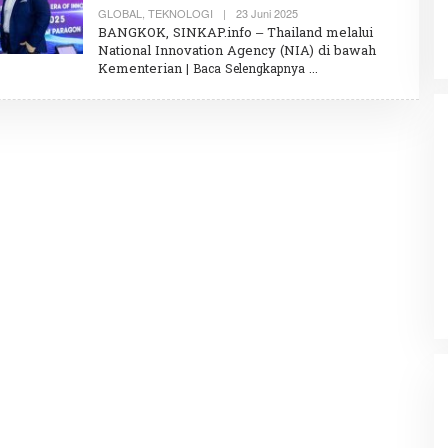
A
GLOBAL
,
TEKNOLOGI
|
23 Juni 2025
O
L
BANGKOK, SINKAP.info – Thailand melalui
E
National Innovation Agency (NIA) di bawah
H
Kementerian
| Baca Selengkapnya
K
H
A
I
R
U
N
N
I
S
A