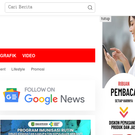
tutup
OGRAFIK
VIDEO
ment
Lifestyle
Promosi