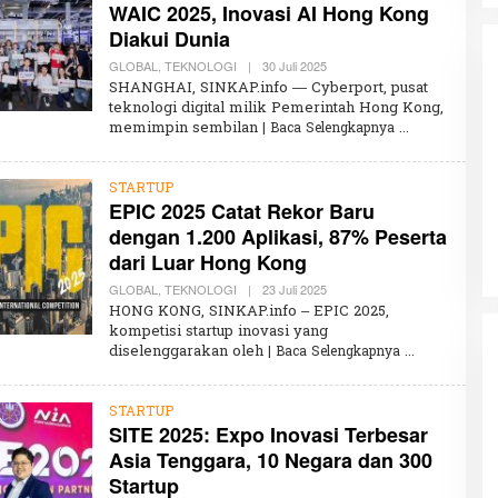
WAIC 2025, Inovasi AI Hong Kong
I
S
Diakui Dunia
A
GLOBAL
,
TEKNOLOGI
|
30 Juli 2025
O
L
SHANGHAI, SINKAP.info — Cyberport, pusat
E
teknologi digital milik Pemerintah Hong Kong,
H
memimpin sembilan
| Baca Selengkapnya
K
H
A
Partisipasi Pemuda dalam
I
STARTUP
R
Pelayanan Sukarela Internasional
EPIC 2025 Catat Rekor Baru
U
Diadakan di Nanjing
N
Di GLOBAL, VIDEO
|
18 Januari 2024
dengan 1.200 Aplikasi, 87% Peserta
N
I
dari Luar Hong Kong
S
A
GLOBAL
,
TEKNOLOGI
|
23 Juli 2025
O
L
HONG KONG, SINKAP.info – EPIC 2025,
E
kompetisi startup inovasi yang
H
diselenggarakan oleh
| Baca Selengkapnya
K
H
A
I
STARTUP
R
SITE 2025: Expo Inovasi Terbesar
U
N
Asia Tenggara, 10 Negara dan 300
N
I
Startup
S