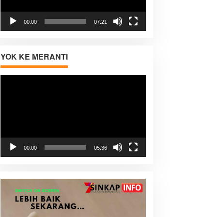
00:00
07:21
YOK KE MERANTI
Pemutar
Video
00:00
05:36