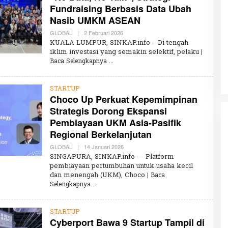
Fundraising Berbasis Data Ubah
I
S
Nasib UMKM ASEAN
A
GLOBAL
|
2 Februari 2026
O
L
Penembakan Tragis Charlie Kirk di
KUALA LUMPUR, SINKAP.info – Di tengah
E
iklim investasi yang semakin selektif, pelaku
|
Utah: Pelaku Senapan Jarak Jauh
H
Baca Selengkapnya
K
Masih Buron
Di GLOBAL, SOROTAN
|
12 September 2025
H
A
I
STARTUP
R
Choco Up Perkuat Kepemimpinan
U
N
Strategis Dorong Ekspansi
N
I
Pembiayaan UKM Asia-Pasifik
S
Regional Berkelanjutan
A
GLOBAL
|
14 Januari 2026
O
L
SINGAPURA, SINKAP.info — Platform
E
pembiayaan pertumbuhan untuk usaha kecil
H
dan menengah (UKM), Choco
K
| Baca
H
Selengkapnya
A
I
R
U
STARTUP
N
Cyberport Bawa 9 Startup Tampil di
N