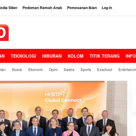
dia Siber
Pedoman Ramah Anak
Pemesanan Iklan
Log in
AN
TEKNOLOGI
HIBURAN
KOLOM
TITIK TERANG
INF
tan
Sosial
Ekonomi
Opini
Sastra
Sports
Exschool
Entertain