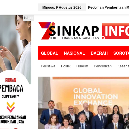
L
e
Minggu, 9 Agustus 2026
Pedoman Pemberitaan Me
w
a
tutup
t
i
k
e
k
o
GLOBAL
NASIONAL
DAERAH
SOROT
n
t
e
Peristiwa
Politik
HuKrim
Pendidikan
Keseha
n