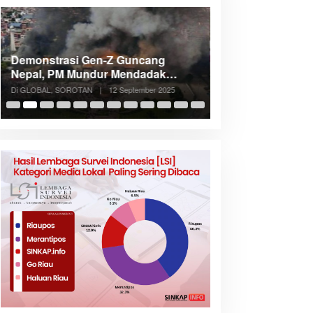
Demonstrasi Gen-Z Guncang
Menteri Nusron: 
Nepal, PM Mundur Mendadak
Cegah Konflik d
Setelah Gedung Parlemen Dibakar
Penataan Ruang
Di GLOBAL, SOROTAN
|
12 September 2025
Di NASIONAL, SOROTAN