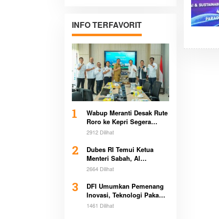
Pertanahan di
Sultra Bersama
Pemerintah
INFO TERFAVORIT
Daerah
1
Wabup Meranti Desak Rute
Roro ke Kepri Segera
Beroperasi Demi Dongkrak
2912 Dilihat
Ekonomi Daerah
2
Dubes RI Temui Ketua
Menteri Sabah, Al
Washliyah Beri Apresiasi
2664 Dilihat
Tinggi
3
DFI Umumkan Pemenang
Inovasi, Teknologi Pakan
Kurangi Emisi Bikin
1461 Dilihat
Heboh Global