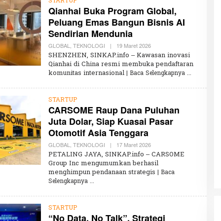
STARTUP
R
Qianhai Buka Program Global,
U
N
Peluang Emas Bangun Bisnis AI
N
I
Sendirian Mendunia
S
A
GLOBAL
,
TEKNOLOGI
|
19 Maret 2026
O
L
SHENZHEN, SINKAP.info – Kawasan inovasi
E
Qianhai di China resmi membuka pendaftaran
H
komunitas internasional
| Baca Selengkapnya
K
H
A
I
STARTUP
R
CARSOME Raup Dana Puluhan
U
N
Juta Dolar, Siap Kuasai Pasar
N
I
Otomotif Asia Tenggara
S
A
GLOBAL
,
TEKNOLOGI
|
17 Maret 2026
O
L
PETALING JAYA, SINKAP.info – CARSOME
E
Group Inc mengumumkan berhasil
H
menghimpun pendanaan strategis
K
| Baca
H
Selengkapnya
A
I
R
U
STARTUP
N
“No Data, No Talk”, Strategi
N