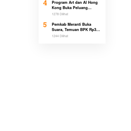
4
Program Art dan AI Hong
Kong Buka Peluang
Beasiswa Pemimpin Muda
1278 Dilihat
5
Pemkab Meranti Buka
Suara, Temuan BPK Rp3,1
Miliar Sudah Dicicil
1244 Dilihat