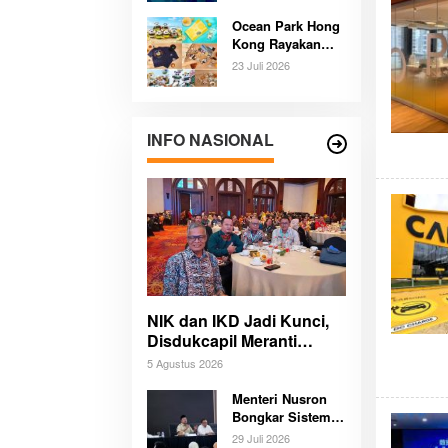
Pengalaman
Ocean Park Hong
Budaya dan Alam
Kong Rayakan
Tak Terlupakan
Ulang Tahun
Bersama
23 Juli 2026
Panda,
Pengunjung
Berpeluang Bawa
Pulang Mobil
INFO NASIONAL
Listrik Mewah
NIK dan IKD Jadi Kunci,
Disdukcapil Meranti
Percepat Revolusi
5 Agustus 2026
Layanan Digital
Menteri Nusron
Bongkar Sistem
Karier Baru
29 Juli 2026