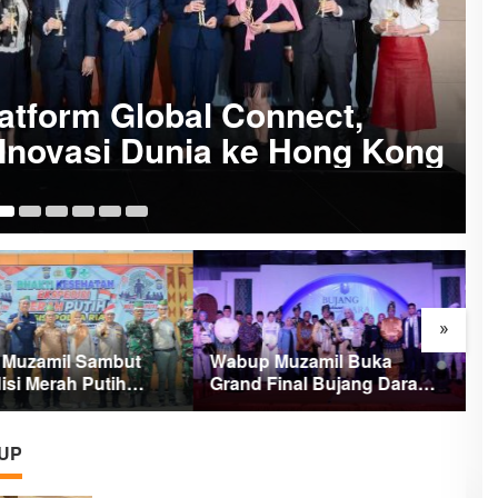
tform Global Connect,
Inovasi Dunia ke Hong Kong
19
»
Muzamil Sambut
Wabup Muzamil Buka
S
isi Merah Putih
Grand Final Bujang Dara
M
, 1.200 Mangrove
Meranti, Ini Daftar
d
m di Tanah Merah
Pemenang dan Pesan
Pentingnya
UP