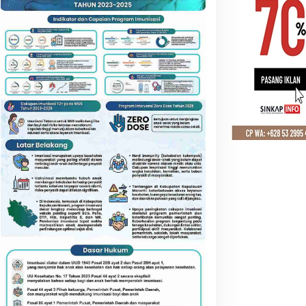
GLOBAL
,
TEKNOLOGI
Qianhai Buka Program Global, 
Bangun Bisnis AI Sendirian Men
 Maret 2026
ambut HUT RI ke-81, DWP
ATR/BPN Pantau Tanah
eranti Kompak Bersenam
Ulayat Langgam, Sertipikat
an Ikuti Perlombaan Seru
HPL Dikebut Demi Lindungi
Hak Masyarakat Adat