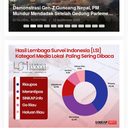
Demonstrasi Gen-Z Guncang Nepal, PM
M
Mundur Mendadak Setelah Gedung Parlemen
K
Dibakar
Di GLOBAL, SOROTAN
|
12 September 2025
Di