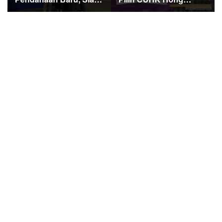
Guncang Dunia Bisnis
Kong, Siapkan Karier
Lewat Platform AI Ahoy
Media Global Lewat
Project Global
Beasiswa Internasional
Bergengsi