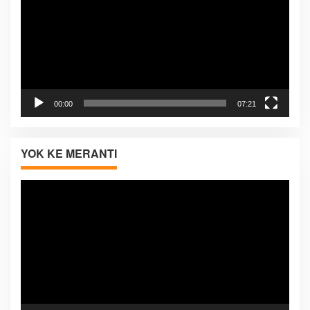
00:00
07:21
YOK KE MERANTI
Pemutar
Video