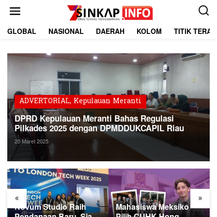
L
e
w
a
GLOBAL
NASIONAL
DAERAH
KOLOM
TITIK TERA
t
i
k
e
k
o
n
t
ADVERTORIAL
,
Kepulauan Meranti
e
DPRD Kepulauan Meranti Bahas Regulasi
n
Pilkades 2025 dengan DPMDDUKCAPIL Riau
20 Maret 2025
«
»
Novum Studio Raih
Mahasiswa Meksiko
Pendanaan Baru, Siap
Pilih CUHK Hong