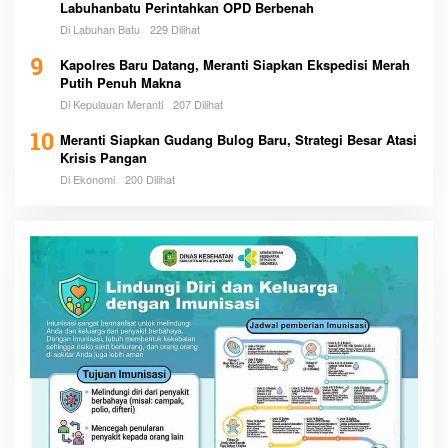
Labuhanbatu Perintahkan OPD Berbenah
Di Labuhan Batu
229 Dilihat
9
Kapolres Baru Datang, Meranti Siapkan Ekspedisi Merah
Putih Penuh Makna
Di Kepulauan Meranti
207 Dilihat
10
Meranti Siapkan Gudang Bulog Baru, Strategi Besar Atasi
Krisis Pangan
Di Ekonomi
200 Dilihat