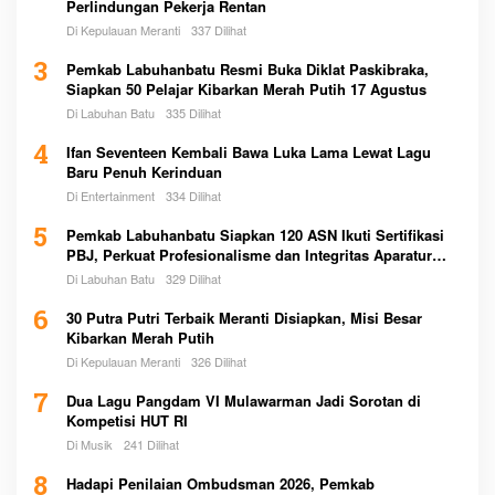
Perlindungan Pekerja Rentan
Di Kepulauan Meranti
337 Dilihat
3
Pemkab Labuhanbatu Resmi Buka Diklat Paskibraka,
Siapkan 50 Pelajar Kibarkan Merah Putih 17 Agustus
Di Labuhan Batu
335 Dilihat
4
Ifan Seventeen Kembali Bawa Luka Lama Lewat Lagu
Baru Penuh Kerinduan
Di Entertainment
334 Dilihat
5
Pemkab Labuhanbatu Siapkan 120 ASN Ikuti Sertifikasi
PBJ, Perkuat Profesionalisme dan Integritas Aparatur
Pemerintah
Di Labuhan Batu
329 Dilihat
6
30 Putra Putri Terbaik Meranti Disiapkan, Misi Besar
Kibarkan Merah Putih
Di Kepulauan Meranti
326 Dilihat
7
Dua Lagu Pangdam VI Mulawarman Jadi Sorotan di
Kompetisi HUT RI
Di Musik
241 Dilihat
8
Hadapi Penilaian Ombudsman 2026, Pemkab