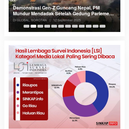
Demonstrasi Gen-Z Guncang Nepal, PM
M
Mundur Mendadak Setelah Gedung Parlemen
K
Dibakar
Di GLOBAL, SOROTAN
|
12 September 2025
Di