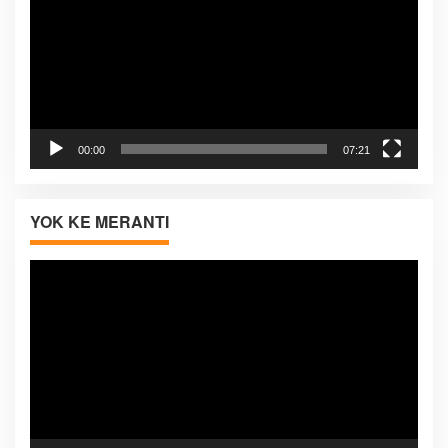
00:00
07:21
YOK KE MERANTI
Pemutar
Video