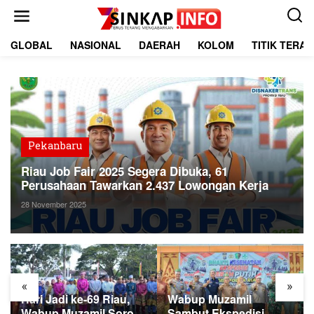
L
e
w
a
GLOBAL
NASIONAL
DAERAH
KOLOM
TITIK TERA
t
i
k
e
k
o
n
t
Pekanbaru
e
Riau Job Fair 2025 Segera Dibuka, 61
n
Perusahaan Tawarkan 2.437 Lowongan Kerja
28 November 2025
«
»
Hari Jadi ke-69 Riau,
Wabup Muzamil
Wabup Muzamil Soroti
Sambut Ekspedisi