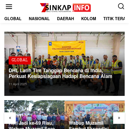
L
e
w
a
GLOBAL
NASIONAL
DAERAH
KOLOM
TITIK TERA
t
i
k
e
k
o
n
t
GLOBAL
e
DHL Latih Tim Tanggap Bencana di India,
n
Perkuat Kesiapsiagaan Hadapi Bencana Alam
11 April 2025
«
»
Hari Jadi ke-69 Riau,
Wabup Muzamil
Wabup Muzamil Soroti
Sambut Ekspedisi