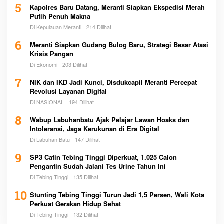
5
Kapolres Baru Datang, Meranti Siapkan Ekspedisi Merah
Putih Penuh Makna
Di Kepulauan Meranti
214 Dilihat
6
Meranti Siapkan Gudang Bulog Baru, Strategi Besar Atasi
Krisis Pangan
Di Ekonomi
203 Dilihat
7
NIK dan IKD Jadi Kunci, Disdukcapil Meranti Percepat
Revolusi Layanan Digital
Di NASIONAL
194 Dilihat
8
Wabup Labuhanbatu Ajak Pelajar Lawan Hoaks dan
Intoleransi, Jaga Kerukunan di Era Digital
Di Labuhan Batu
147 Dilihat
9
SP3 Catin Tebing Tinggi Diperkuat, 1.025 Calon
Pengantin Sudah Jalani Tes Urine Tahun Ini
Di Tebing Tinggi
135 Dilihat
10
Stunting Tebing Tinggi Turun Jadi 1,5 Persen, Wali Kota
Perkuat Gerakan Hidup Sehat
Di Tebing Tinggi
132 Dilihat