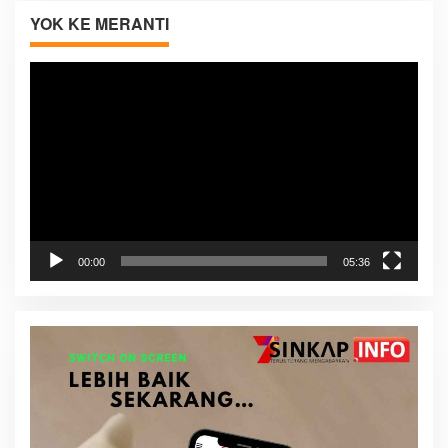
YOK KE MERANTI
Pemutar
Video
00:00
05:36