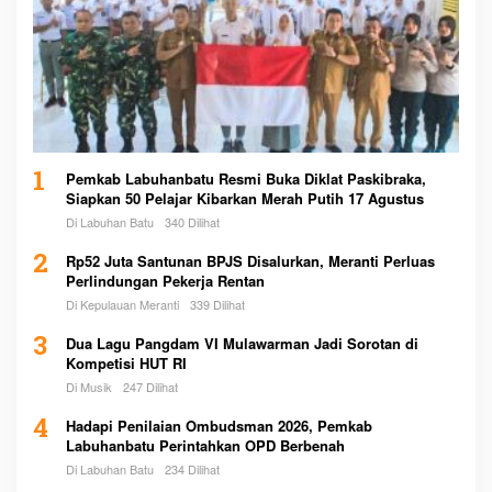
1
Pemkab Labuhanbatu Resmi Buka Diklat Paskibraka,
Siapkan 50 Pelajar Kibarkan Merah Putih 17 Agustus
Di Labuhan Batu
340 Dilihat
2
Rp52 Juta Santunan BPJS Disalurkan, Meranti Perluas
Perlindungan Pekerja Rentan
Di Kepulauan Meranti
339 Dilihat
3
Dua Lagu Pangdam VI Mulawarman Jadi Sorotan di
Kompetisi HUT RI
Di Musik
247 Dilihat
4
Hadapi Penilaian Ombudsman 2026, Pemkab
Labuhanbatu Perintahkan OPD Berbenah
Di Labuhan Batu
234 Dilihat