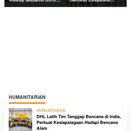
Fiskal dan Janjikan
Merah Putih Presisi,
Pemerataan
1.200 Mangrove
Pembangunan untuk
Ditanam di Tanah
Masyarakat
Merah
HUMANITARIAN
HUMANITARIAN
DHL Latih Tim Tanggap Bencana di India,
Perkuat Kesiapsiagaan Hadapi Bencana
Alam