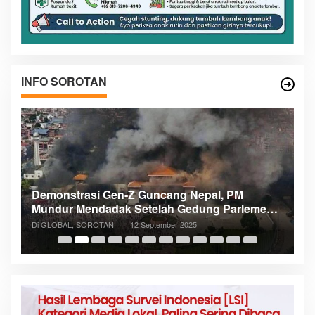
INFO SOROTAN
Demonstrasi Gen-Z Guncang Nepal, PM
M
Mundur Mendadak Setelah Gedung Parlemen
K
Dibakar
Di GLOBAL, SOROTAN
|
12 September 2025
Di