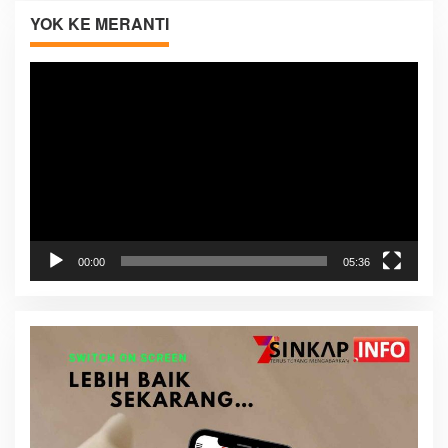
YOK KE MERANTI
Pemutar
Video
00:00
05:36