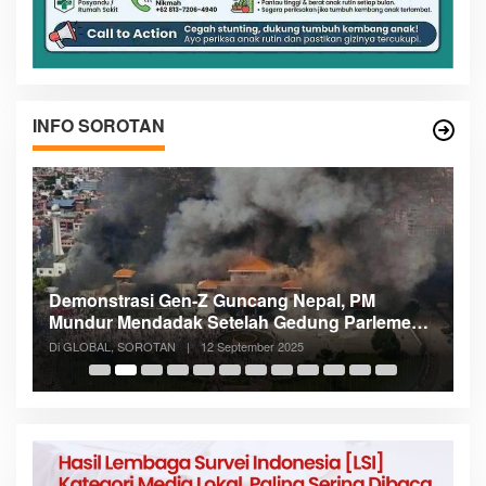
INFO SOROTAN
Demonstrasi Gen-Z Guncang Nepal, PM
M
Mundur Mendadak Setelah Gedung Parlemen
K
Dibakar
Di GLOBAL, SOROTAN
|
12 September 2025
Di