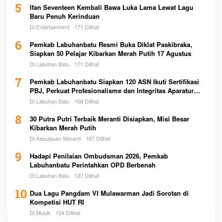
5
Ifan Seventeen Kembali Bawa Luka Lama Lewat Lagu
Baru Penuh Kerinduan
Di Entertainment
171 Dilihat
6
Pemkab Labuhanbatu Resmi Buka Diklat Paskibraka,
Siapkan 50 Pelajar Kibarkan Merah Putih 17 Agustus
Di Labuhan Batu
171 Dilihat
7
Pemkab Labuhanbatu Siapkan 120 ASN Ikuti Sertifikasi
PBJ, Perkuat Profesionalisme dan Integritas Aparatur
Pemerintah
Di Labuhan Batu
168 Dilihat
8
30 Putra Putri Terbaik Meranti Disiapkan, Misi Besar
Kibarkan Merah Putih
Di Kepulauan Meranti
167 Dilihat
9
Hadapi Penilaian Ombudsman 2026, Pemkab
Labuhanbatu Perintahkan OPD Berbenah
Di Labuhan Batu
127 Dilihat
10
Dua Lagu Pangdam VI Mulawarman Jadi Sorotan di
Kompetisi HUT RI
Di Musik
124 Dilihat