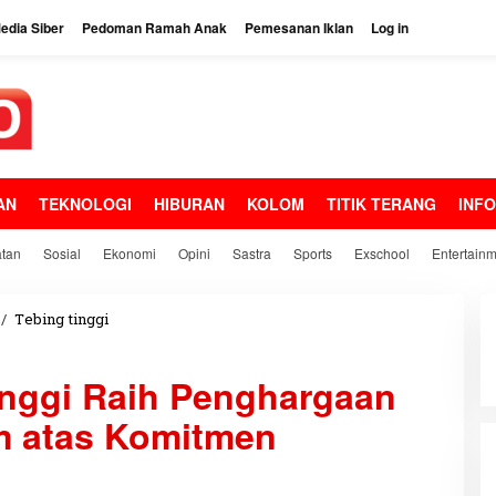
dia Siber
Pedoman Ramah Anak
Pemesanan Iklan
Log in
AN
TEKNOLOGI
HIBURAN
KOLOM
TITIK TERANG
INF
tan
Sosial
Ekonomi
Opini
Sastra
Sports
Exschool
Entertain
/
Tebing tinggi
W
a
l
inggi Raih Penghargaan
i
K
m atas Komitmen
o
t
a
T