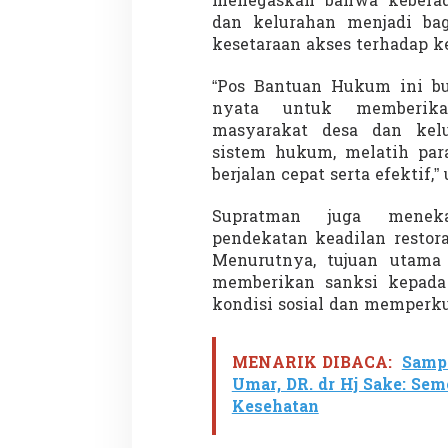
menegaskan bahwa keberad
dan kelurahan menjadi ba
kesetaraan akses terhadap k
“Pos Bantuan Hukum ini bu
nyata untuk memberik
masyarakat desa dan kel
sistem hukum, melatih para
berjalan cepat serta efektif,” 
Supratman juga meneka
pendekatan keadilan restor
Menurutnya, tujuan utam
memberikan sanksi kepada 
kondisi sosial dan memperk
MENARIK DIBACA:
Samp
Umar, DR. dr Hj Sake: Se
Kesehatan