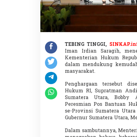
TEBING TINGGI,
SINKAP.in
Iman Irdian Saragih, men
Kementerian Hukum Republ
dalam mendukung kemudah
masyarakat.
Penghargaan tersebut dis
Hukum RI, Supratman Andi 
Sumatera Utara, Bobby A
Peresmian Pos Bantuan Hu
se-Provinsi Sumatera Utara 
Gubernur Sumatera Utara, Med
Dalam sambutannya, Menter