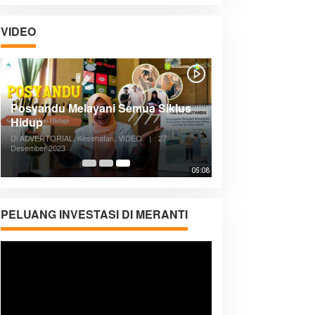
VIDEO
Posyandu Melayani Semua Siklus
Hidup
Di ADVERTORIAL, Kesehatan, VIDEO
|
27
Desember 2023
05:08
PELUANG INVESTASI DI MERANTI
Pemutar
Video