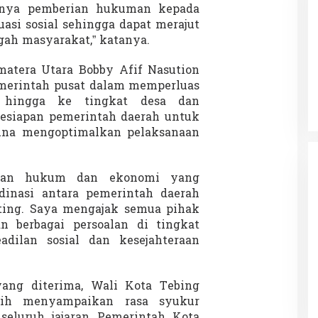
anya pemberian hukuman kepada
uasi sosial sehingga dapat merajut
gah masyarakat,” katanya.
Patok Batas Tanah
Rekognisi Sejarah Kerajaan Siak
matera Utara Bobby Afif Nasution
n Dukung
dan Harapan Daerah Istimewa Riau
merintah pusat dalam memperluas
|
8 Agustus 2025
Di KOLOM, Opini, SOROTAN
|
16 Juni 2025
 hingga ke tingkat desa dan
esiapan pemerintah daerah untuk
una mengoptimalkan pelaksanaan
ngan hukum dan ekonomi yang
dinasi antara pemerintah daerah
ting. Saya mengajak semua pihak
n berbagai persoalan di tingkat
dilan sosial dan kesejahteraan
ang diterima, Wali Kota Tebing
gih menyampaikan rasa syukur