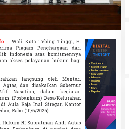
n
K
e
m
e
n
t
e
fo
– Wali Kota Tebing Tinggi, H.
r
erima Piagam Penghargaan dari
i
a
ik Indonesia atas komitmennya
n
an akses pelayanan hukum bagi
H
u
k
erahkan langsung oleh Menteri
u
m
Agtas, dan disaksikan Gubernur
a
fif Nasution, dalam kegiatan
t
kum (Posbankum) Desa/Kelurahan
a
di Aula Raja Inal Siregar, Kantor
s
K
an, Rabu (10/6/2026).
o
m
i Hukum RI Supratman Andi Agtas
i