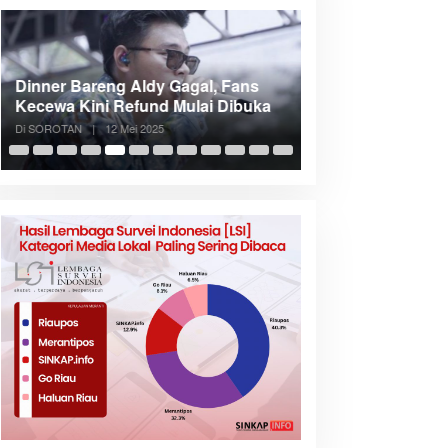
Dinner Bareng Aldy Gagal, Fans
Meranti Incar Kon
Kecewa Kini Refund Mulai Dibuka
Kepri, Bupati A
Di SOROTAN
|
12 Mei 2025
Di SOROTAN
|
6 Mei 2