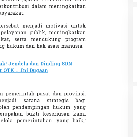
 seluruh jajaran Pemerintah Kota
erkontribusi dalam meningkatkan
syarakat.
ersebut menjadi motivasi untuk
 pelayanan publik, meningkatkan
kat, serta mendukung program
ang hukum dan hak asasi manusia.
da dalam
Eksplore Meranti – Yok ke Meranti
a Internasional
Di Budaya, NASIONAL, VIDEO, Wisata
|
13 Januari
ng
Januari 2024
2024
k! Jendela dan Dinding SDN
 OTK ....Ini Dugaan
an pemerintah pusat dan provinsi.
njadi sarana strategis bagi
oleh pendampingan hukum yang
merupakan bukti keseriusan kami
lola pemerintahan yang baik,”