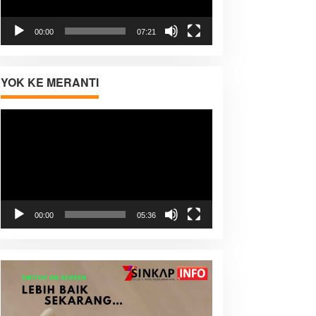
00:00
07:21
YOK KE MERANTI
Pemutar
Video
00:00
05:36