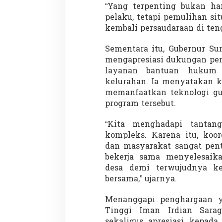
“Yang terpenting bukan h
pelaku, tetapi pemulihan sit
kembali persaudaraan di ten
Demonstrasi Gen-Z Guncang
Menteri Nusron: 
Sementara itu, Gubernur Su
Nepal, PM Mundur Mendadak
Cegah Konflik da
mengapresiasi dukungan pe
Setelah Gedung Parlemen Dibakar
Penataan Ruang
Di GLOBAL, SOROTAN
|
12 September 2025
Di NASIONAL, SOROTAN
layanan bantuan hukum
kelurahan. Ia menyatakan k
memanfaatkan teknologi g
program tersebut.
“Kita menghadapi tanta
kompleks. Karena itu, koor
dan masyarakat sangat pen
bekerja sama menyelesaika
desa demi terwujudnya kea
bersama,” ujarnya.
Menanggapi penghargaan y
Tinggi Iman Irdian Sara