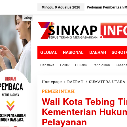
L
e
Minggu, 9 Agustus 2026
Pedoman Pemberitaan Me
w
a
tutup
t
i
k
e
k
o
GLOBAL
NASIONAL
DAERAH
SOROT
n
t
e
Peristiwa
Politik
HuKrim
Pendidikan
Keseha
n
Homepage
/
DAERAH
/
SUMATERA UTARA
PEMERINTAH
Wali Kota Tebing T
Kementerian Huku
Pelayanan