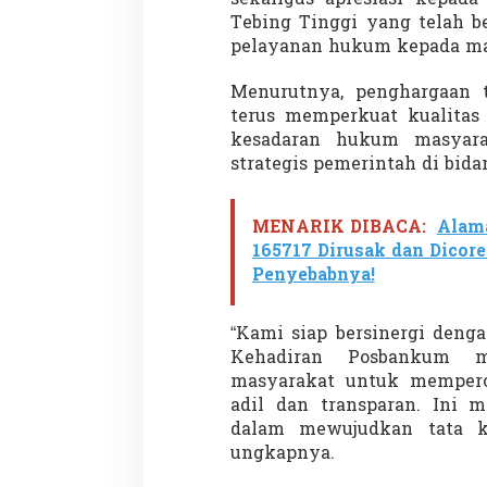
sekaligus apresiasi kepada
Tebing Tinggi yang telah b
pelayanan hukum kepada ma
Menurutnya, penghargaan t
terus memperkuat kualitas
kesadaran hukum masyara
strategis pemerintah di bid
Partisipasi Pemu
Pelayanan Sukarel
Diadakan di Nanji
Di GLOBAL, VIDEO
|
18 
MENARIK DIBACA:
Alama
165717 Dirusak dan Dicoret
Penyebabnya!
“Kami siap bersinergi deng
Kehadiran Posbankum me
masyarakat untuk memper
adil dan transparan. Ini 
dalam mewujudkan tata ke
ungkapnya.