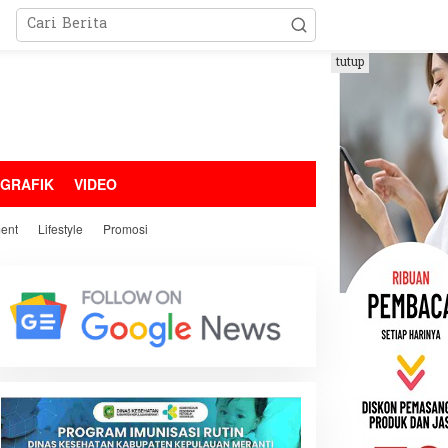
tutup
OGRAFIK
VIDEO
ment
Lifestyle
Promosi