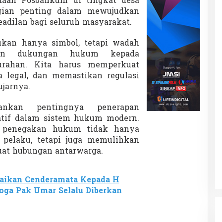
aan Posbankum di tingkat desa
t
gian penting dalam mewujudkan
m
e
eadilan bagi seluruh masyarakat.
n
P
kan hanya simbol, tetapi wadah
e
an dukungan hukum kepada
l
urahan. Kita harus memperkuat
a
y
 legal, dan memastikan regulasi
a
ujarnya.
n
a
nkan pentingnya penerapan
n
atif dalam sistem hukum modern.
a penegakan hukum tidak hanya
pelaku, tetapi juga memulihkan
uat hubungan antarwarga.
aikan Cenderamata Kepada H
moga Pak Umar Selalu Diberkan