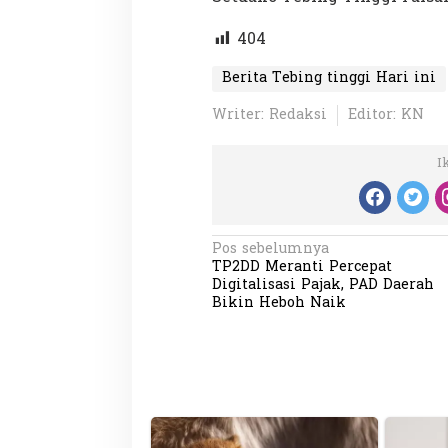
404
Berita Tebing tinggi Hari ini
Writer: Redaksi
Editor: KN
I
N
Pos sebelumnya
TP2DD Meranti Percepat
a
Digitalisasi Pajak, PAD Daerah
v
Bikin Heboh Naik
i
g
a
s