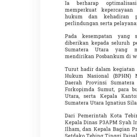
Ia berharap optimalis
memperkuat kepercayaan 
hukum dan kehadiran p
perlindungan serta pelayana
Pada kesempatan yang s
diberikan kepada seluruh p
Sumatera Utara yang m
mendirikan Posbankum di w
Turut hadir dalam kegiatan
Hukum Nasional (BPHN) Mi
Daerah Provinsi Sumatera
Forkopimda Sumut, para bu
Utara, serta Kepala Kan
Sumatera Utara Ignatius Sila
Dari Pemerintah Kota Tebi
Kepala Dinas P3APM Syah I
Ilham, dan Kepala Bagian P
Setdako Tebing Tinggi Faisa