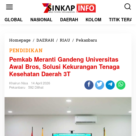
L
e
w
a
GLOBAL
NASIONAL
DAERAH
KOLOM
TITIK TERA
t
i
k
e
Homepage
/
DAERAH
/
RIAU
/
Pekanbaru
P
k
e
PENDIDIKAN
o
m
n
k
Pemkab Meranti Gandeng Universitas
t
a
Awal Bros, Solusi Kekurangan Tenaga
e
b
Kesehatan Daerah 3T
n
M
e
Khairun Nisa
14 April 2026
r
Pekanbaru
592 Dilihat
a
n
t
i
G
a
n
d
e