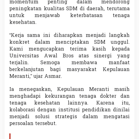
momentum penting dalam mendorong
u
peningkatan kualitas SDM di daerah, terutama
s
i
untuk menjawab keterbatasan tenaga
K
kesehatan.
e
k
“Kerja sama ini diharapkan menjadi langkah
u
konkret dalam menciptakan SDM unggul.
r
a
Kami mengucapkan terima kasih kepada
n
Universitas Awal Bros atas sinergi yang
g
terjalin. Semoga membawa manfaat
a
berkelanjutan bagi masyarakat Kepulauan
n
Meranti,” ujar Asmar.
T
e
n
Ia menegaskan, Kepulauan Meranti masih
a
menghadapi kekurangan tenaga dokter dan
g
tenaga kesehatan lainnya. Karena itu,
a
kolaborasi dengan institusi pendidikan dinilai
K
e
menjadi solusi strategis dalam mengatasi
s
persoalan tersebut.
e
h
a