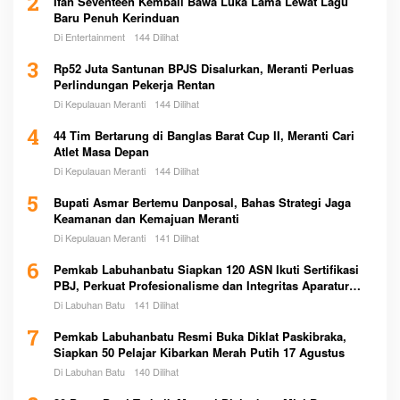
2
Ifan Seventeen Kembali Bawa Luka Lama Lewat Lagu
Baru Penuh Kerinduan
Di Entertainment
144 Dilihat
3
Rp52 Juta Santunan BPJS Disalurkan, Meranti Perluas
Perlindungan Pekerja Rentan
Di Kepulauan Meranti
144 Dilihat
4
44 Tim Bertarung di Banglas Barat Cup II, Meranti Cari
Atlet Masa Depan
Di Kepulauan Meranti
144 Dilihat
5
Bupati Asmar Bertemu Danposal, Bahas Strategi Jaga
Keamanan dan Kemajuan Meranti
Di Kepulauan Meranti
141 Dilihat
6
Pemkab Labuhanbatu Siapkan 120 ASN Ikuti Sertifikasi
PBJ, Perkuat Profesionalisme dan Integritas Aparatur
Pemerintah
Di Labuhan Batu
141 Dilihat
7
Pemkab Labuhanbatu Resmi Buka Diklat Paskibraka,
Siapkan 50 Pelajar Kibarkan Merah Putih 17 Agustus
Di Labuhan Batu
140 Dilihat