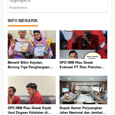
INFO MENARIK
Meranti Bikin Kejutan,
DPD IMM Riau Desak
Borong Tiga Penghargaan
Evaluasi PT Riau Petroleum
GenRe Riau 2026
Kampar, Soroti Transparansi
dan Kinerja Direksi
DPD IMM Riau Desak Kejati
Bupati Asmar Perjuangkan
Usut Dugaan Kelalaian di
Jalan Nasional dan Jembatan