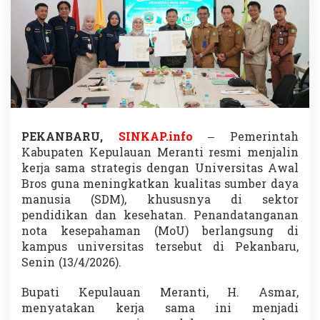
n
g
U
n
i
v
e
r
s
i
t
PEKANBARU,
SINKAP.info
– Pemerintah
a
Kabupaten Kepulauan Meranti resmi menjalin
s
kerja sama strategis dengan
Universitas Awal
A
Bros
guna meningkatkan kualitas sumber daya
w
manusia (SDM), khususnya di sektor
a
l
pendidikan dan kesehatan. Penandatanganan
B
nota kesepahaman (MoU) berlangsung di
r
kampus universitas tersebut di Pekanbaru,
o
Senin (13/4/2026).
s
,
S
Bupati Kepulauan Meranti,
H. Asmar
,
o
menyatakan kerja sama ini menjadi
l