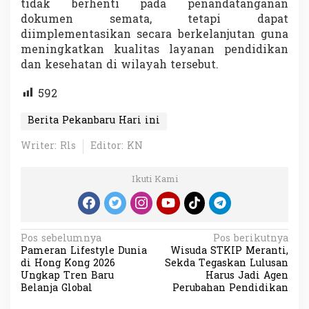
tidak berhenti pada penandatanganan
dokumen semata, tetapi dapat
diimplementasikan secara berkelanjutan guna
meningkatkan kualitas layanan pendidikan
dan kesehatan di wilayah tersebut.
592
Berita Pekanbaru Hari ini
Writer: Rls
Editor: KN
Ikuti Kami
N
Pos sebelumnya
Pos berikutnya
Pameran Lifestyle Dunia
Wisuda STKIP Meranti,
a
di Hong Kong 2026
Sekda Tegaskan Lulusan
v
Ungkap Tren Baru
Harus Jadi Agen
Belanja Global
Perubahan Pendidikan
i