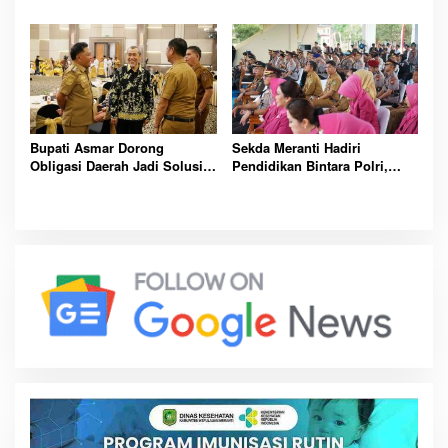
Balik Peristiwa Sumatera
Strategis Demi Buka Akses
Blackout Besar
Meranti Lebih Luas
Bupati Asmar Dorong
Sekda Meranti Hadiri
Obligasi Daerah Jadi Solusi
Pendidikan Bintara Polri,
Percepat Pembangunan dan
Dorong Lahirnya Polisi
Kemandirian Fiskal Meranti
Humanis Berintegritas dan
Profesional