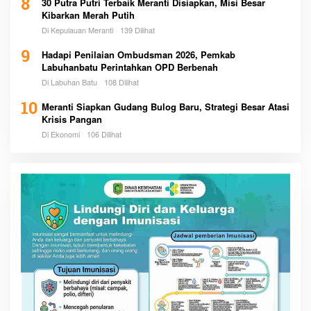
8
30 Putra Putri Terbaik Meranti Disiapkan, Misi Besar
Kibarkan Merah Putih
Di Kepulauan Meranti
139 Dilihat
9
Hadapi Penilaian Ombudsman 2026, Pemkab
Labuhanbatu Perintahkan OPD Berbenah
Di Labuhan Batu
108 Dilihat
10
Meranti Siapkan Gudang Bulog Baru, Strategi Besar Atasi
Krisis Pangan
Di Ekonomi
106 Dilihat