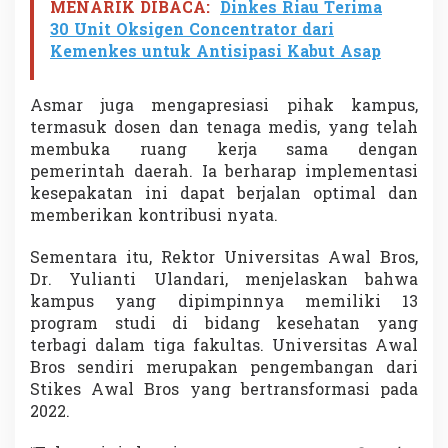
MENARIK DIBACA:
Dinkes Riau Terima
t
30 Unit Oksigen Concentrator dari
a
n
Kemenkes untuk Antisipasi Kabut Asap
D
a
e
Asmar juga mengapresiasi pihak kampus,
r
termasuk dosen dan tenaga medis, yang telah
a
membuka ruang kerja sama dengan
h
pemerintah daerah. Ia berharap implementasi
3
kesepakatan ini dapat berjalan optimal dan
T
memberikan kontribusi nyata.
Sementara itu, Rektor Universitas Awal Bros,
Dr. Yulianti Ulandari
, menjelaskan bahwa
kampus yang dipimpinnya memiliki 13
program studi di bidang kesehatan yang
terbagi dalam tiga fakultas. Universitas Awal
Bros sendiri merupakan pengembangan dari
Stikes Awal Bros yang bertransformasi pada
2022.