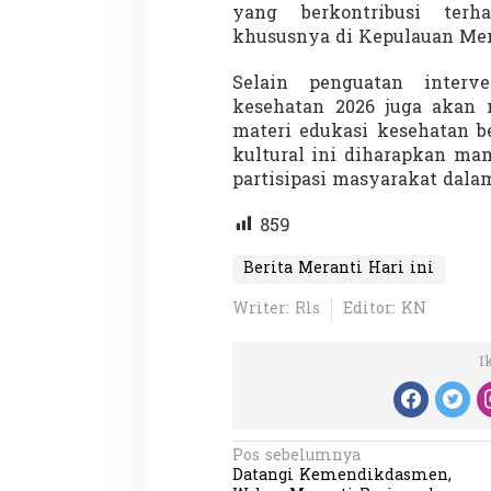
yang berkontribusi terh
khususnya di Kepulauan Mera
Selain penguatan interv
kesehatan 2026 juga akan
materi edukasi kesehatan b
kultural ini diharapkan m
Partisipasi Pemu
partisipasi masyarakat dala
Pelayanan Sukarel
Diadakan di Nanji
Di GLOBAL, VIDEO
|
18 
859
Berita Meranti Hari ini
Writer: Rls
Editor: KN
I
N
Pos sebelumnya
Datangi Kemendikdasmen,