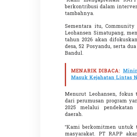
“Kami mengapresiasi RAPP
berkontribusi dalam interven
tambahnya.
Penembakan Tragis
Sementara itu, Community
Utah: Pelaku Sen
Leohansen Simatupang, men
Masih Buron
tahun 2026 akan difokuska
Di GLOBAL, SOROTAN
|
desa, 52 Posyandu, serta du
Bandul.
MENARIK DIBACA:
Minim
Masuk Kejahatan Lintas 
Menurut Leohansen, fokus t
dari perumusan program yan
2025 melalui pendekatan 
daerah.
“Kami berkomitmen untuk 
masyarakat. PT RAPP akan