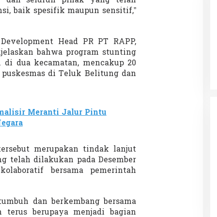
 dan seluruh pihak yang telah
si, baik spesifik maupun sensitif,”
 Charlie Kirk di
Demonstrasi Gen-Z Guncang
 Development Head PR PT RAPP,
apan Jarak Jauh
Nepal, PM Mundur Mendadak
jelaskan bahwa program stunting
Setelah Gedung Parlemen Dibakar
n di dua kecamatan, mencakup 20
12 September 2025
Di GLOBAL, SOROTAN
|
12 September 2025
a puskesmas di Teluk Belitung dan
alisir Meranti Jalur Pintu
Negara
ersebut merupakan tindak lanjut
g telah dilakukan pada Desember
kolaboratif bersama pemerintah
tumbuh dan berkembang bersama
 terus berupaya menjadi bagian