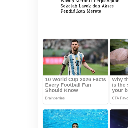
a
Wabup Meranti Perjuangkan
v
Sekolah Layak dan Akses
Pendidikan Merata
i
g
a
s
i
p
o
s