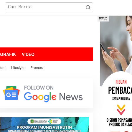
tutup
OGRAFIK
VIDEO
ment
Lifestyle
Promosi