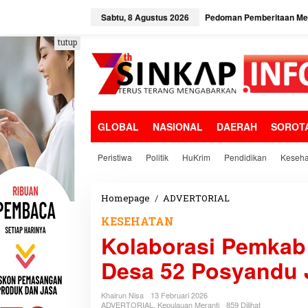
L
e
Sabtu, 8 Agustus 2026
Pedoman Pemberitaan Med
w
a
tutup
t
i
k
e
k
o
GLOBAL
NASIONAL
DAERAH
SOROT
n
t
e
Peristiwa
Politik
HuKrim
Pendidikan
Keseha
n
Homepage
/
ADVERTORIAL
K
o
KESEHATAN
l
Kolaborasi Pemkab
a
b
Desa 52 Posyandu 
o
r
a
Khairun Nisa
13 Februari 2026
s
ADVERTORIAL
,
Kepulauan Meranti
859 Dilihat