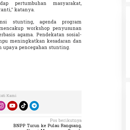
adap pertumbuhan masyarakat,
nti,” katanya.
ensi stunting, agenda program
 mencakup workshop penyusunan
erbasis agama. Pendekatan sosial-
ampu meningkatkan kesadaran dan
da dalam
m upaya pencegahan stunting.
Eksplore Meranti – Yok ke Meranti
a Internasional
Di Budaya, NASIONAL, VIDEO, Wisata
|
13 Januari
ng
Januari 2024
2024
kuti Kami
Pos berikutnya
BNPP Turun ke Pulau Rangsang,