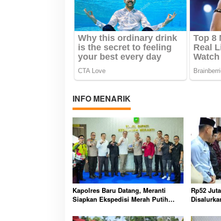
INFO MENARIK
Kapolres Baru Datang, Meranti
Rp52 Jut
Siapkan Ekspedisi Merah Putih
Disalurka
Penuh Makna
Perlindun