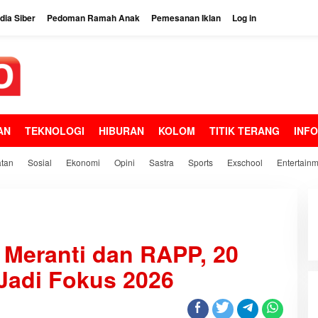
ia Siber
Pedoman Ramah Anak
Pemesanan Iklan
Log in
AN
TEKNOLOGI
HIBURAN
KOLOM
TITIK TERANG
INF
tan
Sosial
Ekonomi
Opini
Sastra
Sports
Exschool
Entertain
 Meranti dan RAPP, 20
Jadi Fokus 2026