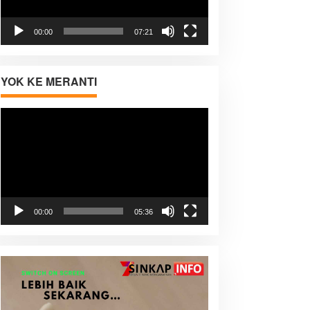
00:00
07:21
YOK KE MERANTI
Pemutar
Video
00:00
05:36