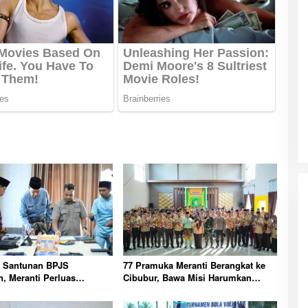
a Santunan BPJS
77 Pramuka Meranti Berangkat ke
n, Meranti Perluas
Cibubur, Bawa Misi Harumkan
gan Pekerja Rentan
Nama Daerah