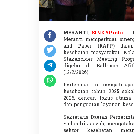
e
s
a
5
2
P
MERANTI,
SINKAP.info
— P
o
Meranti memperkuat siner
s
y
and Paper
(RAPP) dalam 
a
kesehatan masyarakat. Kola
n
Stakeholder Meeting Pr
d
digelar di Ballroom Afif
u
J
(12/2/2026).
a
d
Pertemuan ini menjadi aja
i
kesehatan tahun 2025 seka
F
2026, dengan fokus utama 
o
k
dan penguatan layanan keseh
u
s
Sekretaris Daerah
Pemerint
2
Sudandri Jauzah, mengataka
0
sektor kesehatan meru
2