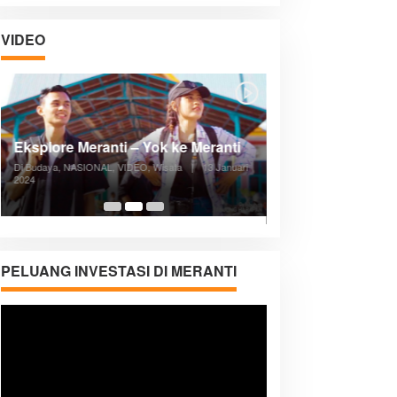
VIDEO
Posyandu Melayani Semua Siklus
Hidup
Di ADVERTORIAL, Kesehatan, VIDEO
|
27
Desember 2023
05:08
PELUANG INVESTASI DI MERANTI
Pemutar
Video