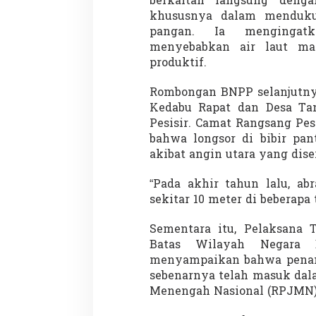
berkaitan langsung denga
khususnya dalam menduk
pangan. Ia mengingatk
menyebabkan air laut m
Penembakan Tragis
produktif.
Utah: Pelaku Sen
Masih Buron
Rombongan BNPP selanjutnya
Di GLOBAL, SOROTAN
|
Kedabu Rapat dan Desa Ta
Pesisir. Camat Rangsang Pe
bahwa longsor di bibir pan
akibat angin utara yang dise
“Pada akhir tahun lalu, ab
sekitar 10 meter di beberapa 
Sementara itu, Pelaksana 
Batas Wilayah Negara 
menyampaikan bahwa penang
sebenarnya telah masuk da
Menengah Nasional (RPJMN)