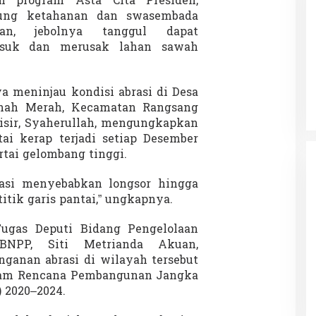
n program Asta Cita Presiden,
ung ketahanan dan swasembada
an, jebolnya tanggul dapat
asuk dan merusak lahan sawah
 Charlie Kirk di
Demonstrasi Gen-Z Guncang
apan Jarak Jauh
Nepal, PM Mundur Mendadak
Setelah Gedung Parlemen Dibakar
 meninjau kondisi abrasi di Desa
12 September 2025
Di GLOBAL, SOROTAN
|
12 September 2025
nah Merah, Kecamatan Rangsang
sisir, Syaherullah, mengungkapkan
tai kerap terjadi setiap Desember
rtai gelombang tinggi.
rasi menyebabkan longsor hingga
titik garis pantai,” ungkapnya.
Tugas Deputi Bidang Pengelolaan
BNPP, Siti Metrianda Akuan,
anan abrasi di wilayah tersebut
lam Rencana Pembangunan Jangka
 2020–2024.