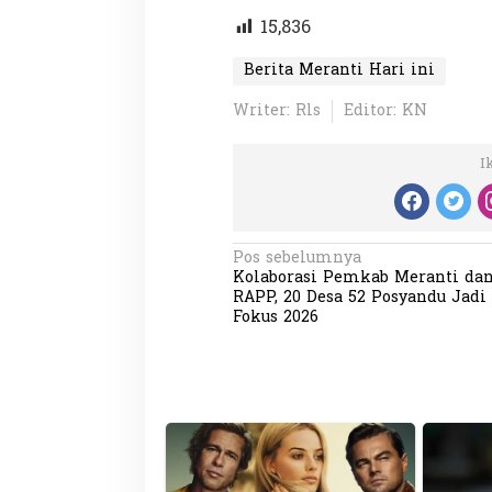
15,836
Berita Meranti Hari ini
Writer: Rls
Editor: KN
I
N
Pos sebelumnya
Kolaborasi Pemkab Meranti da
a
RAPP, 20 Desa 52 Posyandu Jadi
v
Fokus 2026
i
g
a
s
i