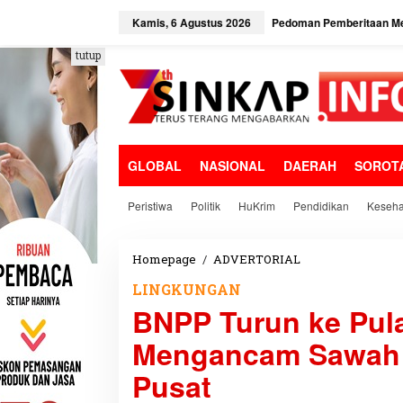
L
e
Kamis, 6 Agustus 2026
Pedoman Pemberitaan Me
w
a
tutup
t
i
k
e
k
o
GLOBAL
NASIONAL
DAERAH
SOROT
n
t
e
Peristiwa
Politik
HuKrim
Pendidikan
Keseha
n
Homepage
/
ADVERTORIAL
B
N
LINGKUNGAN
P
BNPP Turun ke Pul
P
T
Mengancam Sawah M
u
r
Pusat
u
n