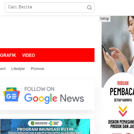
tutup
OGRAFIK
VIDEO
ment
Lifestyle
Promosi