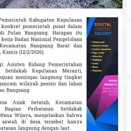
Pemerintah Kabupaten Kepulauan
 konkret pemerintah pusat dalam
di Pulau Rangsang. Harapan itu
 kerja
Badan Nasional Pengelolaan
ecamatan Rangsang Barat dan
Kamis (12/2/2026).
i Asisten Bidang Pemerintahan
t Setdakab Kepulauan Meranti,
rtujuan meninjau langsung tingkat
ancam wilayah pesisir dan lahan
au Rangsang
.
Desa Anak Setatah, Kecamatan
 Bagian Perbatasan Setdakab
 Wana Wijaya, menjelaskan bahwa
n sawah di desa tersebut hanya
batasan langsung dengan laut.