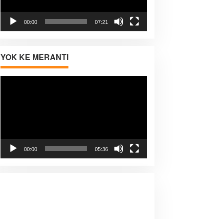
00:00
07:21
YOK KE MERANTI
Pemutar
Video
00:00
05:36