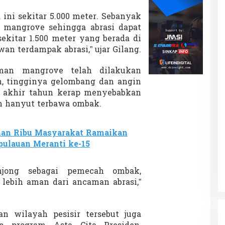
a ini sekitar 5.000 meter. Sebanyak
 mangrove sehingga abrasi dapat
ekitar 1.500 meter yang berada di
n terdampak abrasi,” ujar Gilang.
man mangrove telah dilakukan
n, tingginya gelombang dan angin
p akhir tahun kerap menyebabkan
m hanyut terbawa ombak.
han Ribu Masyarakat Ramaikan
pulauan Meranti ke-15
njong sebagai pemecah ombak,
 lebih aman dari ancaman abrasi,”
n wilayah pesisir tersebut juga