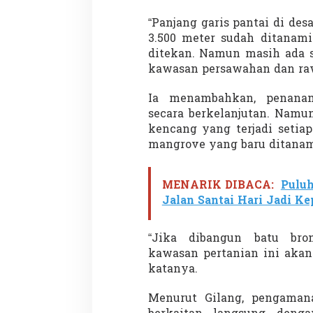
n
t
“Panjang garis pantai di des
u
3.500 meter sudah ditanami
a
ditekan. Namun masih ada s
n
kawasan persawahan dan rawa
P
u
s
Ia menambahkan, penana
a
secara berkelanjutan. Namu
t
kencang yang terjadi setia
mangrove yang baru ditana
MENARIK DIBACA:
Pulu
Jalan Santai Hari Jadi Ke
“Jika dibangun batu bro
kawasan pertanian ini akan
katanya.
Menurut Gilang, pengamana