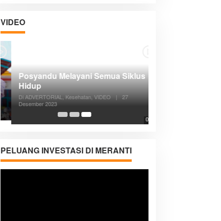
VIDEO
Posyandu Melayani Semua Siklus
Hidup
Di ADVERTORIAL, Kesehatan, VIDEO
|
27
Desember 2023
05:08
PELUANG INVESTASI DI MERANTI
Pemutar
Video