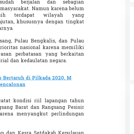
sudah berjalan dan sebagian
 masyarakat. Namun karena belum
sih terdapat wilayah yang
jutan, khususnya dengan tingkat
arnya.
ang, Pulau Bengkalis, dan Pulau
da dalam
ioritas nasional karena memiliki
Eksplore Meranti – Yok ke Meranti
a Internasional
wasan perbatasan yang berkaitan
Di Budaya, NASIONAL, VIDEO, Wisata
|
13 Januari
ng
rial dan kedaulatan negara.
Januari 2024
2024
s Bertaruh di Pilkada 2020, M
Pencalonan
tat kondisi riil lapangan tahun
ngsang Barat dan Rangsang Pesisir
karena menyangkut perlindungan
an dan Kesra Setdakab Kepulauan