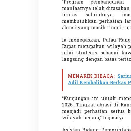
“Program pembangunan 
manfaatnya telah dirasakan
tuntas seluruhnya, ma
membutuhkan perhatian lan
abrasi yang masih tinggi,” uj
Ia menegaskan, Pulau Rangs
Partisipasi Pemu
Rupat merupakan wilayah pr
Pelayanan Sukarel
nilai strategis sebagai ka
Diadakan di Nanji
langsung dengan batas terito
Di GLOBAL, VIDEO
|
18 
MENARIK DIBACA:
Seriu
Adil Kembalikan Berkas 
“Kunjungan ini untuk menca
2026. Tingkat abrasi di Ra
menjadi perhatian serius 
wilayah negara,” tegasnya.
Asisten Bidang Pemerintah