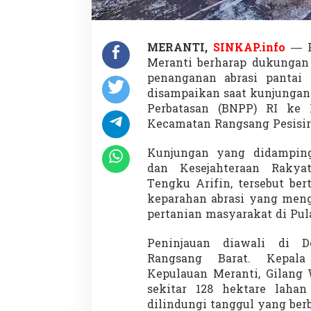
g
a
n
c
MERANTI,
SINKAP.info
— 
a
Meranti berharap dukungan
m
penanganan abrasi pantai 
S
a
disampaikan saat kunjungan
w
Perbatasan
(BNPP) RI ke K
a
Kecamatan Rangsang Pesisir, 
h
M
Kunjungan yang didamping
e
r
dan Kesejahteraan Rakya
a
Tengku Arifin, tersebut be
n
keparahan abrasi yang meng
t
pertanian masyarakat di
Pul
i
M
i
Peninjauan diawali di 
n
Rangsang Barat. Kepala
t
Kepulauan Meranti, Gilang
a
sekitar 128 hektare laha
B
dilindungi tanggul yang ber
a