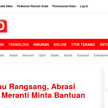
dia Siber
Pedoman Ramah Anak
Pemesanan Iklan
Log in
AN
TEKNOLOGI
HIBURAN
KOLOM
TITIK TERANG
INF
tan
Sosial
Ekonomi
Opini
Sastra
Sports
Exschool
Entertain
au Rangsang, Abrasi
eranti Minta Bantuan