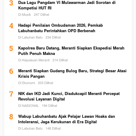
3
Dua Lagu Pangdam VI Mulawarman Jadi Sorotan di
Kompetisi HUT RI
Di Musik
247 Dilihat
4
Hadapi Penilaian Ombudsman 2026, Pemkab
Labuhanbatu Perintahkan OPD Berbenah
Di Labuhan Batu
234 Dilihat
5
Kapolres Baru Datang, Meranti Siapkan Ekspedisi Merah
Putih Penuh Makna
Di Kepulauan Meranti
214 Dilihat
6
Meranti Siapkan Gudang Bulog Baru, Strategi Besar Atasi
Krisis Pangan
Di Ekonomi
203 Dilihat
7
NIK dan IKD Jadi Kunci, Disdukcapil Meranti Percepat
Revolusi Layanan Digital
Di NASIONAL
194 Dilihat
8
Wabup Labuhanbatu Ajak Pelajar Lawan Hoaks dan
Intoleransi, Jaga Kerukunan di Era Digital
Di Labuhan Batu
148 Dilihat