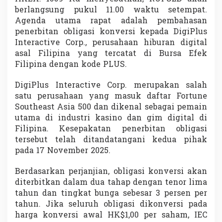
b
berlangsung pukul 11.00 waktu setempat.
l
Agenda utama rapat adalah pembahasan
i
penerbitan obligasi konversi kepada DigiPlus
g
a
Interactive Corp., perusahaan hiburan digital
s
asal Filipina yang tercatat di Bursa Efek
i
Filipina dengan kode PLUS.
K
o
DigiPlus Interactive Corp. merupakan salah
n
v
satu perusahaan yang masuk daftar Fortune
e
Southeast Asia 500 dan dikenal sebagai pemain
r
utama di industri kasino dan gim digital di
s
Filipina. Kesepakatan penerbitan obligasi
i
tersebut telah ditandatangani kedua pihak
H
K
pada 17 November 2025.
$
1
Berdasarkan perjanjian, obligasi konversi akan
,
diterbitkan dalam dua tahap dengan tenor lima
6
tahun dan tingkat bunga sebesar 3 persen per
M
i
tahun. Jika seluruh obligasi dikonversi pada
l
harga konversi awal HK$1,00 per saham, IEC
i