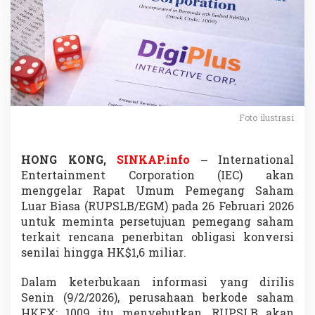
t
a
i
n
m
e
n
t
A
Foto ilustrasi
j
u
k
a
HONG KONG,
SINKAP.info
– International
n
Entertainment Corporation (IEC) akan
P
menggelar Rapat Umum Pemegang Saham
e
Luar Biasa (RUPSLB/EGM) pada 26 Februari 2026
n
untuk meminta persetujuan pemegang saham
e
r
terkait rencana penerbitan obligasi konversi
b
senilai hingga HK$1,6 miliar.
i
t
Dalam keterbukaan informasi yang dirilis
a
Senin (9/2/2026), perusahaan berkode saham
n
O
HKEX: 1009 itu menyebutkan, RUPSLB akan