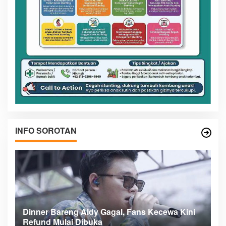
INFO SOROTAN
n
Dinner Bareng Aldy Gagal, Fans Kecewa Kini
Me
Refund Mulai Dibuka
B