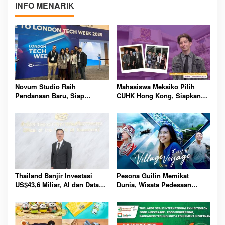
INFO MENARIK
Novum Studio Raih
Mahasiswa Meksiko Pilih
Pendanaan Baru, Siap
CUHK Hong Kong, Siapkan
Guncang Dunia Bisnis Lewat
Karier Media Global Lewat
Platform AI Ahoy Project
Beasiswa Internasional
Global
Bergengsi
Thailand Banjir Investasi
Pesona Guilin Memikat
US$43,6 Miliar, AI dan Data
Dunia, Wisata Pedesaan
Center Jadi Penggerak
Hadirkan Pengalaman Budaya
Ekonomi Baru Nasional
dan Alam Tak Terlupakan
Bersama