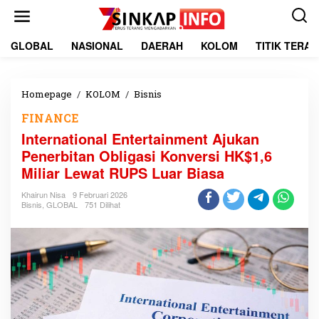
L
e
w
a
GLOBAL
NASIONAL
DAERAH
KOLOM
TITIK TERA
t
i
k
e
Homepage
/
KOLOM
/
Bisnis
I
k
n
FINANCE
o
t
n
e
International Entertainment Ajukan
t
r
Penerbitan Obligasi Konversi HK$1,6
e
n
Miliar Lewat RUPS Luar Biasa
n
a
t
Khairun Nisa
9 Februari 2026
i
Bisnis
,
GLOBAL
751 Dilihat
o
n
a
l
E
n
t
e
r