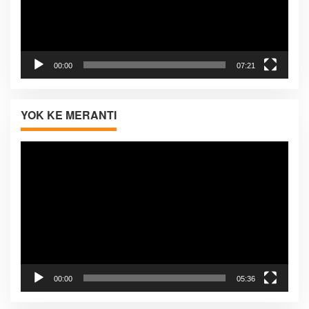
00:00
07:21
YOK KE MERANTI
Pemutar
Video
00:00
05:36