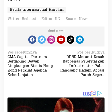
751
Berita Internasional Hari Ini
Writer: Redaksi
Editor: KN
Source News
Ikuti Kami
N
Pos sebelumnya
Pos berikutnya
GMA Capital Partners
DPRD Meranti Desak
a
Bergabung Dewan
Bappenas Prioritaskan
v
Lingkungan Bisnis Hong
Infrastruktur Pulau
Kong Perkuat Agenda
Rangsang Hadapi Abrasi
i
Keberlanjutan
Parah Segera
g
a
s
i
p