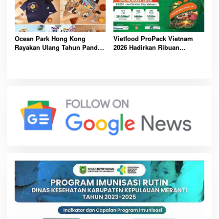
Ocean Park Hong Kong
Vietfood ProPack Vietnam
Rayakan Ulang Tahun Panda,
2026 Hadirkan Ribuan
Pengunjung Berpeluang
Perusahaan Global, Perkuat
Bawa Pulang Mobil Listrik
Masa Depan Industri F&B
Mewah
Berkelanjutan