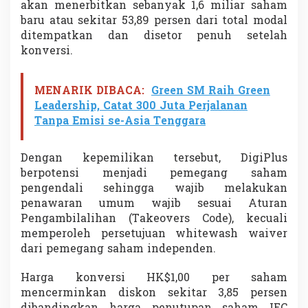
akan menerbitkan sebanyak 1,6 miliar saham
a
baru atau sekitar 53,89 persen dari total modal
r
L
ditempatkan dan disetor penuh setelah
e
konversi.
w
a
t
MENARIK DIBACA:
Green SM Raih Green
R
Leadership, Catat 300 Juta Perjalanan
U
Tanpa Emisi se-Asia Tenggara
P
S
L
Dengan kepemilikan tersebut, DigiPlus
u
a
berpotensi menjadi pemegang saham
r
pengendali sehingga wajib melakukan
B
penawaran umum wajib sesuai Aturan
i
Pengambilalihan (Takeovers Code), kecuali
a
s
memperoleh persetujuan whitewash waiver
a
dari pemegang saham independen.
Harga konversi HK$1,00 per saham
mencerminkan diskon sekitar 3,85 persen