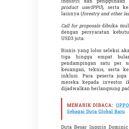
industri dan penggunaan 
product use/IPPU
), serta 
lainnya (
forestry and other l
Menteri Nusron: Patok Batas Tanah
Rekognisi Sejarah
Call for proposals
dibuka mula
Cegah Konflik dan Dukung
dan Harapan Daer
dengan persyaratan kebut
Penataan Ruang
Di NASIONAL, SOROTAN
|
8 Agustus 2025
Di KOLOM, Opini, SOROTA
USD3 juta.
Bisnis yang lolos seleksi 
tiga hingga empat bula
pendampingan satu per s
keuangan, teknis, serta ke
inklusi. Para peserta jug
mereka kepada investor 
dijadwalkan berlangsung pa
MENARIK DIBACA:
OPPO
Sebagai Duta Global Baru
Duta Besar Inggris Domin