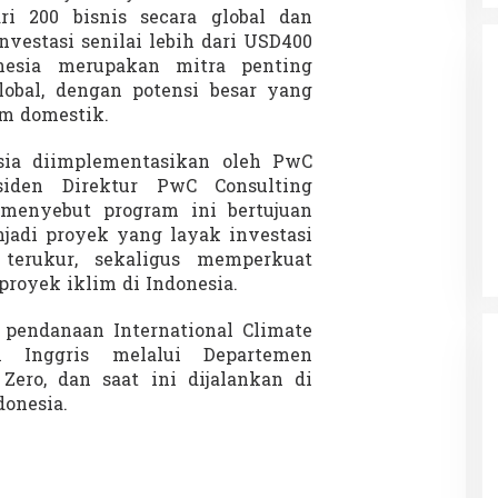
i 200 bisnis secara global dan
nvestasi senilai lebih dari USD400
nesia merupakan mitra penting
lobal, dengan potensi besar yang
im domestik.
sia diimplementasikan oleh PwC
da dalam
Eksplore Meranti – Yok ke Meranti
esiden Direktur PwC Consulting
a Internasional
, menyebut program ini bertujuan
Di Budaya, NASIONAL, VIDEO, Wisata
|
13 Januari
ng
Januari 2024
2024
adi proyek yang layak investasi
erukur, sekaligus memperkuat
proyek iklim di Indonesia.
pendanaan International Climate
h Inggris melalui Departemen
ero, dan saat ini dijalankan di
donesia.