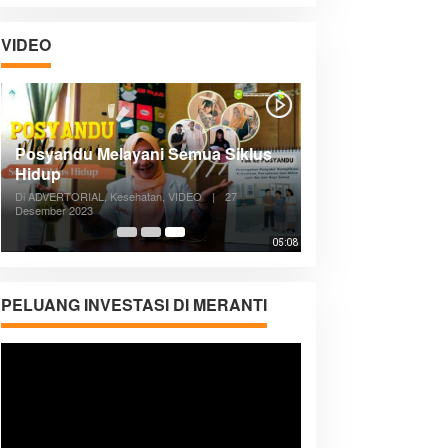
VIDEO
Posyandu Melayani Semua Siklus
Hidup
Di ADVERTORIAL, Kesehatan, VIDEO
|
27
Desember 2023
05:08
PELUANG INVESTASI DI MERANTI
Pemutar
Video