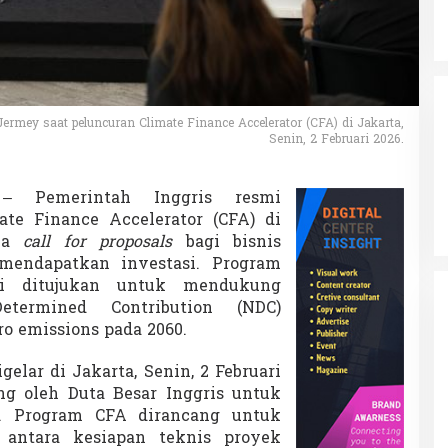
ermey saat peluncuran Climate Finance Accelerator (CFA) di Jakarta,
Senin, 2 Februari 2026.
– Pemerintah Inggris resmi
te Finance Accelerator (CFA) di
uka
call for proposals
bagi bisnis
mendapatkan investasi. Program
ni ditujukan untuk mendukung
etermined Contribution (NDC)
ro emissions pada 2060.
elar di Jakarta, Senin, 2 Februari
ng oleh Duta Besar Inggris untuk
y. Program CFA dirancang untuk
 antara kesiapan teknis proyek