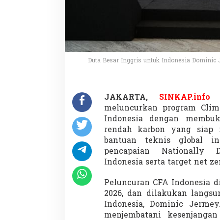
d
o
n
e
s
i
a
Duta Besar Inggris untuk Indonesia Dominic J
,
P
r
o
JAKARTA,
SINKAP.info
y
meluncurkan program Clima
e
k
Indonesia dengan memb
I
rendah karbon yang siap 
k
bantuan teknis global i
l
pencapaian Nationally D
i
Indonesia serta target net ze
m
D
i
Peluncuran CFA Indonesia dig
b
2026, dan dilakukan langsu
u
Indonesia, Dominic Jerme
r
menjembatani kesenjangan
u