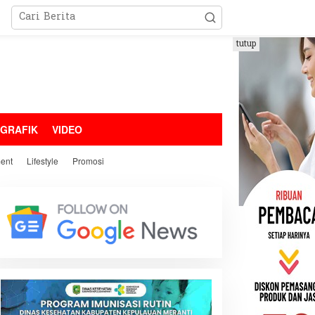
tutup
OGRAFIK
VIDEO
ment
Lifestyle
Promosi