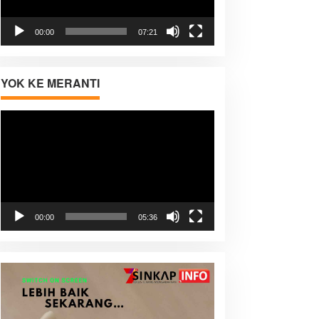
00:00
07:21
YOK KE MERANTI
Pemutar
Video
00:00
05:36