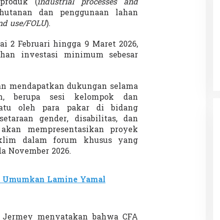
produk (
industrial processes and
kehutanan dan penggunaan lahan
and use/FOLU
).
 Kerajaan Siak
Dinner Bareng Aldy Gagal, Fans
i 2 Februari hingga 9 Maret 2026,
ah Istimewa Riau
Kecewa Kini Refund Mulai Dibuka
uhan investasi minimum sebesar
N
|
16 Juni 2025
Di SOROTAN
|
12 Mei 2025
akan mendapatkan dukungan selama
n, berupa sesi kelompok dan
atu oleh para pakar di bidang
setaraan gender, disabilitas, dan
a akan mempresentasikan proyek
iklim dalam forum khusus yang
da November 2026.
 Umumkan Lamine Yamal
ic Jermey menyatakan bahwa CFA