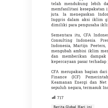
telah mendukung lebih dar
memfasilitasi kesepakatan i
juta. Ia menegaskan Indo
Inggris dalam aksi iklim g
dimiliki para pengusaha ikl
Sementara itu, CFA Indone
Partisipasi Pemu
Consulting Indonesia. Pr
Pelayanan Sukarel
Indonesia, Martijn Peeters
Diadakan di Nanji
Di GLOBAL, VIDEO
|
18 
mengubah ambisi iklim menj
dan memberikan dampak t
kepercayaan pasar terhadap 
CFA merupakan bagian dari 
Finance (ICF) Pemerinta
Keamanan Energi dan Net Z
sepuluh negara, termasuk In
717
Berita Global Hari ini