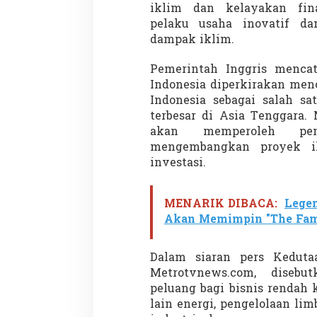
I
iklim dan kelayakan fin
n
pelaku usaha inovatif da
v
dampak iklim.
e
s
Pemerintah Inggris menca
t
o
Indonesia diperkirakan men
r
Indonesia sebagai salah sa
G
terbesar di Asia Tenggara. M
l
akan memperoleh pen
o
b
mengembangkan proyek ik
a
investasi.
l
MENARIK DIBACA:
Legen
Akan Memimpin "The Fam
Dalam siaran pers Keduta
Metrotvnews.com, diseb
peluang bagi bisnis rendah k
lain energi, pengelolaan limb