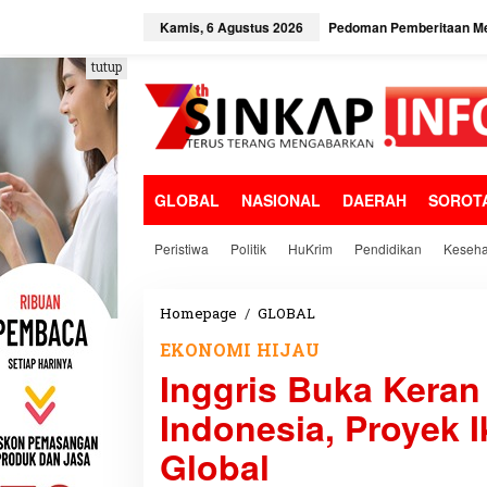
L
e
Kamis, 6 Agustus 2026
Pedoman Pemberitaan Me
w
a
tutup
t
i
k
e
k
o
GLOBAL
NASIONAL
DAERAH
SOROT
n
t
e
Peristiwa
Politik
HuKrim
Pendidikan
Keseha
n
Homepage
/
GLOBAL
I
n
EKONOMI HIJAU
g
Inggris Buka Keran 
g
r
Indonesia, Proyek I
i
s
Global
B
u