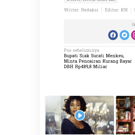
Writer: Redaksi
Editor: KN
I
N
Pos sebelumnya
Bupati Siak Surati Menkeu,
a
Minta Pencairan Kurang Bayar
v
DBH Rp489,8 Miliar
i
g
a
s
i
p
o