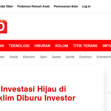
dia Siber
Pedoman Ramah Anak
Pemesanan Iklan
Log in
AN
TEKNOLOGI
HIBURAN
KOLOM
TITIK TERANG
INF
tan
Sosial
Ekonomi
Opini
Sastra
Sports
Exschool
Entertain
Investasi Hijau di
klim Diburu Investor