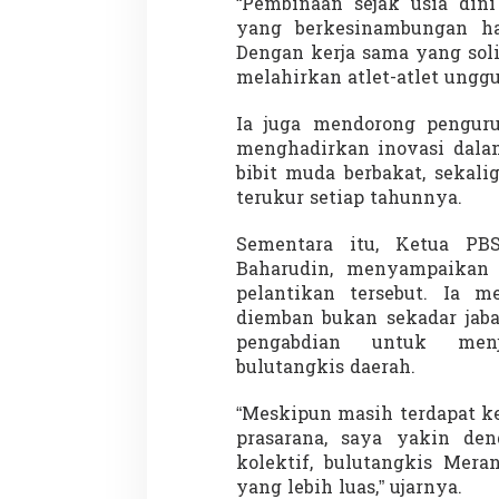
“Pembinaan sejak usia din
yang berkesinambungan ha
Dengan kerja sama yang sol
melahirkan atlet-atlet unggu
Penembakan Tragis
Utah: Pelaku Sen
Ia juga mendorong penguru
Masih Buron
Di GLOBAL, SOROTAN
|
menghadirkan inovasi dalam
bibit muda berbakat, sekal
terukur setiap tahunnya.
Sementara itu, Ketua PB
Baharudin, menyampaikan 
pelantikan tersebut. Ia
diemban bukan sekadar jaba
pengabdian untuk menj
bulutangkis daerah.
“Meskipun masih terdapat k
prasarana, saya yakin de
kolektif, bulutangkis Mera
yang lebih luas,” ujarnya.