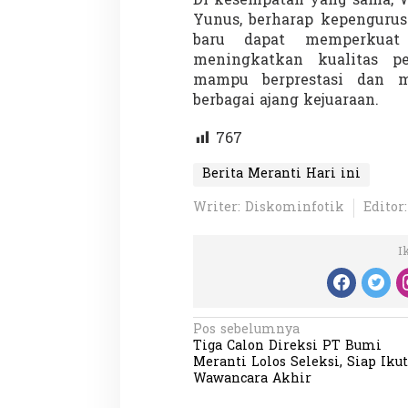
Di kesempatan yang sama, W
Yunus, berharap kepenguru
baru dapat memperkuat 
meningkatkan kualitas p
mampu berprestasi dan 
berbagai ajang kejuaraan.
767
Berita Meranti Hari ini
Writer: Diskominfotik
Editor
I
N
Pos sebelumnya
Tiga Calon Direksi PT Bumi
a
Meranti Lolos Seleksi, Siap Ikut
v
Wawancara Akhir