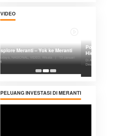
VIDEO
Posyandu Melayani Semua Siklus
Hidup
Di ADVERTORIAL, Kesehatan, VIDEO
|
27
Desember 2023
05:08
PELUANG INVESTASI DI MERANTI
Pemutar
Video