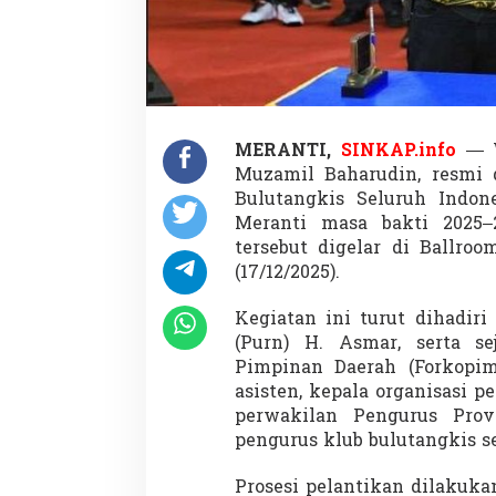
MERANTI,
SINKAP.info
— W
Muzamil Baharudin, resmi d
Bulutangkis Seluruh Indon
Meranti masa bakti 2025–
tersebut digelar di Ballroo
(17/12/2025).
Kegiatan ini turut dihadir
(Purn) H. Asmar, serta s
Pimpinan Daerah (Forkopimd
asisten, kepala organisasi p
perwakilan Pengurus Prov
pengurus klub bulutangkis 
Prosesi pelantikan dilakuk