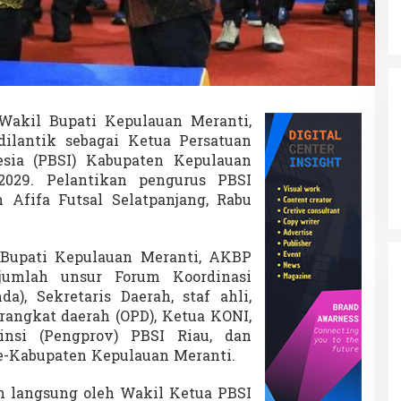
i
S
i
a
p
C
e
t
akil Bupati Kepulauan Meranti,
a
ilantik sebagai Ketua Persatuan
k
esia (PBSI) Kabupaten Kepulauan
A
2029. Pelantikan pengurus PBSI
t
l
m Afifa Futsal Selatpanjang, Rabu
e
t
M
i Bupati Kepulauan Meranti, AKBP
u
ejumlah unsur Forum Koordinasi
d
a
a), Sekretaris Daerah, staf ahli,
B
erangkat daerah (OPD), Ketua KONI,
e
insi (Pengprov) PBSI Riau, dan
r
se-Kabupaten Kepulauan Meranti.
p
r
e
an langsung oleh Wakil Ketua PBSI