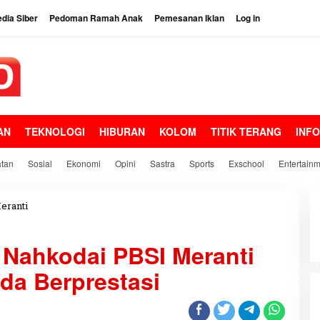
dia Siber
Pedoman Ramah Anak
Pemesanan Iklan
Log in
AN
TEKNOLOGI
HIBURAN
KOLOM
TITIK TERANG
INF
tan
Sosial
Ekonomi
Opini
Sastra
Sports
Exschool
Entertain
eranti
M
u
z
 Nahkodai PBSI Meranti
a
m
uda Berprestasi
i
l
B
a