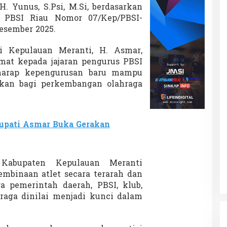
s
H. Yunus, S.Psi, M.Si, berdasarkan
t
 PBSI Riau Nomor 07/Kep/PBSI-
a
Desember 2025.
s
i
i Kepulauan Meranti, H. Asmar,
at kepada jajaran pengurus PBSI
rharap kepengurusan baru mampu
kan bagi perkembangan olahraga
Bupati Asmar Buka Gerakan
 Kabupaten Kepulauan Meranti
binaan atlet secara terarah dan
ra pemerintah daerah, PBSI, klub,
hraga dinilai menjadi kunci dalam