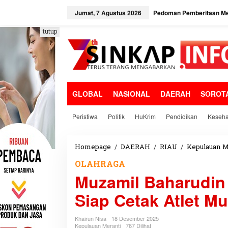
L
e
Jumat, 7 Agustus 2026
Pedoman Pemberitaan Me
w
a
tutup
t
i
k
e
k
o
GLOBAL
NASIONAL
DAERAH
SOROT
n
t
e
Peristiwa
Politik
HuKrim
Pendidikan
Keseha
n
Homepage
/
DAERAH
/
RIAU
/
Kepulauan M
OLAHRAGA
Muzamil Baharudin
Siap Cetak Atlet M
Khairun Nisa
18 Desember 2025
Kepulauan Meranti
767 Dilihat