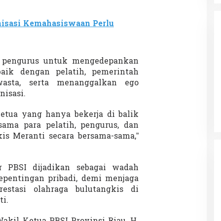
isasi Kemahasiswaan Perlu
 pengurus untuk mengedepankan
baik dengan pelatih, pemerintah
da dalam
Eksplore Meranti – Yok ke Meranti
asta, serta menanggalkan ego
a Internasional
nisasi.
Di Budaya, NASIONAL, VIDEO, Wisata
|
13 Januari
ng
Januari 2024
2024
ketua yang hanya bekerja di balik
sama para pelatih, pengurus, dan
is Meranti secara bersama-sama,”
r PBSI dijadikan sebagai wadah
epentingan pribadi, demi menjaga
estasi olahraga bulutangkis di
i.