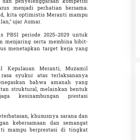
i dan penyelenggaraan kompetisi
rus menjadi perhatian bersama.
id, kita optimistis Meranti mampu
lan,” ujar Asmar.
 Charlie Kirk di
Demonstrasi Gen-Z Guncang
apan Jarak Jauh
Nepal, PM Mundur Mendadak
s PBSI periode 2025–2029 untuk
Setelah Gedung Parlemen Dibakar
12 September 2025
Di GLOBAL, SOROTAN
|
12 September 2025
 menjaring serta membina bibit-
igus menetapkan target kerja yang
SI Kepulauan Meranti, Muzamil
rasa syukur atas terlaksananya
 menegaskan bahwa amanah yang
tan struktural, melainkan bentuk
aga kesinambungan prestasi
eterbatasan, khususnya sarana dan
ngan kebersamaan dan semangat
nti mampu berprestasi di tingkat