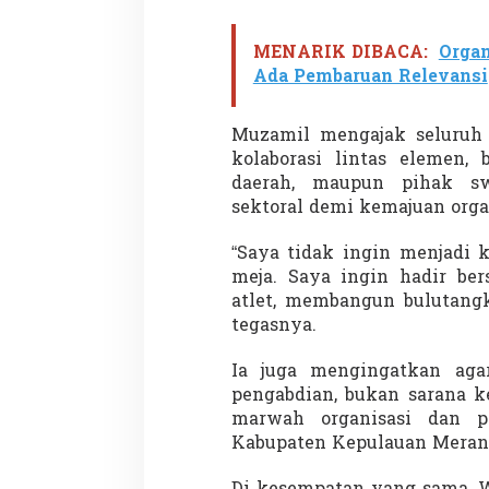
MENARIK DIBACA:
Organ
Ada Pembaruan Relevansi
Muzamil mengajak seluruh
kolaborasi lintas elemen, 
Partisipasi Pemu
daerah, maupun pihak sw
Pelayanan Sukarel
sektoral demi kemajuan orga
Diadakan di Nanji
Di GLOBAL, VIDEO
|
18 
“Saya tidak ingin menjadi 
meja. Saya ingin hadir ber
atlet, membangun bulutangk
tegasnya.
Ia juga mengingatkan aga
pengabdian, bukan sarana k
marwah organisasi dan pr
Kabupaten Kepulauan Merant