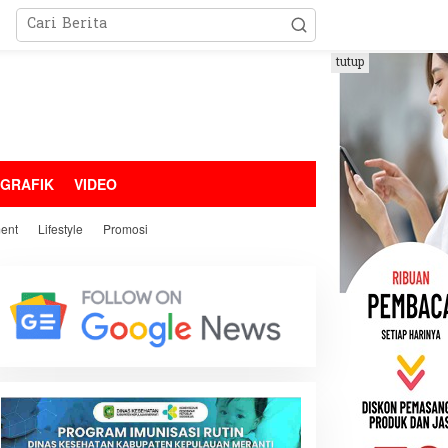
tutup
OGRAFIK
VIDEO
ment
Lifestyle
Promosi