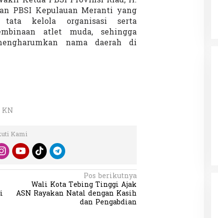
akil Ketua PBSI Provinsi Riau, H.
san PBSI Kepulauan Meranti yang
tata kelola organisasi serta
embinaan atlet muda, sehingga
mengharumkan nama daerah di
: KN
kuti Kami
Pos berikutnya
Wali Kota Tebing Tinggi Ajak
i
ASN Rayakan Natal dengan Kasih
dan Pengabdian