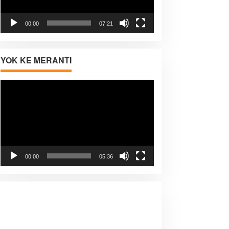
00:00
07:21
YOK KE MERANTI
Pemutar
Video
00:00
05:36