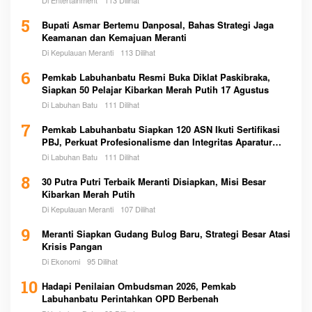
Di Entertainment
113 Dilihat
5
Bupati Asmar Bertemu Danposal, Bahas Strategi Jaga
Keamanan dan Kemajuan Meranti
Di Kepulauan Meranti
113 Dilihat
6
Pemkab Labuhanbatu Resmi Buka Diklat Paskibraka,
Siapkan 50 Pelajar Kibarkan Merah Putih 17 Agustus
Di Labuhan Batu
111 Dilihat
7
Pemkab Labuhanbatu Siapkan 120 ASN Ikuti Sertifikasi
PBJ, Perkuat Profesionalisme dan Integritas Aparatur
Pemerintah
Di Labuhan Batu
111 Dilihat
8
30 Putra Putri Terbaik Meranti Disiapkan, Misi Besar
Kibarkan Merah Putih
Di Kepulauan Meranti
107 Dilihat
9
Meranti Siapkan Gudang Bulog Baru, Strategi Besar Atasi
Krisis Pangan
Di Ekonomi
95 Dilihat
10
Hadapi Penilaian Ombudsman 2026, Pemkab
Labuhanbatu Perintahkan OPD Berbenah