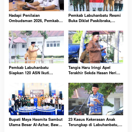
Hadapi Penilaian
Pemkab Labuhanbatu Resmi
Ombudsman 2026, Pemkab
Buka Diklat Paskibraka,
Labuhanbatu Perintahkan
Siapkan 50 Pelajar Kibarkan
OPD Berbenah
Merah Putih 17 Agustus
Pemkab Labuhanbatu
Tangis Haru Iringi Apel
Siapkan 120 ASN Ikuti
Terakhir Sekda Hasan Heri
Sertifikasi PBJ, Perkuat
Rambe Jelang Purna Bakti
Profesionalisme dan
Resmi
Integritas Aparatur
Pemerintah
Bupati Maya Hasmita Sambut
23 Kasus Kekerasan Anak
Ulama Besar Al-Azhar, Bawa
Terungkap di Labuhanbatu,
Berkah untuk Masyarakat
Pemkab Serukan