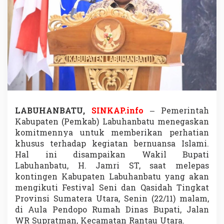
n
D
u
k
u
n
g
a
n
P
e
m
LABUHANBATU,
SINKAP.info
– Pemerintah
k
Kabupaten (Pemkab) Labuhanbatu menegaskan
a
b
komitmennya untuk memberikan perhatian
L
khusus terhadap kegiatan bernuansa Islami.
a
Hal ini disampaikan Wakil Bupati
b
Labuhanbatu, H. Jamri ST, saat melepas
u
h
kontingen Kabupaten Labuhanbatu yang akan
a
mengikuti Festival Seni dan Qasidah Tingkat
n
Provinsi Sumatera Utara, Senin (22/11) malam,
b
di Aula Pendopo Rumah Dinas Bupati, Jalan
a
WR Supratman, Kecamatan Rantau Utara.
t