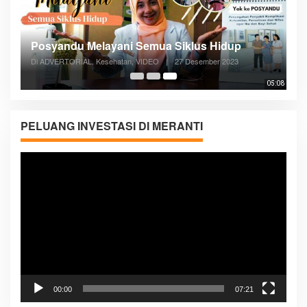
Posyandu Melayani Semua Siklus Hidup
Di ADVERTORIAL, Kesehatan, VIDEO
|
27 Desember 2023
05:08
PELUANG INVESTASI DI MERANTI
Pemutar
Video
00:00
07:21