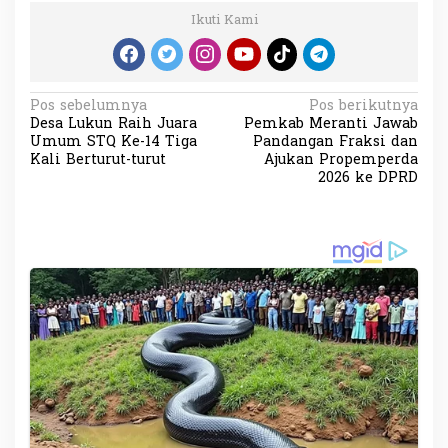
Ikuti Kami
N
Pos sebelumnya
Pos berikutnya
Desa Lukun Raih Juara
Pemkab Meranti Jawab
a
Umum STQ Ke-14 Tiga
Pandangan Fraksi dan
v
Kali Berturut-turut
Ajukan Propemperda
2026 ke DPRD
i
g
a
s
i
p
o
s