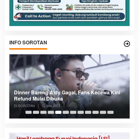
INFO SOROTAN
n
Dinner Bareng Aldy Gagal, Fans Kecewa Kini
Me
Refund Mulai Dibuka
B
Di SOROTAN
|
12 Mei 2025
Di