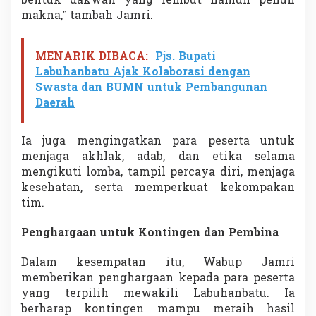
bentuk dakwah yang lembut namun penuh
a
makna,” tambah Jamri.
l
i
t
MENARIK DIBACA:
Pjs. Bupati
a
Labuhanbatu Ajak Kolaborasi dengan
s
Swasta dan BUMN untuk Pembangunan
Daerah
Ia juga mengingatkan para peserta untuk
menjaga akhlak, adab, dan etika selama
mengikuti lomba, tampil percaya diri, menjaga
kesehatan, serta memperkuat kekompakan
tim.
Penghargaan untuk Kontingen dan Pembina
Dalam kesempatan itu, Wabup Jamri
memberikan penghargaan kepada para peserta
yang terpilih mewakili Labuhanbatu. Ia
berharap kontingen mampu meraih hasil