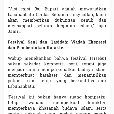
u
u
“Visi misi Ibu Bupati adalah mewujudkan
n
Labuhanbatu Cerdas Bersinar. Insyaallah, kami
t
akan memberikan dukungan penuh dan
u
mensupport seluruh kegiatan islami,” ujar
k
K
Jamri.
e
g
Festival Seni dan Qasidah: Wadah Ekspresi
i
dan Pembentukan Karakter
a
t
a
Wabup menekankan bahwa festival tersebut
n
bukan sekadar kompetisi seni, tetapi juga
I
menjadi sarana memperkenalkan budaya Islam,
s
memperkuat karakter, dan menampilkan
l
potensi seni religi yang berkualitas dari
a
m
Labuhanbatu.
i
B
“Festival ini bukan hanya ruang kompetisi,
e
tetapi wahana memperkuat karakter,
r
memperkaya khazanah budaya Islam, serta
k
u