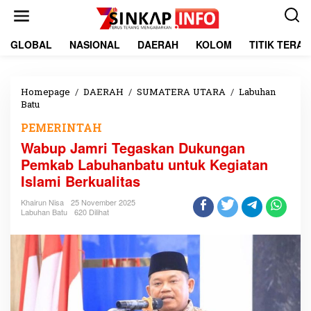
L
e
w
a
GLOBAL
NASIONAL
DAERAH
KOLOM
TITIK TERA
t
i
k
e
Homepage
/
DAERAH
/
SUMATERA UTARA
/
Labuhan
k
Batu
W
o
a
PEMERINTAH
n
b
t
u
Wabup Jamri Tegaskan Dukungan
e
p
Pemkab Labuhanbatu untuk Kegiatan
n
J
Islami Berkualitas
a
m
Khairun Nisa
25 November 2025
r
Labuhan Batu
620 Dilihat
i
T
e
g
a
s
k
a