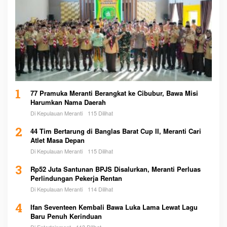
1
77 Pramuka Meranti Berangkat ke Cibubur, Bawa Misi
Harumkan Nama Daerah
Di Kepulauan Meranti
115 Dilihat
2
44 Tim Bertarung di Banglas Barat Cup II, Meranti Cari
Atlet Masa Depan
Di Kepulauan Meranti
115 Dilihat
3
Rp52 Juta Santunan BPJS Disalurkan, Meranti Perluas
Perlindungan Pekerja Rentan
Di Kepulauan Meranti
114 Dilihat
4
Ifan Seventeen Kembali Bawa Luka Lama Lewat Lagu
Baru Penuh Kerinduan