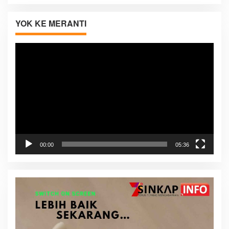
YOK KE MERANTI
Pemutar
Video
00:00
05:36