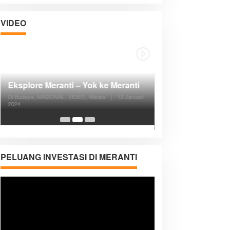
VIDEO
Posyandu Melayani Semua Siklus
Hidup
Di ADVERTORIAL, Kesehatan, VIDEO
|
27
Desember 2023
05:08
PELUANG INVESTASI DI MERANTI
Pemutar
Video