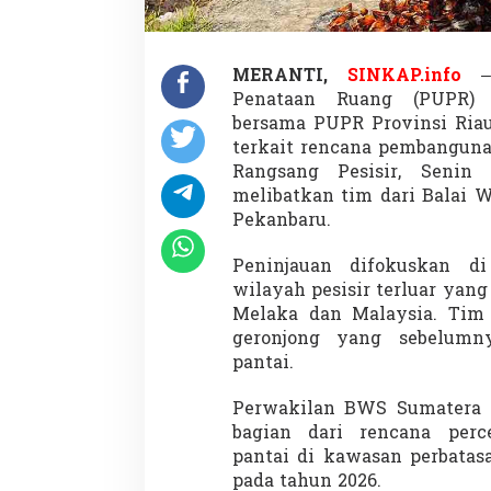
MERANTI,
SINKAP.info
– 
Penataan Ruang (PUPR) 
bersama PUPR Provinsi Ria
terkait rencana pembangun
Rangsang Pesisir, Senin (
melibatkan tim dari Balai 
Pekanbaru.
Peninjauan difokuskan di
wilayah pesisir terluar yan
Melaka dan Malaysia. Tim 
geronjong yang sebelumn
pantai.
Perwakilan BWS Sumatera 
bagian dari rencana per
pantai di kawasan perbatasa
pada tahun 2026.