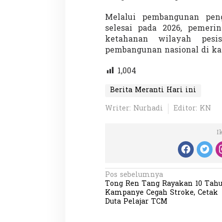
Melalui pembangunan pen
selesai pada 2026, pemeri
ketahanan wilayah pesi
pembangunan nasional di ka
1,004
Partisipasi Pemu
Pelayanan Sukare
Berita Meranti Hari ini
Diadakan di Nanj
Di GLOBAL, VIDEO
|
18
Writer: Nurhadi
Editor: KN
I
N
Pos sebelumnya
Tong Ren Tang Rayakan 10 Tah
a
Kampanye Cegah Stroke, Cetak
v
Duta Pelajar TCM
i