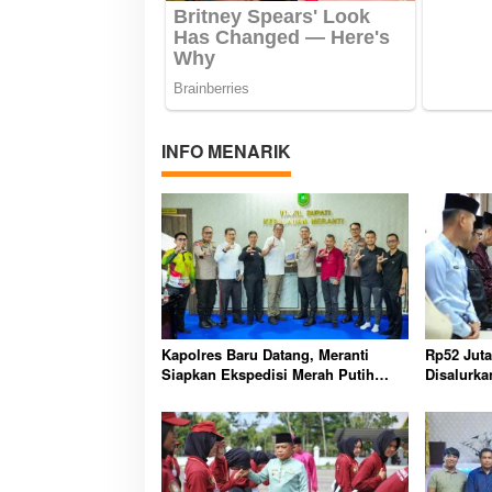
INFO MENARIK
Kapolres Baru Datang, Meranti
Rp52 Jut
Siapkan Ekspedisi Merah Putih
Disalurka
Penuh Makna
Perlindun