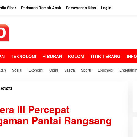
dia Siber
Pedoman Ramah Anak
Pemesanan Iklan
Log in
AN
TEKNOLOGI
HIBURAN
KOLOM
TITIK TERANG
INF
tan
Sosial
Ekonomi
Opini
Sastra
Sports
Exschool
Entertain
eranti
P
R
d
a III Percepat
a
n
aman Pantai Rangsang
B
W
S
S