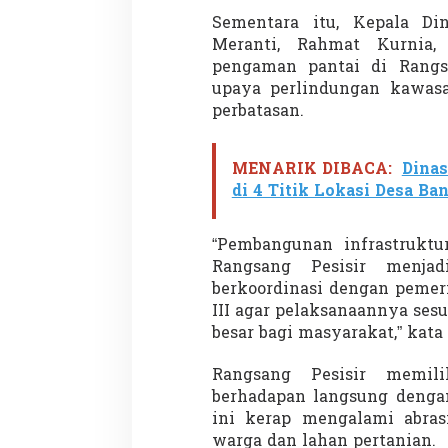
Sementara itu, Kepala D
Meranti, Rahmat Kurnia
pengaman pantai di Rangsa
Penembakan Tragis
upaya perlindungan kawasa
Utah: Pelaku Sen
perbatasan.
Masih Buron
Di GLOBAL, SOROTAN
|
MENARIK DIBACA:
Dinas
di 4 Titik Lokasi Desa Ba
“Pembangunan infrastruktu
Rangsang Pesisir menjad
berkoordinasi dengan pemer
III agar pelaksanaannya se
besar bagi masyarakat,” kat
Rangsang Pesisir memil
berhadapan langsung dengan
ini kerap mengalami abr
warga dan lahan pertanian.