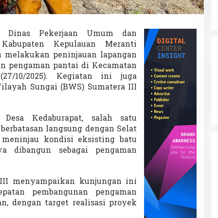
u
n
a
n
Dinas Pekerjaan Umum dan
P
Kabupaten Kepulauan Meranti
e
u melakukan peninjauan lapangan
n
g
an pengaman pantai di Kecamatan
a
27/10/2025). Kegiatan ini juga
m
Wilayah Sungai (BWS) Sumatera III
a
n
P
a
 Desa Kedaburapat, salah satu
n
g berbatasan langsung dengan Selat
t
meninjau kondisi eksisting batu
a
ya dibangun sebagai pengaman
i
R
a
n
III menyampaikan kunjungan ini
g
cepatan pembangunan pengaman
s
n, dengan target realisasi proyek
a
n