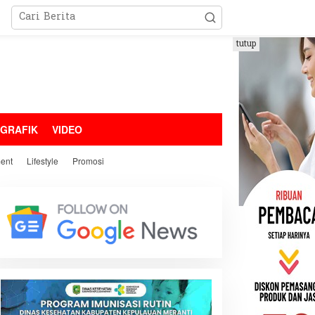
tutup
OGRAFIK
VIDEO
ment
Lifestyle
Promosi