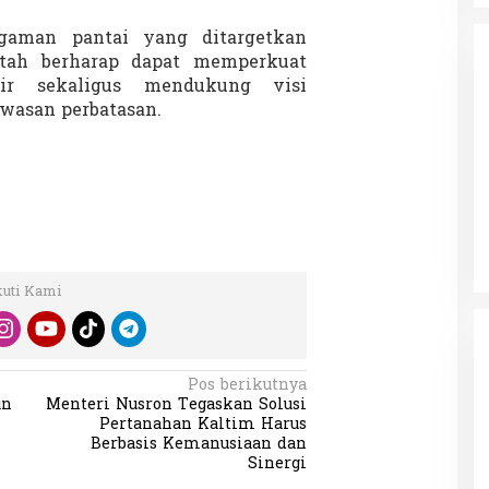
gaman pantai yang ditargetkan
ntah berharap dapat memperkuat
sir sekaligus mendukung visi
wasan perbatasan.
da dalam
Eksplore Meranti – Yok ke Meranti
la Internasional
Di Budaya, NASIONAL, VIDEO, Wisata
|
13 Januari
ing
 Januari 2024
2024
kuti Kami
Pos berikutnya
un
Menteri Nusron Tegaskan Solusi
Pertanahan Kaltim Harus
Berbasis Kemanusiaan dan
Sinergi