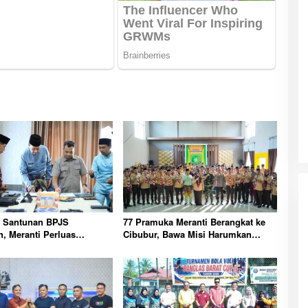
a Santunan BPJS
77 Pramuka Meranti Berangkat ke
n, Meranti Perluas
Cibubur, Bawa Misi Harumkan
gan Pekerja Rentan
Nama Daerah