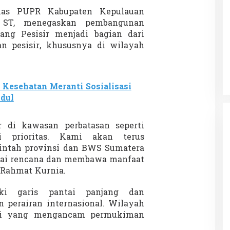
inas PUPR Kabupaten Kepulauan
, ST, menegaskan pembangunan
ng Pesisir menjadi bagian dari
 Charlie Kirk di
Demonstrasi Gen-Z Guncang
n pesisir, khususnya di wilayah
apan Jarak Jauh
Nepal, PM Mundur Mendadak
Setelah Gedung Parlemen Dibakar
12 September 2025
Di GLOBAL, SOROTAN
|
12 September 2025
 Kesehatan Meranti Sosialisasi
ndul
r di kawasan perbatasan seperti
i prioritas. Kami akan terus
intah provinsi dan BWS Sumatera
suai rencana dan membawa manfaat
a Rahmat Kurnia.
iki garis pantai panjang dan
 perairan internasional. Wilayah
asi yang mengancam permukiman