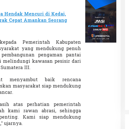
g
P
e
a Hendak Mencuri di Kedai,
s
erak Cepat Amankan Seorang
i
s
i
r
kepada Pemerintah Kabupaten
2
syarakat yang mendukung penuh
0
2
h, pembangunan pengaman pantai
6
mi melindungi kawasan pesisir dari
Sumatera III.
at menyambut baik rencana
askan masyarakat siap mendukung
ancar.
asih atas perhatian pemerintah
ah kami rawan abrasi, sehingga
penting. Kami siap mendukung
 ujarnya.