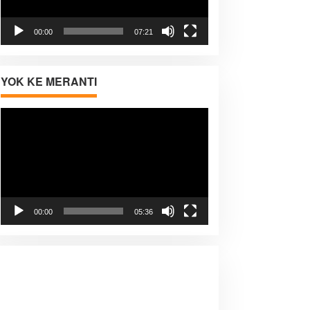
00:00
07:21
YOK KE MERANTI
Pemutar
Video
00:00
05:36