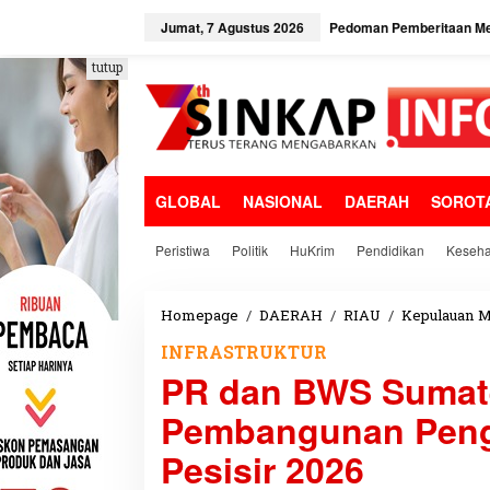
L
e
Jumat, 7 Agustus 2026
Pedoman Pemberitaan Me
w
a
tutup
t
i
k
e
k
o
GLOBAL
NASIONAL
DAERAH
SOROT
n
t
e
Peristiwa
Politik
HuKrim
Pendidikan
Keseha
n
Homepage
/
DAERAH
/
RIAU
/
Kepulauan M
INFRASTRUKTUR
PR dan BWS Sumater
Pembangunan Peng
Pesisir 2026