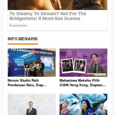
INFO MENARIK
Novum Studio Raih
Mahasiswa Meksiko Pilih
Pendanaan Baru, Siap
CUHK Hong Kong, Siapkan
Guncang Dunia Bisnis Lewat
Karier Media Global Lewat
Platform AI Ahoy Project
Beasiswa Internasional
Global
Bergengsi