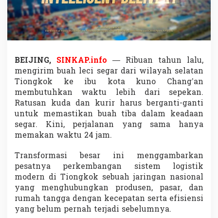
i
g
i
t
a
l
,
BEIJING,
SINKAP.info
— Ribuan tahun lalu,
L
mengirim buah leci segar dari wilayah selatan
e
Tiongkok ke ibu kota kuno Chang’an
c
membutuhkan waktu lebih dari sepekan.
i
J
Ratusan kuda dan kurir harus berganti-ganti
a
untuk memastikan buah tiba dalam keadaan
d
segar. Kini, perjalanan yang sama hanya
i
memakan waktu 24 jam.
S
i
m
Transformasi besar ini menggambarkan
b
pesatnya perkembangan sistem logistik
o
modern di Tiongkok sebuah jaringan nasional
l
yang menghubungkan produsen, pasar, dan
R
e
rumah tangga dengan kecepatan serta efisiensi
v
yang belum pernah terjadi sebelumnya.
o