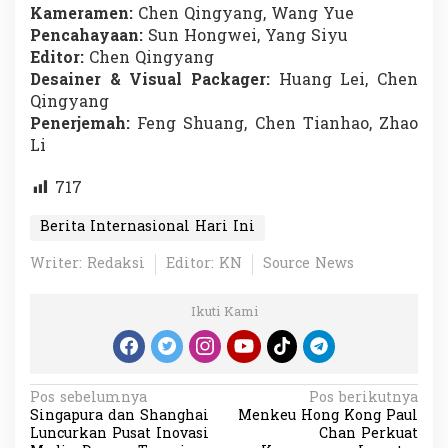
Kameramen:
Chen Qingyang, Wang Yue
Pencahayaan:
Sun Hongwei, Yang Siyu
Editor:
Chen Qingyang
Desainer & Visual Packager:
Huang Lei, Chen
Qingyang
Penerjemah:
Feng Shuang, Chen Tianhao, Zhao
Li
717
Berita Internasional Hari Ini
Writer: Redaksi
Editor: KN
Source News
Ikuti Kami
N
Pos sebelumnya
Pos berikutnya
Singapura dan Shanghai
Menkeu Hong Kong Paul
a
Luncurkan Pusat Inovasi
Chan Perkuat