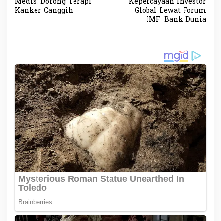
v
Medis, Dorong Terapi
Kepercayaan Investor
Kanker Canggih
Global Lewat Forum
i
IMF–Bank Dunia
g
a
s
i
p
o
s