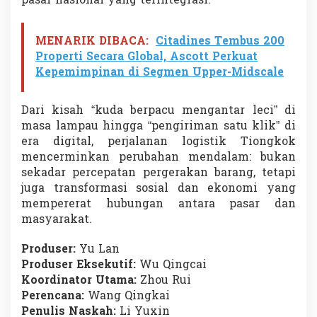
pasar nasional yang terintegrasi.
MENARIK DIBACA:
Citadines Tembus 200
Properti Secara Global, Ascott Perkuat
Kepemimpinan di Segmen Upper-Midscale
Dari kisah “kuda berpacu mengantar leci” di
masa lampau hingga “pengiriman satu klik” di
era digital, perjalanan logistik Tiongkok
mencerminkan perubahan mendalam: bukan
sekadar percepatan pergerakan barang, tetapi
juga transformasi sosial dan ekonomi yang
mempererat hubungan antara pasar dan
masyarakat.
Produser:
Yu Lan
Produser Eksekutif:
Wu Qingcai
Koordinator Utama:
Zhou Rui
Perencana:
Wang Qingkai
Penulis Naskah:
Li Yuxin