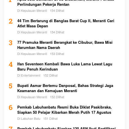
1
Perlindungan Pekerja Rentan
Di Kepulauan Meranti
154 Dilihat
2
44 Tim Bertarung di Banglas Barat Cup II, Meranti Cari
Atlet Masa Depan
Di Kepulauan Meranti
154 Dilihat
3
77 Pramuka Meranti Berangkat ke Cibubur, Bawa Misi
Harumkan Nama Daerah
Di Kepulauan Meranti
153 Dilihat
4
Ifan Seventeen Kembali Bawa Luka Lama Lewat Lagu
Baru Penuh Kerinduan
Di Entertainment
152 Dilihat
5
Bupati Asmar Bertemu Danposal, Bahas Strategi Jaga
Keamanan dan Kemajuan Meranti
Di Kepulauan Meranti
152 Dilihat
6
Pemkab Labuhanbatu Resmi Buka Diklat Paskibraka,
Siapkan 50 Pelajar Kibarkan Merah Putih 17 Agustus
Di Labuhan Batu
151 Dilihat
Pemkab Labuhanbatu Siapkan 120 ASN Ikuti Sertifikasi