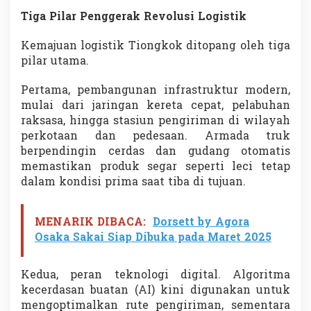
l
Tiga Pilar Penggerak Revolusi Logistik
u
s
Kemajuan logistik Tiongkok ditopang oleh tiga
i
L
pilar utama.
o
g
Pertama, pembangunan infrastruktur modern,
i
mulai dari jaringan kereta cepat, pelabuhan
s
raksasa, hingga stasiun pengiriman di wilayah
t
i
perkotaan dan pedesaan. Armada truk
k
berpendingin cerdas dan gudang otomatis
C
memastikan produk segar seperti leci tetap
h
dalam kondisi prima saat tiba di tujuan.
i
n
a
MENARIK DIBACA:
Dorsett by Agora
Osaka Sakai Siap Dibuka pada Maret 2025
Kedua, peran teknologi digital. Algoritma
kecerdasan buatan (AI) kini digunakan untuk
mengoptimalkan rute pengiriman, sementara