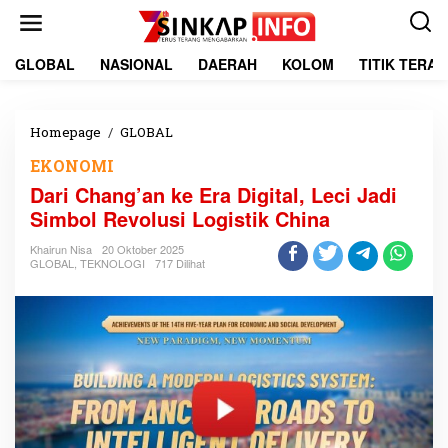
L
e
w
a
GLOBAL
NASIONAL
DAERAH
KOLOM
TITIK TERA
t
i
k
e
Homepage
/
GLOBAL
D
k
a
EKONOMI
o
r
n
i
Dari Chang’an ke Era Digital, Leci Jadi
t
C
Simbol Revolusi Logistik China
e
h
n
a
Khairun Nisa
20 Oktober 2025
n
GLOBAL
,
TEKNOLOGI
717 Dilihat
g
’
a
n
k
e
E
r
a
D