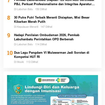
7
PBJ, Perkuat Profesionalisme dan Integritas Aparatur
Pemerintah
Di Labuhan Batu
150 Dilihat
8
30 Putra Putri Terbaik Meranti Disiapkan, Misi Besar
Kibarkan Merah Putih
Di Kepulauan Meranti
147 Dilihat
9
Hadapi Penilaian Ombudsman 2026, Pemkab
Labuhanbatu Perintahkan OPD Berbenah
Di Labuhan Batu
114 Dilihat
10
Dua Lagu Pangdam VI Mulawarman Jadi Sorotan di
Kompetisi HUT RI
Di Musik
113 Dilihat