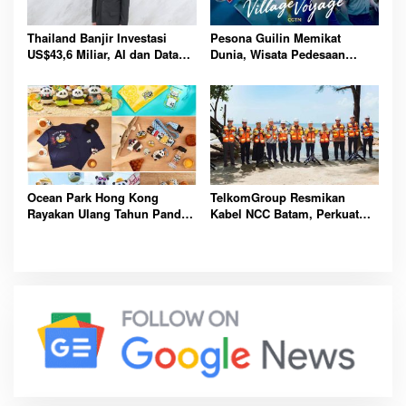
Thailand Banjir Investasi
Pesona Guilin Memikat
US$43,6 Miliar, AI dan Data
Dunia, Wisata Pedesaan
Center Jadi Penggerak
Hadirkan Pengalaman Budaya
Ekonomi Baru Nasional
dan Alam Tak Terlupakan
Bersama
Ocean Park Hong Kong
TelkomGroup Resmikan
Rayakan Ulang Tahun Panda,
Kabel NCC Batam, Perkuat
Pengunjung Berpeluang
Gerbang Digital Indonesia
Bawa Pulang Mobil Listrik
Menuju Pasar Global Lebih
Mewah
Kompetitif