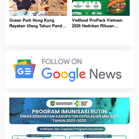
Ocean Park Hong Kong
Vietfood ProPack Vietnam
Rayakan Ulang Tahun Panda,
2026 Hadirkan Ribuan
Pengunjung Berpeluang
Perusahaan Global, Perkuat
Bawa Pulang Mobil Listrik
Masa Depan Industri F&B
Mewah
Berkelanjutan