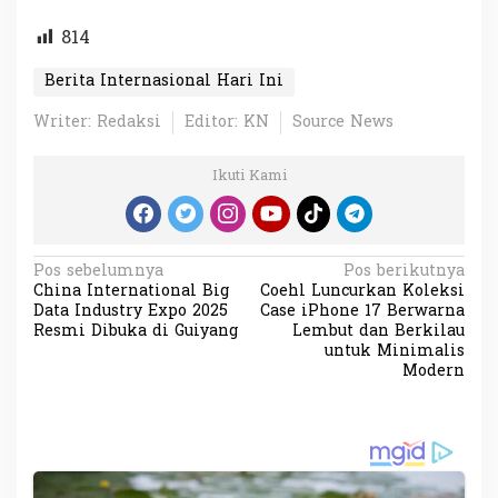
814
Berita Internasional Hari Ini
Writer: Redaksi
Editor: KN
Source News
Ikuti Kami
N
Pos sebelumnya
Pos berikutnya
China International Big
Coehl Luncurkan Koleksi
a
Data Industry Expo 2025
Case iPhone 17 Berwarna
v
Resmi Dibuka di Guiyang
Lembut dan Berkilau
untuk Minimalis
i
Modern
g
a
s
i