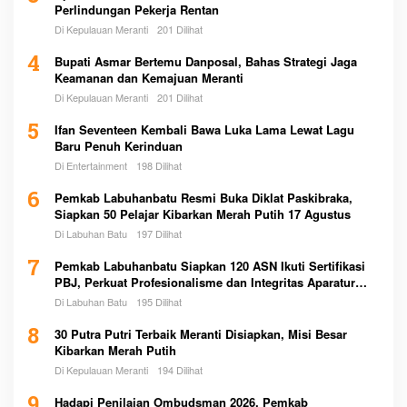
Perlindungan Pekerja Rentan
Di Kepulauan Meranti
201 Dilihat
4
Bupati Asmar Bertemu Danposal, Bahas Strategi Jaga
Keamanan dan Kemajuan Meranti
Di Kepulauan Meranti
201 Dilihat
5
Ifan Seventeen Kembali Bawa Luka Lama Lewat Lagu
Baru Penuh Kerinduan
Di Entertainment
198 Dilihat
6
Pemkab Labuhanbatu Resmi Buka Diklat Paskibraka,
Siapkan 50 Pelajar Kibarkan Merah Putih 17 Agustus
Di Labuhan Batu
197 Dilihat
7
Pemkab Labuhanbatu Siapkan 120 ASN Ikuti Sertifikasi
PBJ, Perkuat Profesionalisme dan Integritas Aparatur
Pemerintah
Di Labuhan Batu
195 Dilihat
8
30 Putra Putri Terbaik Meranti Disiapkan, Misi Besar
Kibarkan Merah Putih
Di Kepulauan Meranti
194 Dilihat
9
Hadapi Penilaian Ombudsman 2026, Pemkab