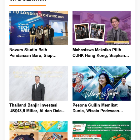
Novum Studio Raih
Mahasiswa Meksiko Pilih
Pendanaan Baru, Siap
CUHK Hong Kong, Siapkan
Guncang Dunia Bisnis Lewat
Karier Media Global Lewat
Platform AI Ahoy Project
Beasiswa Internasional
Global
Bergengsi
Thailand Banjir Investasi
Pesona Guilin Memikat
US$43,6 Miliar, AI dan Data
Dunia, Wisata Pedesaan
Center Jadi Penggerak
Hadirkan Pengalaman Budaya
Ekonomi Baru Nasional
dan Alam Tak Terlupakan
Bersama