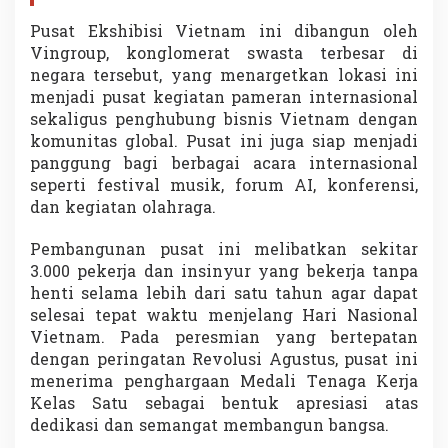
r
Pusat Ekshibisi Vietnam ini dibangun oleh
A
s
Vingroup, konglomerat swasta terbesar di
i
negara tersebut, yang menargetkan lokasi ini
a
menjadi pusat kegiatan pameran internasional
T
sekaligus penghubung bisnis Vietnam dengan
e
n
komunitas global. Pusat ini juga siap menjadi
g
panggung bagi berbagai acara internasional
g
seperti festival musik, forum AI, konferensi,
a
dan kegiatan olahraga.
r
a
Pembangunan pusat ini melibatkan sekitar
3.000 pekerja dan insinyur yang bekerja tanpa
henti selama lebih dari satu tahun agar dapat
selesai tepat waktu menjelang Hari Nasional
Vietnam. Pada peresmian yang bertepatan
dengan peringatan Revolusi Agustus, pusat ini
menerima penghargaan Medali Tenaga Kerja
Kelas Satu sebagai bentuk apresiasi atas
dedikasi dan semangat membangun bangsa.