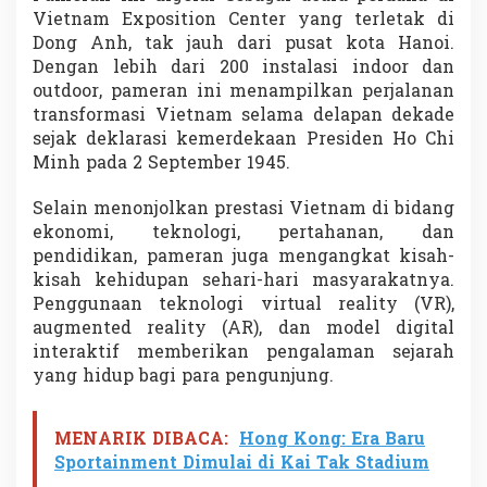
a
Vietnam Exposition Center yang terletak di
n
Dong Anh, tak jauh dari pusat kota Hanoi.
d
Dengan lebih dari 200 instalasi indoor dan
i
outdoor, pameran ini menampilkan perjalanan
P
u
transformasi Vietnam selama delapan dekade
s
sejak deklarasi kemerdekaan Presiden Ho Chi
a
Minh pada 2 September 1945.
t
E
Selain menonjolkan prestasi Vietnam di bidang
k
s
ekonomi, teknologi, pertahanan, dan
h
pendidikan, pameran juga mengangkat kisah-
i
kisah kehidupan sehari-hari masyarakatnya.
b
Penggunaan teknologi virtual reality (VR),
i
s
augmented reality (AR), dan model digital
i
interaktif memberikan pengalaman sejarah
T
yang hidup bagi para pengunjung.
e
r
b
MENARIK DIBACA:
Hong Kong: Era Baru
e
Sportainment Dimulai di Kai Tak Stadium
s
a