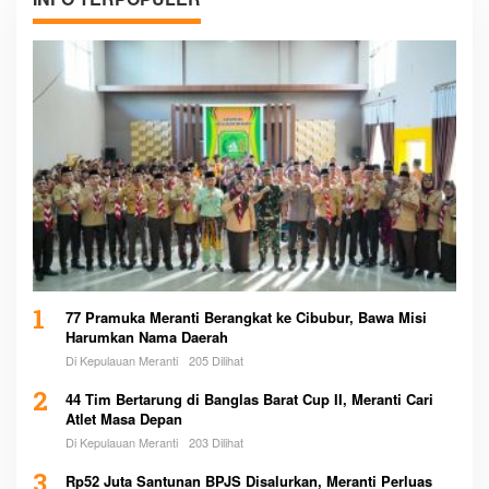
1
77 Pramuka Meranti Berangkat ke Cibubur, Bawa Misi
Harumkan Nama Daerah
Di Kepulauan Meranti
205 Dilihat
2
44 Tim Bertarung di Banglas Barat Cup II, Meranti Cari
Atlet Masa Depan
Di Kepulauan Meranti
203 Dilihat
3
Rp52 Juta Santunan BPJS Disalurkan, Meranti Perluas