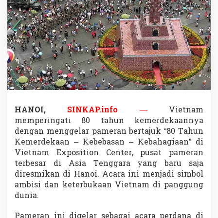
h
u
n
K
e
m
e
r
d
e
k
a
HANOI,
SINKAP.info
—
Vietnam
a
n
memperingati 80 tahun kemerdekaannya
d
dengan menggelar pameran bertajuk “80 Tahun
e
Kemerdekaan – Kebebasan – Kebahagiaan” di
n
Vietnam Exposition Center, pusat pameran
g
a
terbesar di Asia Tenggara yang baru saja
n
diresmikan di Hanoi. Acara ini menjadi simbol
P
ambisi dan keterbukaan Vietnam di panggung
a
dunia.
m
e
r
Pameran ini digelar sebagai acara perdana di