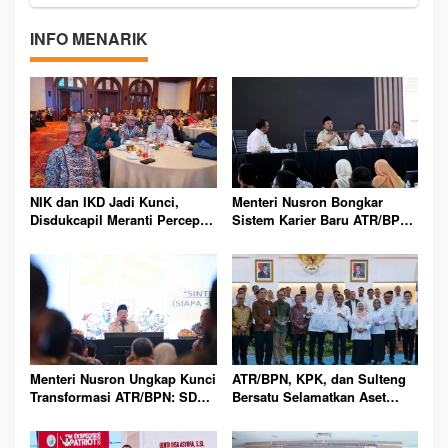
INFO MENARIK
NIK dan IKD Jadi Kunci,
Menteri Nusron Bongkar
Disdukcapil Meranti Percepat
Sistem Karier Baru ATR/BPN,
Revolusi Layanan Digital
Pegawai Wajib Lewati
Tahapan
Menteri Nusron Ungkap Kunci
ATR/BPN, KPK, dan Sulteng
Transformasi ATR/BPN: SDM
Bersatu Selamatkan Aset
Harus Layani dengan Hati
Daerah Bernilai Besar