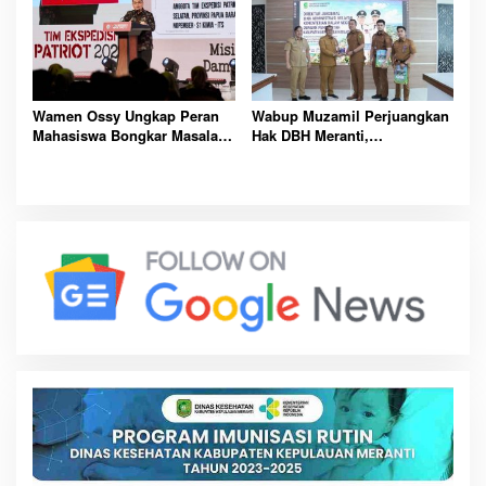
Wamen Ossy Ungkap Peran
Wabup Muzamil Perjuangkan
Mahasiswa Bongkar Masalah
Hak DBH Meranti,
Tanah Kawasan Transmigrasi
Kemendagri Buka Peluang
Penegasan Batas Wilayah
Laut Resmi