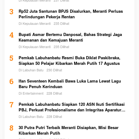
Di Kepulauan Meranti
237 Dilihat
3
Rp52 Juta Santunan BPJS Disalurkan, Meranti Perluas
Perlindungan Pekerja Rentan
Di Kepulauan Meranti
235 Dilihat
4
Bupati Asmar Bertemu Danposal, Bahas Strategi Jaga
Keamanan dan Kemajuan Meranti
Di Kepulauan Meranti
235 Dilihat
5
Pemkab Labuhanbatu Resmi Buka Diklat Paskibraka,
Siapkan 50 Pelajar Kibarkan Merah Putih 17 Agustus
Di Labuhan Batu
230 Dilihat
6
Ifan Seventeen Kembali Bawa Luka Lama Lewat Lagu
Baru Penuh Kerinduan
Di Entertainment
228 Dilihat
7
Pemkab Labuhanbatu Siapkan 120 ASN Ikuti Sertifikasi
PBJ, Perkuat Profesionalisme dan Integritas Aparatur
Pemerintah
Di Labuhan Batu
228 Dilihat
8
30 Putra Putri Terbaik Meranti Disiapkan, Misi Besar
Kibarkan Merah Putih