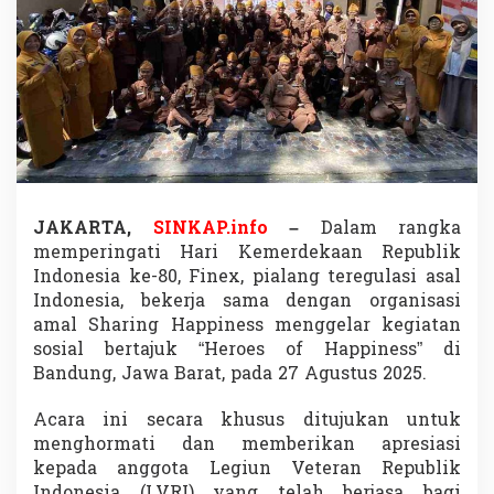
k
V
e
t
e
r
a
n
I
n
d
JAKARTA,
SINKAP.info
–
Dalam rangka
o
memperingati Hari Kemerdekaan Republik
n
e
Indonesia ke-80, Finex, pialang teregulasi asal
s
Indonesia, bekerja sama dengan organisasi
i
amal Sharing Happiness menggelar kegiatan
a
sosial bertajuk “Heroes of Happiness” di
d
i
Bandung, Jawa Barat, pada 27 Agustus 2025.
B
a
Acara ini secara khusus ditujukan untuk
n
menghormati dan memberikan apresiasi
d
kepada anggota Legiun Veteran Republik
u
n
Indonesia (LVRI) yang telah berjasa bagi