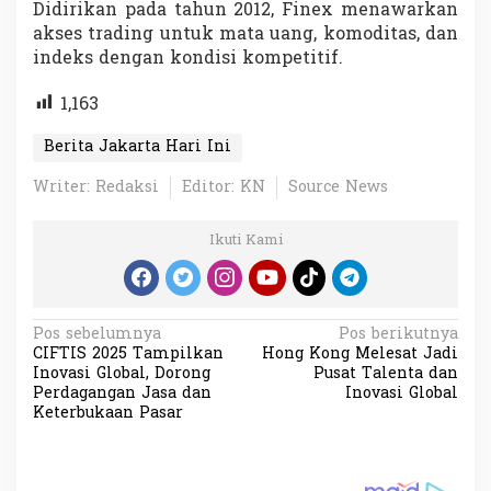
Didirikan pada tahun 2012, Finex menawarkan
akses trading untuk mata uang, komoditas, dan
indeks dengan kondisi kompetitif.
1,163
Berita Jakarta Hari Ini
Writer: Redaksi
Editor: KN
Source News
Ikuti Kami
N
Pos sebelumnya
Pos berikutnya
CIFTIS 2025 Tampilkan
Hong Kong Melesat Jadi
a
Inovasi Global, Dorong
Pusat Talenta dan
v
Perdagangan Jasa dan
Inovasi Global
Keterbukaan Pasar
i
g