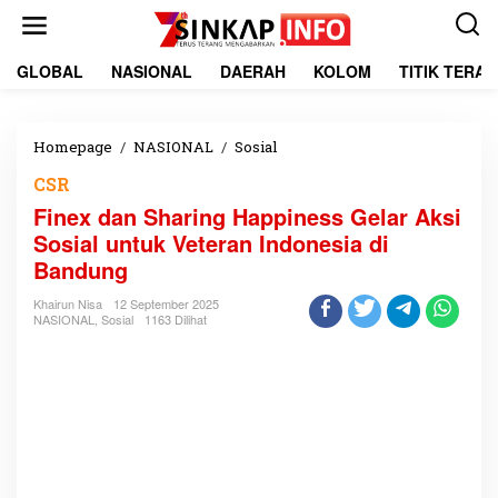
L
e
w
a
GLOBAL
NASIONAL
DAERAH
KOLOM
TITIK TERA
t
i
k
e
Homepage
/
NASIONAL
/
Sosial
F
k
i
CSR
o
n
n
e
Finex dan Sharing Happiness Gelar Aksi
t
x
Sosial untuk Veteran Indonesia di
e
d
Bandung
n
a
n
Khairun Nisa
12 September 2025
S
NASIONAL
,
Sosial
1163 Dilihat
h
a
r
i
n
g
H
a
p