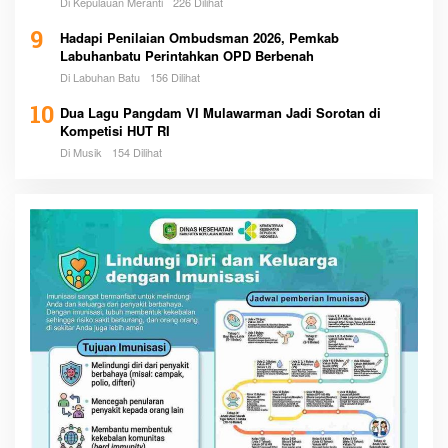
Di Kepulauan Meranti
226 Dilihat
9
Hadapi Penilaian Ombudsman 2026, Pemkab
Labuhanbatu Perintahkan OPD Berbenah
Di Labuhan Batu
156 Dilihat
10
Dua Lagu Pangdam VI Mulawarman Jadi Sorotan di
Kompetisi HUT RI
Di Musik
154 Dilihat