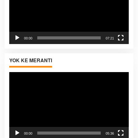
00:00
07:21
YOK KE MERANTI
Pemutar
Video
00:00
05:36