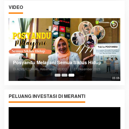
VIDEO
Posyandu Melayani Semua Siklus Hidup
Di ADVERTORIAL, Kesehatan, VIDEO
|
27 Desember 2023
05:08
PELUANG INVESTASI DI MERANTI
Pemutar
Video