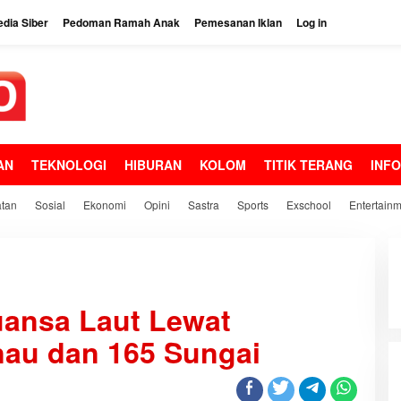
dia Siber
Pedoman Ramah Anak
Pemesanan Iklan
Log in
AN
TEKNOLOGI
HIBURAN
KOLOM
TITIK TERANG
INF
tan
Sosial
Ekonomi
Opini
Sastra
Sports
Exschool
Entertain
ansa Laut Lewat
nau dan 165 Sungai