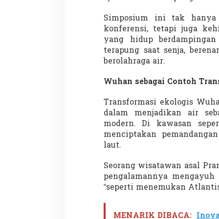
Simposium ini tak hanya
konferensi, tetapi juga ke
yang hidup berdampingan 
Demonstrasi Gen-Z Guncang
Menteri Nusron: 
terapung saat senja, beren
Nepal, PM Mundur Mendadak
Cegah Konflik da
Setelah Gedung Parlemen Dibakar
Penataan Ruang
berolahraga air.
Di GLOBAL, SOROTAN
|
12 September 2025
Di NASIONAL, SOROTAN
Wuhan sebagai Contoh Trans
Transformasi ekologis Wu
dalam menjadikan air seb
modern. Di kawasan seper
menciptakan pemandangan
laut.
Seorang wisatawan asal Pra
pengalamannya mengayuh k
“seperti menemukan Atlantis
MENARIK DIBACA:
Inova