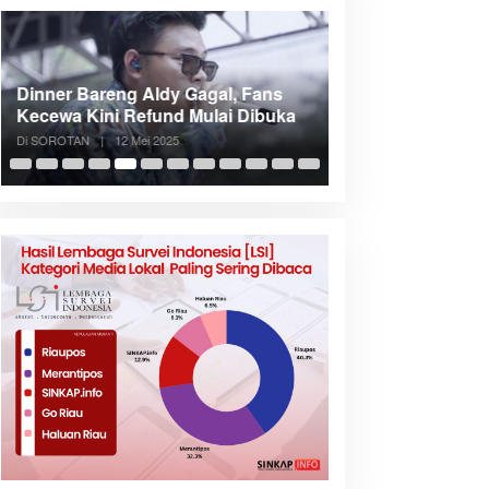
Dinner Bareng Aldy Gagal, Fans
Meranti Incar Kon
Kecewa Kini Refund Mulai Dibuka
Kepri, Bupati A
Di SOROTAN
|
12 Mei 2025
Di SOROTAN
|
6 Mei 2