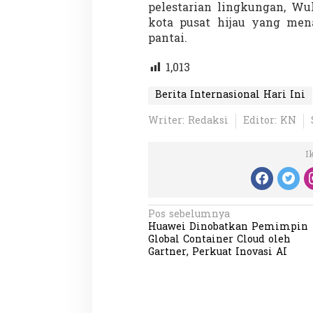
pelestarian lingkungan, Wu
kota pusat hijau yang men
pantai.
1,013
Berita Internasional Hari Ini
Writer: Redaksi
Editor: KN
I
N
Pos sebelumnya
Huawei Dinobatkan Pemimpin
a
Global Container Cloud oleh
v
Gartner, Perkuat Inovasi AI
i
g