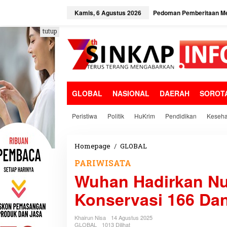
L
e
Kamis, 6 Agustus 2026
Pedoman Pemberitaan Me
w
a
tutup
t
i
k
e
k
o
GLOBAL
NASIONAL
DAERAH
SOROT
n
t
e
Peristiwa
Politik
HuKrim
Pendidikan
Keseha
n
Homepage
/
GLOBAL
W
u
PARIWISATA
h
Wuhan Hadirkan Nu
a
n
Konservasi 166 Da
H
a
d
Khairun Nisa
14 Agustus 2025
i
GLOBAL
1013 Dilihat