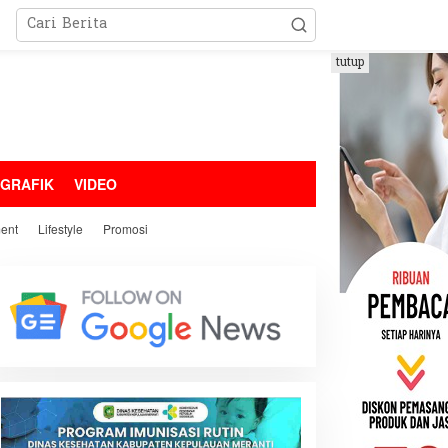
tutup
OGRAFIK
VIDEO
ment
Lifestyle
Promosi