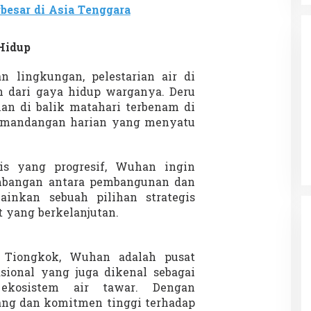
esar di Asia Tenggara
Hidup
an lingkungan, pelestarian air di
 dari gaya hidup warganya. Deru
nan di balik matahari terbenam di
da dalam
Eksplore Meranti – Yok ke Meranti
pemandangan harian yang menyatu
a Internasional
Di Budaya, NASIONAL, VIDEO, Wisata
|
13 Januari
ng
Januari 2024
2024
is yang progresif, Wuhan ingin
bangan antara pembangunan dan
ainkan sebuah pilihan strategis
 yang berkelanjutan.
h Tiongkok, Wuhan adalah pusat
asional yang juga dikenal sebagai
ekosistem air tawar. Dengan
ang dan komitmen tinggi terhadap