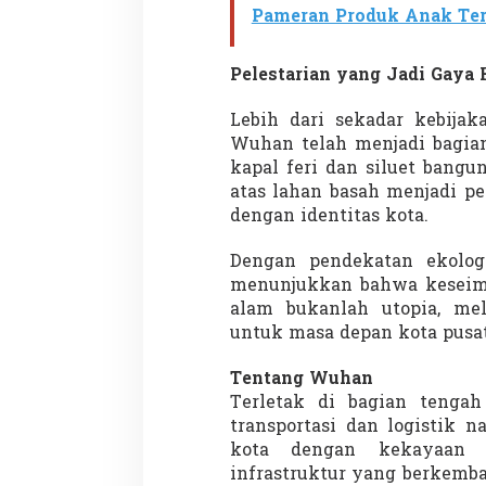
Pameran Produk Anak Terb
Pelestarian yang Jadi Gaya 
Lebih dari sekadar kebijak
Wuhan telah menjadi bagian
kapal feri dan siluet bangu
Partisipasi Pemu
atas lahan basah menjadi 
Pelayanan Sukarel
Diadakan di Nanji
dengan identitas kota.
Di GLOBAL, VIDEO
|
18 
Dengan pendekatan ekolog
menunjukkan bahwa keseim
alam bukanlah utopia, mel
untuk masa depan kota pusat
Tentang Wuhan
Terletak di bagian tenga
transportasi dan logistik n
kota dengan kekayaan 
infrastruktur yang berkemb