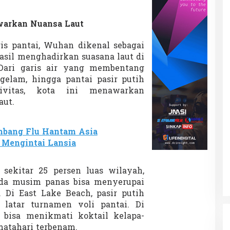
warkan Nuansa Laut
ris pantai, Wuhan dikenal sebagai
hasil menghadirkan suasana laut di
Dari garis air yang membentang
gelam, hingga pantai pasir putih
ivitas, kota ini menawarkan
aut.
mbang Flu Hantam Asia
r Mengintai Lansia
sekitar 25 persen luas wilayah,
a musim panas bisa menyerupai
. Di East Lake Beach, pasir putih
latar turnamen voli pantai. Di
 bisa menikmati koktail kelapa-
matahari terbenam.