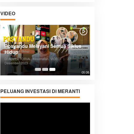
VIDEO
Posyandu Melayani Semua Siklus
Hidup
Di ADVERTORIAL, Kesehatan, VIDEO
|
27
Desember 2023
05:08
PELUANG INVESTASI DI MERANTI
Pemutar
Video