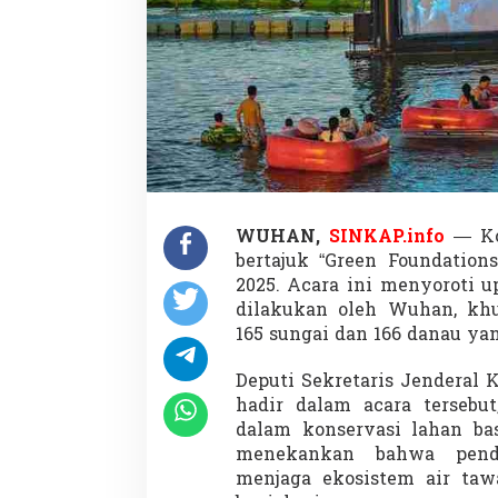
v
a
s
i
1
6
6
D
a
n
a
u
WUHAN,
SINKAP.info
— Ko
d
bertajuk “Green Foundation
a
2025. Acara ini menyoroti 
n
1
dilakukan oleh Wuhan, khu
6
165 sungai dan 166 danau yan
5
S
Deputi Sekretaris Jenderal 
u
hadir dalam acara tersebu
n
g
dalam konservasi lahan bas
a
menekankan bahwa pende
i
menjaga ekosistem air ta