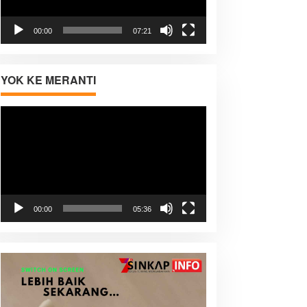
00:00
07:21
YOK KE MERANTI
Pemutar
Video
00:00
05:36