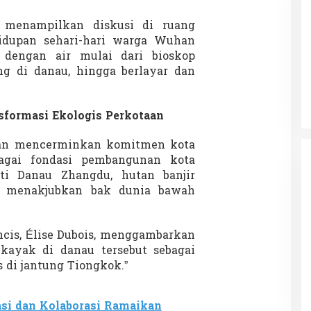
 menampilkan diskusi di ruang
hidupan sehari-hari warga Wuhan
dengan air mulai dari bioskop
Patok Batas Tanah
Rekognisi Sejarah Kerajaan Siak
ang di danau, hingga berlayar dan
n Dukung
dan Harapan Daerah Istimewa Riau
|
8 Agustus 2025
Di KOLOM, Opini, SOROTAN
|
16 Juni 2025
formasi Ekologis Perkotaan
han mencerminkan komitmen kota
agai fondasi pembangunan kota
ti Danau Zhangdu, hutan banjir
 menakjubkan bak dunia bawah
ncis, Élise Dubois, menggambarkan
ayak di danau tersebut sebagai
 di jantung Tiongkok.”
si dan Kolaborasi Ramaikan