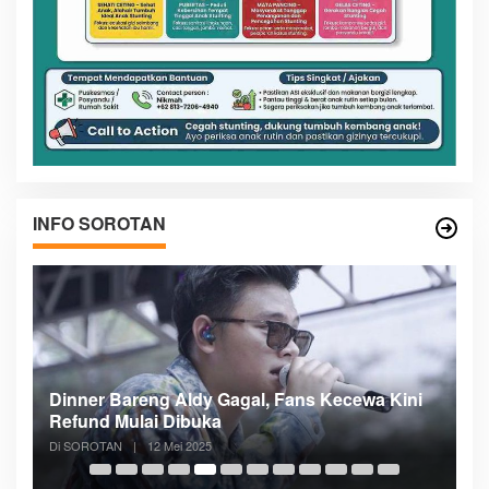
INFO SOROTAN
n
Dinner Bareng Aldy Gagal, Fans Kecewa Kini
Me
Refund Mulai Dibuka
B
Di SOROTAN
|
12 Mei 2025
Di