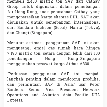
membeli 2.400 metrik ton SAF dari Cathay
i
Group untuk digunakan dalam penerbangan
k
U
Air Hong Kong, anak perusahaan Cathay, yang
d
mengoperasikan kargo ekspres DHL. SAF akan
a
digunakan untuk penerbangan internasional
r
dari Bandara Incheon (Seoul), Narita (Tokyo),
a
dan Changi (Singapura).
R
a
m
Menurut estimasi, penggunaan SAF ini akan
a
mengurangi emisi gas rumah kaca hingga
h
7.190 metrik ton, setara dengan lebih dari 100
L
penerbangan Hong Kong–Singapura
i
n
menggunakan pesawat kargo Airbus A330.
g
k
“
Perluasan penggunaan SAF ini menjadi
u
langkah penting dalam mendorong produksi
n
dan permintaan SAF di Asia,” ujar Peter
g
a
Bardens, Senior Vice President Network
n
Operations and Aviation Asia Pacific DHL
A
Express.
s
i