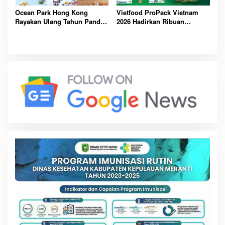
Ocean Park Hong Kong
Vietfood ProPack Vietnam
Rayakan Ulang Tahun Panda,
2026 Hadirkan Ribuan
Pengunjung Berpeluang
Perusahaan Global, Perkuat
Bawa Pulang Mobil Listrik
Masa Depan Industri F&B
Mewah
Berkelanjutan