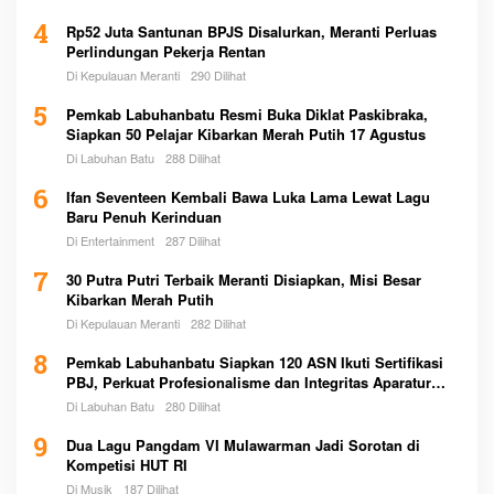
4
Rp52 Juta Santunan BPJS Disalurkan, Meranti Perluas
Perlindungan Pekerja Rentan
Di Kepulauan Meranti
290 Dilihat
5
Pemkab Labuhanbatu Resmi Buka Diklat Paskibraka,
Siapkan 50 Pelajar Kibarkan Merah Putih 17 Agustus
Di Labuhan Batu
288 Dilihat
6
Ifan Seventeen Kembali Bawa Luka Lama Lewat Lagu
Baru Penuh Kerinduan
Di Entertainment
287 Dilihat
7
30 Putra Putri Terbaik Meranti Disiapkan, Misi Besar
Kibarkan Merah Putih
Di Kepulauan Meranti
282 Dilihat
8
Pemkab Labuhanbatu Siapkan 120 ASN Ikuti Sertifikasi
PBJ, Perkuat Profesionalisme dan Integritas Aparatur
Pemerintah
Di Labuhan Batu
280 Dilihat
9
Dua Lagu Pangdam VI Mulawarman Jadi Sorotan di
Kompetisi HUT RI
Di Musik
187 Dilihat