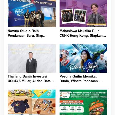
Novum Studio Raih
Mahasiswa Meksiko Pilih
Pendanaan Baru, Siap
CUHK Hong Kong, Siapkan
Guncang Dunia Bisnis Lewat
Karier Media Global Lewat
Platform AI Ahoy Project
Beasiswa Internasional
Global
Bergengsi
Thailand Banjir Investasi
Pesona Guilin Memikat
US$43,6 Miliar, AI dan Data
Dunia, Wisata Pedesaan
Center Jadi Penggerak
Hadirkan Pengalaman Budaya
Ekonomi Baru Nasional
dan Alam Tak Terlupakan
Bersama