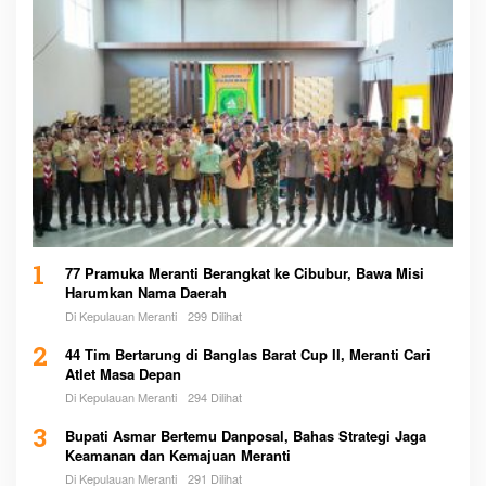
1
77 Pramuka Meranti Berangkat ke Cibubur, Bawa Misi
Harumkan Nama Daerah
Di Kepulauan Meranti
299 Dilihat
2
44 Tim Bertarung di Banglas Barat Cup II, Meranti Cari
Atlet Masa Depan
Di Kepulauan Meranti
294 Dilihat
3
Bupati Asmar Bertemu Danposal, Bahas Strategi Jaga
Keamanan dan Kemajuan Meranti
Di Kepulauan Meranti
291 Dilihat