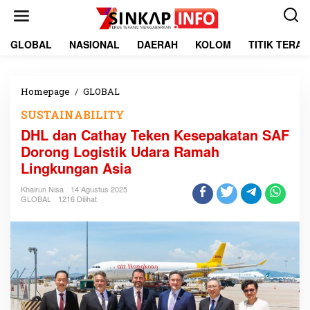
L
e
w
a
GLOBAL
NASIONAL
DAERAH
KOLOM
TITIK TERA
t
i
k
e
Homepage
/
GLOBAL
D
k
H
SUSTAINABILITY
o
L
n
d
DHL dan Cathay Teken Kesepakatan SAF
t
a
Dorong Logistik Udara Ramah
e
n
Lingkungan Asia
n
C
a
Khairun Nisa
14 Agustus 2025
t
GLOBAL
1216 Dilihat
h
a
y
T
e
k
e
n
K