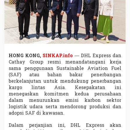
e
s
e
p
a
k
a
t
a
n
S
HONG KONG,
SINKAP.info
— DHL Express dan
A
Cathay Group resmi menandatangani kerja
F
sama penggunaan Sustainable Aviation Fuel
D
(SAF) atau bahan bakar penerbangan
o
berkelanjutan untuk mendukung penerbangan
r
o
kargo lintas Asia. Kesepakatan ini
n
menegaskan komitmen kedua perusahaan
g
dalam menurunkan emisi karbon sektor
L
logistik udara serta mendorong produksi dan
o
g
adopsi SAF di kawasan.
i
s
Dalam perjanjian ini, DHL Express akan
t