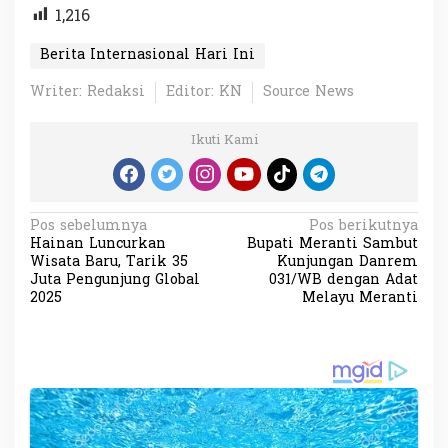
1,216
Berita Internasional Hari Ini
Writer: Redaksi
Editor: KN
Source News
Ikuti Kami
N
Pos sebelumnya
Pos berikutnya
Hainan Luncurkan
Bupati Meranti Sambut
a
Wisata Baru, Tarik 35
Kunjungan Danrem
v
Juta Pengunjung Global
031/WB dengan Adat
2025
Melayu Meranti
i
g
a
s
i