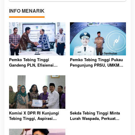
INFO MENARIK
Pemko Tebing Tinggi
Pemko Tebing Tinggi Pukau
Gandeng PLN, Efisiensi
Pengunjung PRSU, UMKM
Listrik Berpotensi Hemat
dan Budaya Lokal Jadi
Rp261 Juta Setiap Bulan
Sorotan Utama
Komisi X DPR RI Kunjungi
Sekda Tebing Tinggi Minta
Tebing Tinggi, Aspirasi
Lurah Waspada, Perkuat
Pendidikan dan Literasi Jadi
Deteksi Dini Perdagangan
Sorotan Utama Nasional
Orang Sejak Sekarang