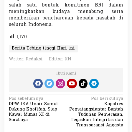
salah satu bentuk komitmen BRI dalam
meningkatkan budaya menabung serta
memberikan penghargaan kepada nasabah di
seluruh Indonesia.
1,170
Berita Tebing tinggi Hari ini
Writer: Redaksi
Editor: KN
Ikuti Kami
N
Pos sebelumnya
Pos berikutnya
DPW IKA Unair Sumut
Kapolres
a
Dukung Khofifah, Siap
Pematangsiantar Bantah
v
Kawal Munas XI di
Tuduhan Pemerasan,
Surabaya
Tegaskan Integritas dan
i
Transparansi Anggota