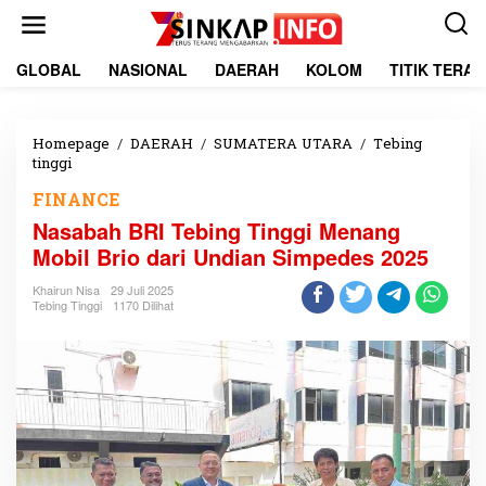
L
e
w
a
GLOBAL
NASIONAL
DAERAH
KOLOM
TITIK TERA
t
i
k
e
Homepage
/
DAERAH
/
SUMATERA UTARA
/
Tebing
k
tinggi
N
o
a
FINANCE
n
s
t
a
Nasabah BRI Tebing Tinggi Menang
e
b
Mobil Brio dari Undian Simpedes 2025
n
a
h
Khairun Nisa
29 Juli 2025
B
Tebing Tinggi
1170 Dilihat
R
I
T
e
b
i
n
g
T