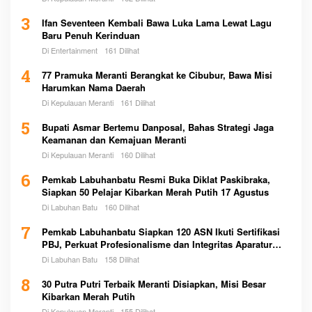
3
Ifan Seventeen Kembali Bawa Luka Lama Lewat Lagu
Baru Penuh Kerinduan
Di Entertainment
161 Dilihat
4
77 Pramuka Meranti Berangkat ke Cibubur, Bawa Misi
Harumkan Nama Daerah
Di Kepulauan Meranti
161 Dilihat
5
Bupati Asmar Bertemu Danposal, Bahas Strategi Jaga
Keamanan dan Kemajuan Meranti
Di Kepulauan Meranti
160 Dilihat
6
Pemkab Labuhanbatu Resmi Buka Diklat Paskibraka,
Siapkan 50 Pelajar Kibarkan Merah Putih 17 Agustus
Di Labuhan Batu
160 Dilihat
7
Pemkab Labuhanbatu Siapkan 120 ASN Ikuti Sertifikasi
PBJ, Perkuat Profesionalisme dan Integritas Aparatur
Pemerintah
Di Labuhan Batu
158 Dilihat
8
30 Putra Putri Terbaik Meranti Disiapkan, Misi Besar
Kibarkan Merah Putih
Di Kepulauan Meranti
155 Dilihat