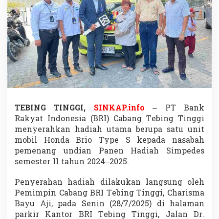
i
n
g
g
i
M
e
n
a
n
g
M
TEBING TINGGI,
SINKAP.info
– PT Bank
o
Rakyat Indonesia (BRI) Cabang Tebing Tinggi
b
i
menyerahkan hadiah utama berupa satu unit
l
mobil Honda Brio Type S kepada nasabah
B
pemenang undian Panen Hadiah Simpedes
r
semester II tahun 2024–2025.
i
o
d
Penyerahan hadiah dilakukan langsung oleh
a
Pemimpin Cabang BRI Tebing Tinggi, Charisma
r
Bayu Aji, pada Senin (28/7/2025) di halaman
i
parkir Kantor BRI Tebing Tinggi, Jalan Dr.
U