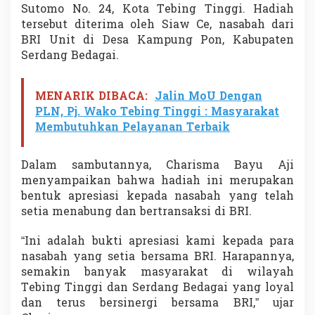
Sutomo No. 24, Kota Tebing Tinggi. Hadiah
n
d
tersebut diterima oleh Siaw Ce, nasabah dari
i
BRI Unit di Desa Kampung Pon, Kabupaten
a
Serdang Bedagai.
n
S
i
MENARIK DIBACA:
Jalin MoU Dengan
m
p
PLN, Pj. Wako Tebing Tinggi : Masyarakat
e
Membutuhkan Pelayanan Terbaik
d
e
s
Dalam sambutannya, Charisma Bayu Aji
2
menyampaikan bahwa hadiah ini merupakan
0
bentuk apresiasi kepada nasabah yang telah
2
setia menabung dan bertransaksi di BRI.
5
“Ini adalah bukti apresiasi kami kepada para
nasabah yang setia bersama BRI. Harapannya,
semakin banyak masyarakat di wilayah
Tebing Tinggi dan Serdang Bedagai yang loyal
dan terus bersinergi bersama BRI,” ujar