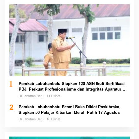
1
Pemkab Labuhanbatu Siapkan 120 ASN Ikuti Sertifikasi
PBJ, Perkuat Profesionalisme dan Integritas Aparatur
Pemerintah
Di Labuhan Batu
11 Dilihat
2
Pemkab Labuhanbatu Resmi Buka Diklat Paskibraka,
Siapkan 50 Pelajar Kibarkan Merah Putih 17 Agustus
Di Labuhan Batu
10 Dilihat