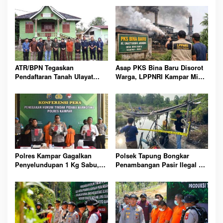
ATR/BPN Tegaskan
Asap PKS Bina Baru Disorot
Pendaftaran Tanah Ulayat
Warga, LPPNRI Kampar Minta
Lindungi Hak Adat, Bukan
Pemerintah Segera Turun
Jadikan Milik Negara Lagi
Tangan
Polres Kampar Gagalkan
Polsek Tapung Bongkar
Penyelundupan 1 Kg Sabu,
Penambangan Pasir Ilegal di
Dua Residivis Diamankan
Desa Karya Indah Kampar