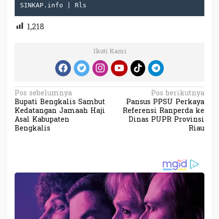
SINKAP.info | Rls
1,218
Ikuti Kami
N
Pos sebelumnya
Pos berikutnya
Bupati Bengkalis Sambut
Pansus PPSU Perkaya
a
Kedatangan Jamaah Haji
Referensi Ranperda ke
v
Asal Kabupaten
Dinas PUPR Provinsi
Bengkalis
Riau
i
g
a
s
i
p