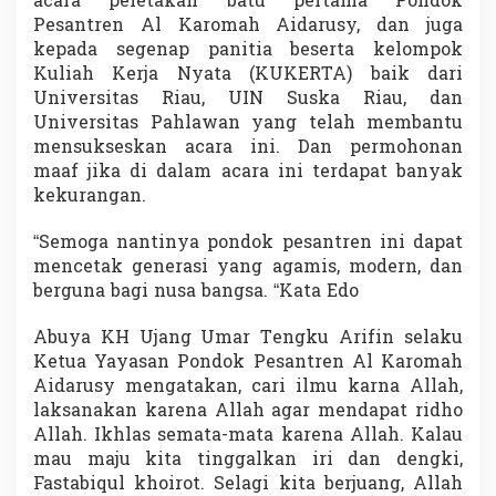
acara peletakan batu pertama Pondok
n
Pesantren Al Karomah Aidarusy, dan juga
g
kepada segenap panitia beserta kelompok
u
n
Kuliah Kerja Nyata (KUKERTA) baik dari
a
Universitas Riau, UIN Suska Riau, dan
n
Universitas Pahlawan yang telah membantu
P
mensukseskan acara ini. Dan permohonan
o
maaf jika di dalam acara ini terdapat banyak
n
d
kekurangan.
o
k
“Semoga nantinya pondok pesantren ini dapat
P
mencetak generasi yang agamis, modern, dan
e
berguna bagi nusa bangsa. “Kata Edo
s
a
n
Abuya KH Ujang Umar Tengku Arifin selaku
t
Ketua Yayasan Pondok Pesantren Al Karomah
r
Aidarusy mengatakan, cari ilmu karna Allah,
e
laksanakan karena Allah agar mendapat ridho
n
A
Allah. Ikhlas semata-mata karena Allah. Kalau
l
mau maju kita tinggalkan iri dan dengki,
K
Fastabiqul khoirot. Selagi kita berjuang, Allah
a