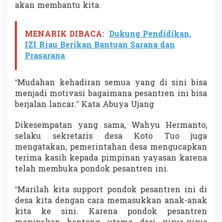
akan membantu kita.
r
o
m
a
MENARIK DIBACA:
Dukung Pendidikan,
h
IZI Riau Berikan Bantuan Sarana dan
A
Prasarana
i
d
a
“Mudahan kehadiran semua yang di sini bisa
r
menjadi motivasi bagaimana pesantren ini bisa
u
berjalan lancar.” Kata Abuya Ujang
s
y
Dikesempatan yang sama, Wahyu Hermanto,
selaku sekretaris desa Koto Tuo juga
mengatakan, pemerintahan desa mengucapkan
terima kasih kepada pimpinan yayasan karena
telah membuka pondok pesantren ini.
“Marilah kita support pondok pesantren ini di
desa kita dengan cara memasukkan anak-anak
kita ke sini. Karena pondok pesantren