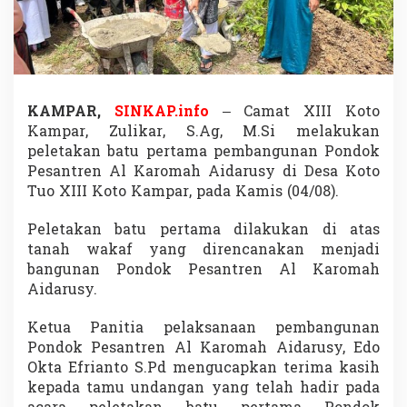
P
e
l
e
t
a
k
KAMPAR,
SINKAP.info
– Camat XIII Koto
a
Kampar, Zulikar, S.Ag, M.Si melakukan
n
peletakan batu pertama pembangunan Pondok
B
Pesantren Al Karomah Aidarusy di Desa Koto
a
t
Tuo XIII Koto Kampar, pada Kamis (04/08).
u
P
Peletakan batu pertama dilakukan di atas
e
tanah wakaf yang direncanakan menjadi
r
bangunan Pondok Pesantren Al Karomah
t
a
Aidarusy.
m
a
Ketua Panitia pelaksanaan pembangunan
P
Pondok Pesantren Al Karomah Aidarusy, Edo
e
Okta Efrianto S.Pd mengucapkan terima kasih
m
b
kepada tamu undangan yang telah hadir pada
a