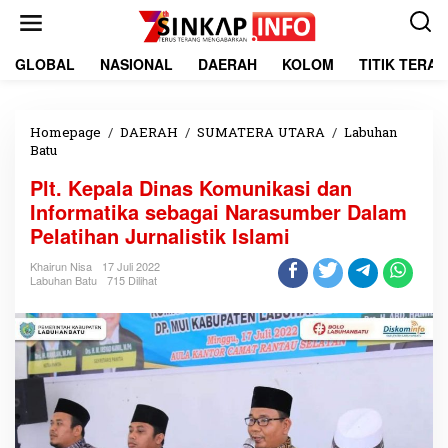
L
e
w
a
GLOBAL
NASIONAL
DAERAH
KOLOM
TITIK TERA
t
i
k
e
Homepage
/
DAERAH
/
SUMATERA UTARA
/
Labuhan
k
Batu
P
o
l
Plt. Kepala Dinas Komunikasi dan
n
t
t
.
Informatika sebagai Narasumber Dalam
e
K
Pelatihan Jurnalistik Islami
n
e
p
Khairun Nisa
17 Juli 2022
a
Labuhan Batu
715 Dilihat
l
a
D
i
n
a
s
K
o