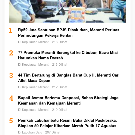
1
Rp52 Juta Santunan BPJS Disalurkan, Meranti Perluas
Perlindungan Pekerja Rentan
Di Kepulauan Meranti
213 Dilihat
2
77 Pramuka Meranti Berangkat ke Cibubur, Bawa Misi
Harumkan Nama Daerah
Di Kepulauan Meranti
213 Dilihat
3
44 Tim Bertarung di Banglas Barat Cup II, Meranti Cari
Atlet Masa Depan
Di Kepulauan Meranti
212 Dilihat
4
Bupati Asmar Bertemu Danposal, Bahas Strategi Jaga
Keamanan dan Kemajuan Meranti
Di Kepulauan Meranti
210 Dilihat
5
Pemkab Labuhanbatu Resmi Buka Diklat Paskibraka,
Siapkan 50 Pelajar Kibarkan Merah Putih 17 Agustus
Di Labuhan Batu
207 Dilihat