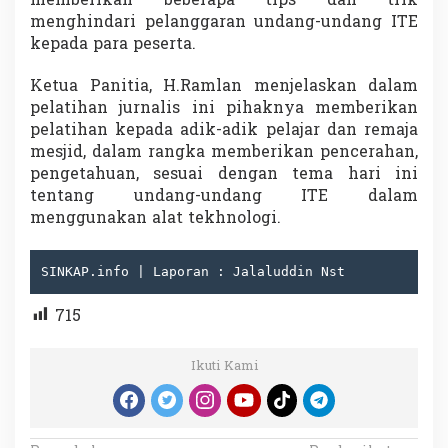
memberikan beberapa tips dan trik
h
menghindari pelanggaran undang-undang ITE
a
kepada para peserta.
n
J
Ketua Panitia, H.Ramlan menjelaskan dalam
u
r
pelatihan jurnalis ini pihaknya memberikan
n
pelatihan kepada adik-adik pelajar dan remaja
a
mesjid, dalam rangka memberikan pencerahan,
l
pengetahuan, sesuai dengan tema hari ini
i
s
tentang undang-undang ITE dalam
t
menggunakan alat tekhnologi.
i
k
I
SINKAP.info | Laporan : Jalaluddin Nst
s
l
715
a
m
i
Ikuti Kami