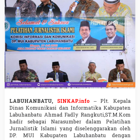
m
u
n
i
k
a
s
i
d
a
n
I
n
f
o
r
m
a
LABUHANBATU,
SINKAP.info
– Plt. Kepala
t
Dinas Komunikasi dan Informatika Kabupaten
i
Labuhanbatu Ahmad Fadly Rangkuti,ST.M.Kom
k
a
hadir sebagai Narasumber dalam Pelatihan
s
Jurnalistik Islami yang diselenggarakan oleh
e
DP. MUI Kabupaten Labuhanbatu dengan
b