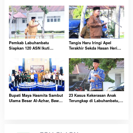
Labuhanbatu Perintahkan
Siapkan 50 Pelajar Kibarkan
OPD Berbenah
Merah Putih 17 Agustus
Pemkab Labuhanbatu
Tangis Haru Iringi Apel
Siapkan 120 ASN Ikuti
Terakhir Sekda Hasan Heri
Sertifikasi PBJ, Perkuat
Rambe Jelang Purna Bakti
Profesionalisme dan
Resmi
Integritas Aparatur
Pemerintah
Bupati Maya Hasmita Sambut
23 Kasus Kekerasan Anak
Ulama Besar Al-Azhar, Bawa
Terungkap di Labuhanbatu,
Berkah untuk Masyarakat
Pemkab Serukan
Labuhanbatu Hari Ini
Perlindungan Dimulai dari
Rumah