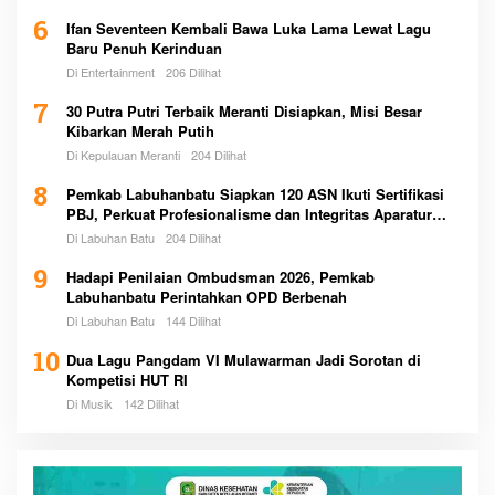
6
Ifan Seventeen Kembali Bawa Luka Lama Lewat Lagu
Baru Penuh Kerinduan
Di Entertainment
206 Dilihat
7
30 Putra Putri Terbaik Meranti Disiapkan, Misi Besar
Kibarkan Merah Putih
Di Kepulauan Meranti
204 Dilihat
8
Pemkab Labuhanbatu Siapkan 120 ASN Ikuti Sertifikasi
PBJ, Perkuat Profesionalisme dan Integritas Aparatur
Pemerintah
Di Labuhan Batu
204 Dilihat
9
Hadapi Penilaian Ombudsman 2026, Pemkab
Labuhanbatu Perintahkan OPD Berbenah
Di Labuhan Batu
144 Dilihat
10
Dua Lagu Pangdam VI Mulawarman Jadi Sorotan di
Kompetisi HUT RI
Di Musik
142 Dilihat