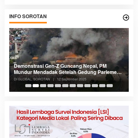
INFO SOROTAN
Demonstrasi Gen-Z Guncang Nepal, PM
M
Mundur Mendadak Setelah Gedung Parlemen
K
Dibakar
Di GLOBAL, SOROTAN
|
12 September 2025
Di