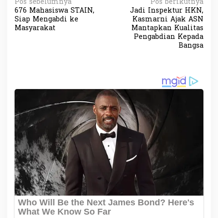
N
Pos sebelumnya
Pos berikutnya
676 Mahasiswa STAIN,
Jadi Inspektur HKN,
a
Siap Mengabdi ke
Kasmarni Ajak ASN
v
Masyarakat
Mantapkan Kualitas
Pengabdian Kepada
i
Bangsa
g
a
s
i
p
o
s