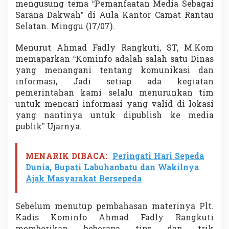
mengusung tema “Pemanfaatan Media Sebagai
a
Sarana Dakwah” di Aula Kantor Camat Rantau
g
a
Selatan. Minggu (17/07).
i
N
Menurut Ahmad Fadly Rangkuti, ST, M.Kom
a
memaparkan “Kominfo adalah salah satu Dinas
r
yang menangani tentang komunikasi dan
a
s
informasi, Jadi setiap ada kegiatan
u
pemerintahan kami selalu menurunkan tim
m
untuk mencari informasi yang valid di lokasi
b
yang nantinya untuk dipublish ke media
e
r
publik” Ujarnya.
D
a
l
MENARIK DIBACA:
Peringati Hari Sepeda
a
Dunia, Bupati Labuhanbatu dan Wakilnya
m
Ajak Masyarakat Bersepeda
P
e
l
Sebelum menutup pembahasan materinya Plt.
a
Kadis Kominfo Ahmad Fadly Rangkuti
t
i