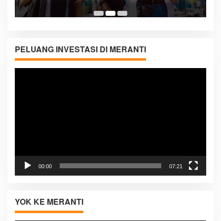
Di
PELUANG INVESTASI DI MERANTI
Pemutar
Video
00:00
07:21
YOK KE MERANTI