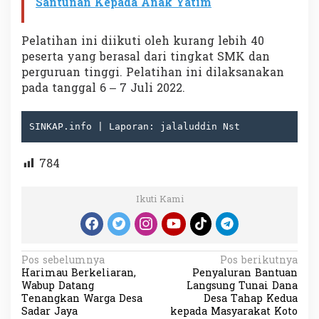
Santunan Kepada Anak Yatim
Pelatihan ini diikuti oleh kurang lebih 40
peserta yang berasal dari tingkat SMK dan
perguruan tinggi. Pelatihan ini dilaksanakan
pada tanggal 6 – 7 Juli 2022.
SINKAP.info | Laporan: jalaluddin Nst
784
Ikuti Kami
N
Pos sebelumnya
Pos berikutnya
Harimau Berkeliaran,
Penyaluran Bantuan
a
Wabup Datang
Langsung Tunai Dana
v
Tenangkan Warga Desa
Desa Tahap Kedua
Sadar Jaya
kepada Masyarakat Koto