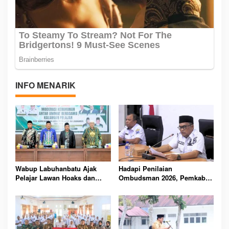
INFO MENARIK
Wabup Labuhanbatu Ajak
Hadapi Penilaian
Pelajar Lawan Hoaks dan
Ombudsman 2026, Pemkab
Intoleransi, Jaga Kerukunan
Labuhanbatu Perintahkan
di Era Digital
OPD Berbenah