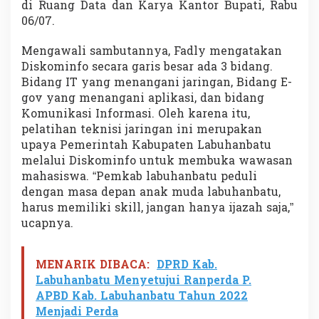
di Ruang Data dan Karya Kantor Bupati, Rabu
o
06/07.
A
d
a
Mengawali sambutannya, Fadly mengatakan
k
Diskominfo secara garis besar ada 3 bidang.
a
Bidang IT yang menangani jaringan, Bidang E-
n
gov yang menangani aplikasi, dan bidang
P
e
Komunikasi Informasi. Oleh karena itu,
l
pelatihan teknisi jaringan ini merupakan
a
upaya Pemerintah Kabupaten Labuhanbatu
t
melalui Diskominfo untuk membuka wawasan
i
h
mahasiswa. “Pemkab labuhanbatu peduli
a
dengan masa depan anak muda labuhanbatu,
n
harus memiliki skill, jangan hanya ijazah saja,”
T
ucapnya.
e
k
n
MENARIK DIBACA:
DPRD Kab.
i
s
Labuhanbatu Menyetujui Ranperda P.
i
APBD Kab. Labuhanbatu Tahun 2022
J
Menjadi Perda
a