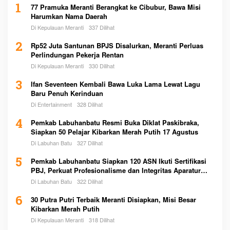
1
77 Pramuka Meranti Berangkat ke Cibubur, Bawa Misi
Harumkan Nama Daerah
Di Kepulauan Meranti
337 Dilihat
2
Rp52 Juta Santunan BPJS Disalurkan, Meranti Perluas
Perlindungan Pekerja Rentan
Di Kepulauan Meranti
330 Dilihat
3
Ifan Seventeen Kembali Bawa Luka Lama Lewat Lagu
Baru Penuh Kerinduan
Di Entertainment
328 Dilihat
4
Pemkab Labuhanbatu Resmi Buka Diklat Paskibraka,
Siapkan 50 Pelajar Kibarkan Merah Putih 17 Agustus
Di Labuhan Batu
327 Dilihat
5
Pemkab Labuhanbatu Siapkan 120 ASN Ikuti Sertifikasi
PBJ, Perkuat Profesionalisme dan Integritas Aparatur
Pemerintah
Di Labuhan Batu
322 Dilihat
6
30 Putra Putri Terbaik Meranti Disiapkan, Misi Besar
Kibarkan Merah Putih
Di Kepulauan Meranti
318 Dilihat