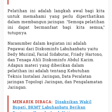
r
i
Pelatihan ini adalah langkah awal bagi kita
n
untuk memahami yang perlu diperthatikan
g
a
dalam membangun jaringan .“Semoga pelatihan
n
ini dapat bermanfaat bagi kita semua,”
tutupnya.
Narasumber dalam kegiatan ini adalah
Pegawai dari Diskominfo Labuhanbatu yaitu
Dedy Murizal, Farial Sidabutar, Friady Hartono,
dan Tenaga Ahli Diskominfo Abdul Karim.
Adapun materi yang diberikan dalam
pelatihan ini adalah tentang Kebutuhan
Teknis Instalasi Jaringan, Data Peralatan
jaringan Topologi Jaringan, dan Pengalamatan
Jaringan.
MENARIK DIBACA:
Disaksikan Wakil
Bupati, BKMT Labuhanbatu Berikan