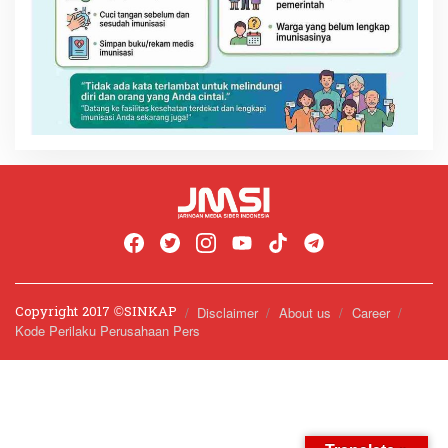
Copyright 2017 ©️SINKAP
Disclaimer
About us
Career
Kode Perilaku Perusahaan Pers