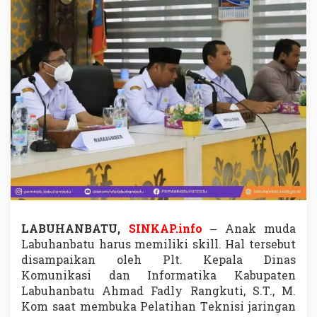
m
u
d
a
L
a
b
u
h
a
n
b
a
t
u
,
D
i
LABUHANBATU,
SINKAP.info
– Anak muda
s
Labuhanbatu harus memiliki skill. Hal tersebut
k
disampaikan oleh Plt. Kepala Dinas
o
m
Komunikasi dan Informatika Kabupaten
i
Labuhanbatu Ahmad Fadly Rangkuti, S.T., M.
n
Kom saat membuka Pelatihan Teknisi jaringan
f