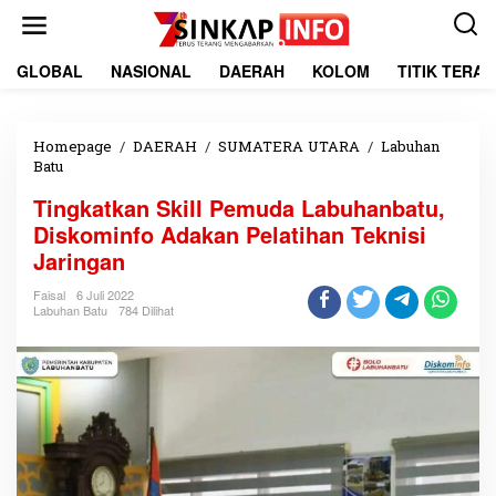
L
e
w
a
GLOBAL
NASIONAL
DAERAH
KOLOM
TITIK TERA
t
i
k
e
Homepage
/
DAERAH
/
SUMATERA UTARA
/
Labuhan
k
Batu
T
o
i
Tingkatkan Skill Pemuda Labuhanbatu,
n
n
t
g
Diskominfo Adakan Pelatihan Teknisi
e
k
Jaringan
n
a
t
Faisal
6 Juli 2022
k
Labuhan Batu
784 Dilihat
a
n
S
k
i
l
l
P
e