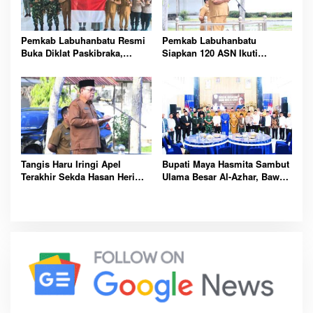
Pemkab Labuhanbatu Resmi
Pemkab Labuhanbatu
Buka Diklat Paskibraka,
Siapkan 120 ASN Ikuti
Siapkan 50 Pelajar Kibarkan
Sertifikasi PBJ, Perkuat
Merah Putih 17 Agustus
Profesionalisme dan
Integritas Aparatur
Pemerintah
Tangis Haru Iringi Apel
Bupati Maya Hasmita Sambut
Terakhir Sekda Hasan Heri
Ulama Besar Al-Azhar, Bawa
Rambe Jelang Purna Bakti
Berkah untuk Masyarakat
Resmi
Labuhanbatu Hari Ini