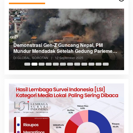
Menteri Nusron: Patok Batas Tanah Cegah
en
Konflik dan Dukung Penataan Ruang
Di NASIONAL, SOROTAN
|
8 Agustus 2025