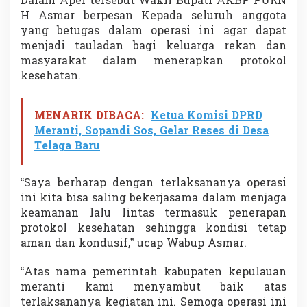
Dalam Apel tersebut Wakil Bupati AKBP PURN
r
H Asmar berpesan Kepada seluruh anggota
a
yang betugas dalam operasi ini agar dapat
s
menjadi tauladan bagi keluarga rekan dan
i
P
masyarakat dalam menerapkan protokol
a
kesehatan.
t
u
h
MENARIK DIBACA:
Ketua Komisi DPRD
L
Meranti, Sopandi Sos, Gelar Reses di Desa
a
n
Telaga Baru
c
a
n
“Saya berharap dengan terlaksananya operasi
g
ini kita bisa saling bekerjasama dalam menjaga
K
keamanan lalu lintas termasuk penerapan
u
protokol kesehatan sehingga kondisi tetap
n
aman dan kondusif,” ucap Wabup Asmar.
i
n
g
“Atas nama pemerintah kabupaten kepulauan
meranti kami menyambut baik atas
terlaksananya kegiatan ini. Semoga operasi ini