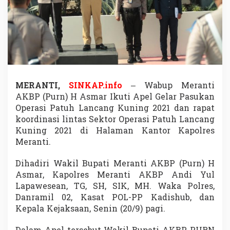
r
I
k
u
t
i
A
p
e
MERANTI,
SINKAP.info
– Wabup Meranti
l
AKBP (Purn) H Asmar Ikuti Apel Gelar Pasukan
G
e
Operasi Patuh Lancang Kuning 2021 dan rapat
l
koordinasi lintas Sektor Operasi Patuh Lancang
a
Kuning 2021 di Halaman Kantor Kapolres
r
Meranti.
P
a
s
Dihadiri Wakil Bupati Meranti AKBP (Purn) H
u
Asmar, Kapolres Meranti AKBP Andi Yul
k
Lapawesean, TG, SH, SIK, MH. Waka Polres,
a
Danramil 02, Kasat POL-PP Kadishub, dan
n
Kepala Kejaksaan, Senin
(20/9) pagi.
O
p
e