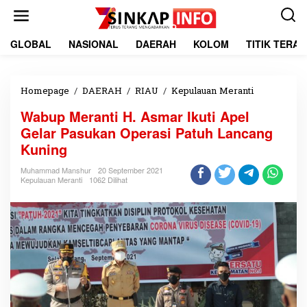
L
e
w
a
GLOBAL
NASIONAL
DAERAH
KOLOM
TITIK TERA
t
i
k
e
Homepage
/
DAERAH
/
RIAU
/
Kepulauan Meranti
W
k
a
Wabup Meranti H. Asmar Ikuti Apel
o
b
n
u
Gelar Pasukan Operasi Patuh Lancang
t
p
Kuning
e
M
n
e
Muhammad Manshur
20 September 2021
r
Kepulauan Meranti
1062 Dilihat
a
n
t
i
H
.
A
s
m
a