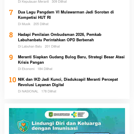
Di Kepulauan Meranti
309 Dilihat
7
Dua Lagu Pangdam VI Mulawarman Jadi Sorotan di
Kompetisi HUT RI
Di Musik
205 Dilihat
8
Hadapi Penilaian Ombudsman 2026, Pemkab
Labuhanbatu Perintahkan OPD Berbenah
Di Labuhan Batu
201 Dilihat
9
Meranti Siapkan Gudang Bulog Baru, Strategi Besar Atasi
Krisis Pangan
Di Ekonomi
184 Dilihat
10
NIK dan IKD Jadi Kunci, Disdukcapil Meranti Percepat
Revolusi Layanan Digital
Di NASIONAL
178 Dilihat