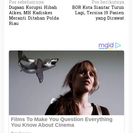
N
Pos sebelumnya
Pos berikutnya
Dugaan Korupsi Hibah
BOR Kota Siantar Turun
a
Alkes, MH Kadiskes
Lagi, Tersisa 19 Pasien
v
Meranti Ditahan Polda
yang Dirawat
Riau
i
g
a
s
i
p
o
s