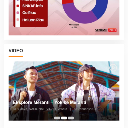
VIDEO
Posyandu Melayani Semua Siklus Hidup
Di ADVERTORIAL, Kesehatan, VIDEO
|
27 Desember 2023
05:08