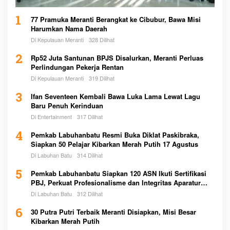
1
77 Pramuka Meranti Berangkat ke Cibubur, Bawa Misi
Harumkan Nama Daerah
Di Kepulauan Meranti
328 Dilihat
2
Rp52 Juta Santunan BPJS Disalurkan, Meranti Perluas
Perlindungan Pekerja Rentan
Di Kepulauan Meranti
319 Dilihat
3
Ifan Seventeen Kembali Bawa Luka Lama Lewat Lagu
Baru Penuh Kerinduan
Di Entertainment
317 Dilihat
4
Pemkab Labuhanbatu Resmi Buka Diklat Paskibraka,
Siapkan 50 Pelajar Kibarkan Merah Putih 17 Agustus
Di Labuhan Batu
314 Dilihat
5
Pemkab Labuhanbatu Siapkan 120 ASN Ikuti Sertifikasi
PBJ, Perkuat Profesionalisme dan Integritas Aparatur
Pemerintah
Di Labuhan Batu
312 Dilihat
6
30 Putra Putri Terbaik Meranti Disiapkan, Misi Besar
Kibarkan Merah Putih