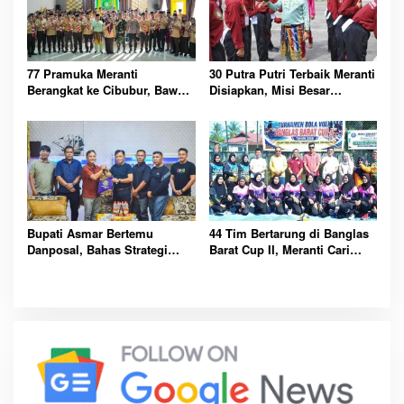
77 Pramuka Meranti
30 Putra Putri Terbaik Meranti
Berangkat ke Cibubur, Bawa
Disiapkan, Misi Besar
Misi Harumkan Nama Daerah
Kibarkan Merah Putih
Bupati Asmar Bertemu
44 Tim Bertarung di Banglas
Danposal, Bahas Strategi
Barat Cup II, Meranti Cari
Jaga Keamanan dan
Atlet Masa Depan
Kemajuan Meranti