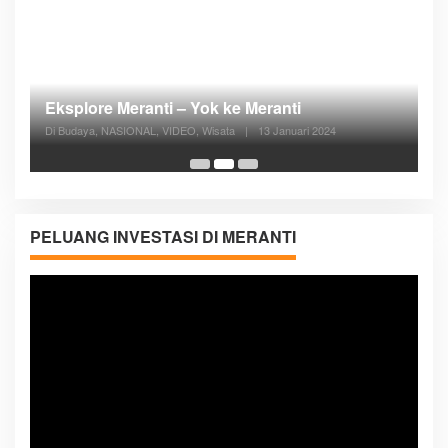
Posyandu Melayani Semua Siklus Hidup
Di ADVERTORIAL, Kesehatan, VIDEO
|
27 Desember 2023
05:08
PELUANG INVESTASI DI MERANTI
Pemutar
Video