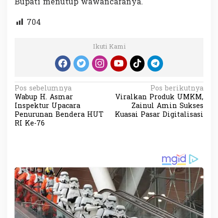
Bupati menutup wawancaranya.
704
Ikuti Kami
N
Pos sebelumnya
Pos berikutnya
Wabup H. Asmar
Viralkan Produk UMKM,
a
Inspektur Upacara
Zainul Amin Sukses
v
Penurunan Bendera HUT
Kuasai Pasar Digitalisasi
RI Ke-76
i
g
a
s
i
p
o