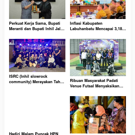
Perkuat Kerja Sama, Bupati
Inflasi Kabupaten
Meranti dan Bupati Inhil Jalin
Labuhanbatu Mencapai 3,18%
Silaturahmi di Tembilahan
di Juni 2024, Bank Indonesia
Soroti Kenaikan Harga
ISRC (Inhil slowrock
Ribuan Masyarakat Padati
community) Merayakan Tahun
Venue Futsal Menyaksikan
Baru 2024
Turnament Futsal Kapolres
Inhil Cup 2023
Hadiri Malam Puncak HPN