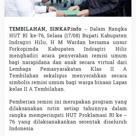
n
h
i
l
H
TEMBILAHAN, SINKAP.info
– Dalam Rangka
a
HUT RI ke-76, Selasa (17/08) Bupati Kabupaten
d
i
Indragiri Hilir, H M Wardan bersama unsur
r
Forkopimda Kabupaten Indragiri Hilir
i
menghadiri acara penyerahan remisi umum
A
bagi narapidana dan anak secara virtual dari
c
a
Lembaga Pemasyarakatan Klas II A
r
Tembilahan sekaligus menyerahkan secara
a
simbolis remisi umum bagi warga binaan Lapas
P
kelas II A Tembilahan.
e
m
b
Pemberian remisi ini merupakan program yang
e
dilaksanakan rutin setiap tahunnya dalam
r
rangka memperingati HUT Proklamasi RI ke –
i
76 yang dilaksanakankan serentak diseluruh
a
Indonesia.
n
R