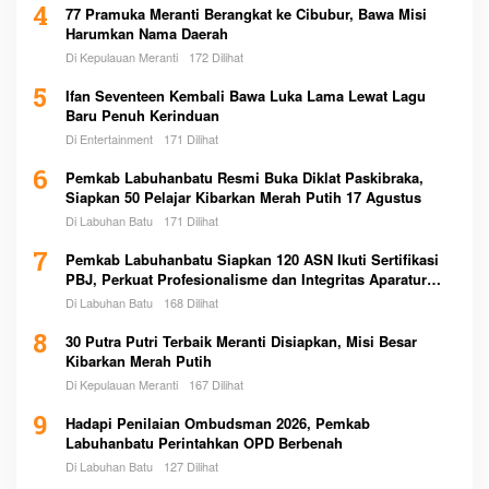
4
77 Pramuka Meranti Berangkat ke Cibubur, Bawa Misi
Harumkan Nama Daerah
Di Kepulauan Meranti
172 Dilihat
5
Ifan Seventeen Kembali Bawa Luka Lama Lewat Lagu
Baru Penuh Kerinduan
Di Entertainment
171 Dilihat
6
Pemkab Labuhanbatu Resmi Buka Diklat Paskibraka,
Siapkan 50 Pelajar Kibarkan Merah Putih 17 Agustus
Di Labuhan Batu
171 Dilihat
7
Pemkab Labuhanbatu Siapkan 120 ASN Ikuti Sertifikasi
PBJ, Perkuat Profesionalisme dan Integritas Aparatur
Pemerintah
Di Labuhan Batu
168 Dilihat
8
30 Putra Putri Terbaik Meranti Disiapkan, Misi Besar
Kibarkan Merah Putih
Di Kepulauan Meranti
167 Dilihat
9
Hadapi Penilaian Ombudsman 2026, Pemkab
Labuhanbatu Perintahkan OPD Berbenah
Di Labuhan Batu
127 Dilihat