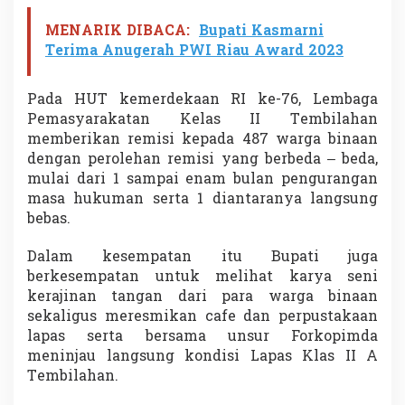
e
m
MENARIK DIBACA:
Bupati Kasmarni
i
Terima Anugerah PWI Riau Award 2023
s
i
Pada HUT kemerdekaan RI ke-76, Lembaga
Pemasyarakatan Kelas II Tembilahan
memberikan remisi kepada 487 warga binaan
dengan perolehan remisi yang berbeda – beda,
mulai dari 1 sampai enam bulan pengurangan
masa hukuman serta 1 diantaranya langsung
bebas.
Dalam kesempatan itu Bupati juga
berkesempatan untuk melihat karya seni
kerajinan tangan dari para warga binaan
sekaligus meresmikan cafe dan perpustakaan
lapas serta bersama unsur Forkopimda
meninjau langsung kondisi Lapas Klas II A
Tembilahan.