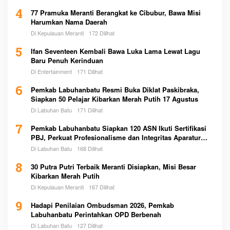
4
77 Pramuka Meranti Berangkat ke Cibubur, Bawa Misi
Harumkan Nama Daerah
Di Kepulauan Meranti
172 Dilihat
5
Ifan Seventeen Kembali Bawa Luka Lama Lewat Lagu
Baru Penuh Kerinduan
Di Entertainment
171 Dilihat
6
Pemkab Labuhanbatu Resmi Buka Diklat Paskibraka,
Siapkan 50 Pelajar Kibarkan Merah Putih 17 Agustus
Di Labuhan Batu
171 Dilihat
7
Pemkab Labuhanbatu Siapkan 120 ASN Ikuti Sertifikasi
PBJ, Perkuat Profesionalisme dan Integritas Aparatur
Pemerintah
Di Labuhan Batu
168 Dilihat
8
30 Putra Putri Terbaik Meranti Disiapkan, Misi Besar
Kibarkan Merah Putih
Di Kepulauan Meranti
167 Dilihat
9
Hadapi Penilaian Ombudsman 2026, Pemkab
Labuhanbatu Perintahkan OPD Berbenah
Di Labuhan Batu
127 Dilihat