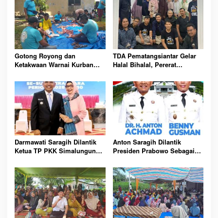
Gotong Royong dan
TDA Pematangsiantar Gelar
Ketakwaan Warnai Kurban
Halal Bihalal, Pererat
Warga Blok 1 Perumnas Batu
Silaturahmi dan Kolaborasi
6
Antar Pengusaha
Darmawati Saragih Dilantik
Anton Saragih Dilantik
Ketua TP PKK Simalungun
Presiden Prabowo Sebagai
2025-2030
Bupati Simalungun