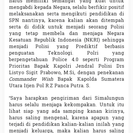
harus memiliki semangat yang kuat untuk
a
mengabdi kepada Negara, selalu berfikir positif
P
melaksanakan serta mengikuti pendidikan di
o
l
SPN nantinya, karena kalian akan ditempah
r
serta di didik untuk menjadi seorang Polisi
i
yang tetap membela dan menjaga Negara
A
Kesatuan Republik Indonesia (NKRI) sehingga
K
-
menjadi Polisi yang Prediktif berbasis
4
penguatan Teknologi. Polri yang
4
berpengetahuan Police 4.0 seperti Program
k
Prioritas Bapak Kapolri Jendral Polisi Drs
e
Listyo Sigit Prabowo, M.Si, dengan penekanan
S
P
Commander Wish
Bapak Kapolda Sumatera
N
Utara Irjen Pol R.Z Panca Putra. S.
H
i
“Saya harapkan pengiriman dari Simalungun
n
harus selalu menjaga kekompakan. Untuk itu
a
i
lihat siap yang ada samping kanan kirinya,
P
harus saling mengenal, karena apapun yang
o
terjadi di pendidikan kalian-kalian inilah yang
l
menjadi keluarga, maka kalian harus saling
d