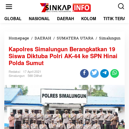
L
e
w
a
GLOBAL
NASIONAL
DAERAH
KOLOM
TITIK TERA
t
i
k
e
Homepage
/
DAERAH
/
SUMATERA UTARA
/
Simalungun
K
k
a
Kapolres Simalungun Berangkatkan 19
o
p
n
o
Siswa Diktuba Polri AK-44 ke SPN Hinai
t
l
Polda Sumut
e
r
n
e
Redaksi
17 April 2021
s
Simalungun
588 Dilihat
S
i
m
a
l
u
n
g
u
n