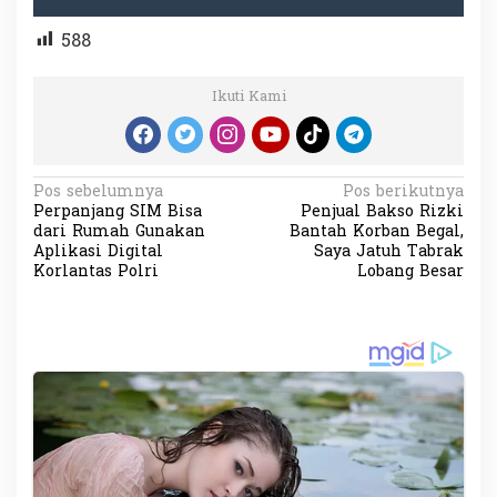
588
Ikuti Kami
N
Pos sebelumnya
Pos berikutnya
Perpanjang SIM Bisa
Penjual Bakso Rizki
a
dari Rumah Gunakan
Bantah Korban Begal,
v
Aplikasi Digital
Saya Jatuh Tabrak
Korlantas Polri
Lobang Besar
i
g
a
s
i
p
o