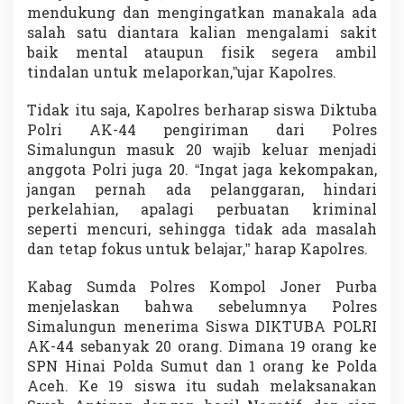
a
mendukung dan mengingatkan manakala ada
S
salah satu diantara kalian mengalami sakit
u
baik mental ataupun fisik segera ambil
m
tindalan untuk melaporkan,”ujar Kapolres.
u
t
Tidak itu saja, Kapolres berharap siswa Diktuba
Polri AK-44 pengiriman dari Polres
Simalungun masuk 20 wajib keluar menjadi
anggota Polri juga 20. “Ingat jaga kekompakan,
jangan pernah ada pelanggaran, hindari
perkelahian, apalagi perbuatan kriminal
seperti mencuri, sehingga tidak ada masalah
dan tetap fokus untuk belajar,” harap Kapolres.
Kabag Sumda Polres Kompol Joner Purba
menjelaskan bahwa sebelumnya Polres
Simalungun menerima Siswa DIKTUBA POLRI
AK-44 sebanyak 20 orang. Dimana 19 orang ke
SPN Hinai Polda Sumut dan 1 orang ke Polda
Aceh. Ke 19 siswa itu sudah melaksanakan