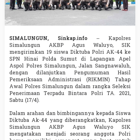
B
e
r
a
n
g
k
SIMALUNGUN, Sinkap.info
– Kapolres
a
Simalungun AKBP Agus Waluyo, SIK
t
mengirimkan 19 siswa Diktuba Polri AK-44 ke
k
SPN Hinai Polda Sumut di Lapangan Apel
a
n
Aspol Polres Simalungun, Jalan Sangnawaluh,
1
dengan dilanjutkan Pengumuman Hasil
9
Pemeriksaan Administrasi (RIKMIN) Tahap
S
Awal Polres Simalungun dalam rangka Seleksi
i
s
Penerimaan Terpadu Bintara Polri TA. 2021,
w
Sabtu (17/4).
a
D
Dalam arahan dan bimbingannya kepada Siswa
i
Diktuba Ak-44 yang diberangkatkan, Kapolres
k
t
Simalungun AKBP Agus Waluyo SIK
u
mengatakan menjadi seorang anggota Polri
b