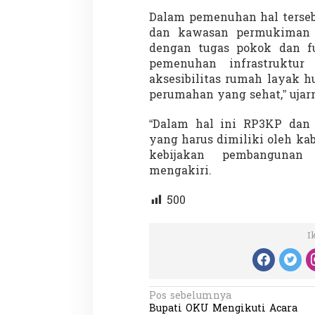
Dalam pemenuhan hal terseb
dan kawasan permukiman ka
dengan tugas pokok dan f
Demonstrasi Gen-Z Guncang
Menteri Nusron: 
pemenuhan infrastruktur
Nepal, PM Mundur Mendadak
Cegah Konflik da
aksesibilitas rumah layak 
Setelah Gedung Parlemen Dibakar
Penataan Ruang
Di GLOBAL, SOROTAN
|
12 September 2025
Di NASIONAL, SOROTAN
perumahan yang sehat,” ujar
“Dalam hal ini RP3KP dan
yang harus dimiliki oleh k
kebijakan pembangunan
mengakiri.
500
I
N
Pos sebelumnya
Bupati OKU Mengikuti Acara