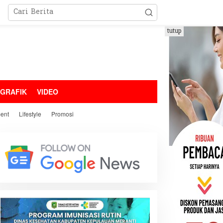
tutup
OGRAFIK
VIDEO
ment
Lifestyle
Promosi