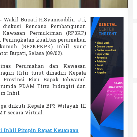
K
P
K
P
–
Wakil Bupati H.Syamsuddin Uti,
K
 diskusi Rencana Pembangunan
 Kawasan Permukiman (RP3KP)
 Peningkatan kualitas perumahan
kumuh (RP2KPKPK) Inhil yang
or Bupati, Selasa (09/02).
Dinas Perumahan dan Kawasan
giri Hilir turut dihadiri Kepala
 Provinsi Riau Bapak Ichwanul
erumda PDAM Tirta Indragiri dan
im Inhil.
uga diikuti Kepala BP3 Wilayah III
T secara Virtual.
i Inhil Pimpin Rapat Keuangan