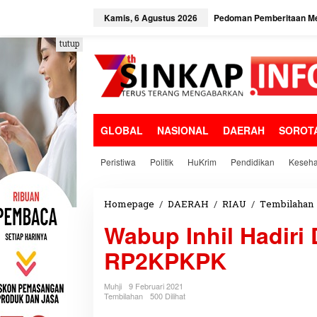
L
e
Kamis, 6 Agustus 2026
Pedoman Pemberitaan Me
w
a
tutup
t
i
k
e
k
o
GLOBAL
NASIONAL
DAERAH
SOROT
n
t
e
Peristiwa
Politik
HuKrim
Pendidikan
Keseha
n
Homepage
/
DAERAH
/
RIAU
/
Tembilahan
Wabup Inhil Hadiri
RP2KPKPK
I
Muhji
9 Februari 2021
Tembilahan
500 Dilihat
i