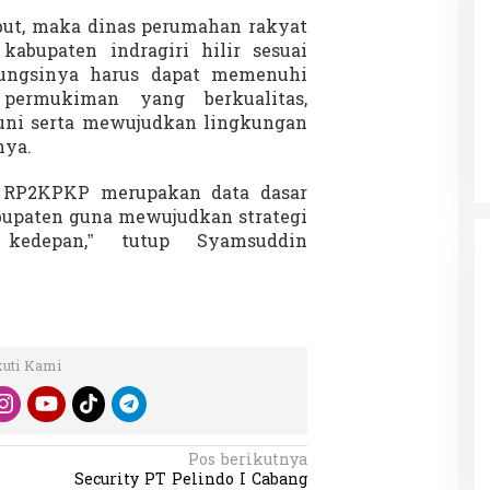
ut, maka dinas perumahan rakyat
bupaten indragiri hilir sesuai
ungsinya harus dapat memenuhi
Patok Batas Tanah
Rekognisi Sejarah Kerajaan Siak
 permukiman yang berkualitas,
n Dukung
dan Harapan Daerah Istimewa Riau
huni serta mewujudkan lingkungan
|
8 Agustus 2025
Di KOLOM, Opini, SOROTAN
|
16 Juni 2025
nya.
 RP2KPKP merupakan data dasar
abupaten guna mewujudkan strategi
 kedepan,” tutup Syamsuddin
kuti Kami
Pos berikutnya
Security PT Pelindo I Cabang