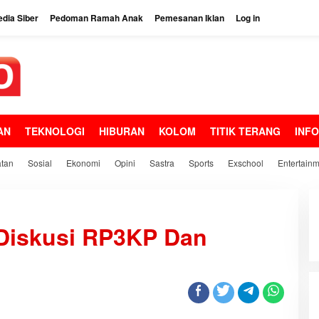
dia Siber
Pedoman Ramah Anak
Pemesanan Iklan
Log in
AN
TEKNOLOGI
HIBURAN
KOLOM
TITIK TERANG
INF
tan
Sosial
Ekonomi
Opini
Sastra
Sports
Exschool
Entertain
W
a
 Diskusi RP3KP Dan
b
u
p
n
h