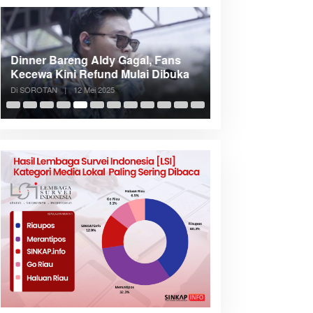
Dinner Bareng Aldy Gagal, Fans
Meranti Incar Kon
Kecewa Kini Refund Mulai Dibuka
Kepri, Bupati A
Di SOROTAN
|
12 Mei 2025
Di SOROTAN
|
6 Mei 2