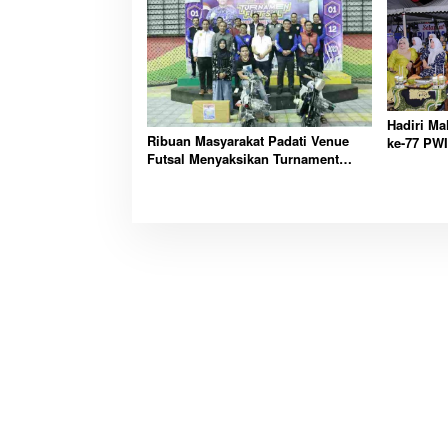
Hadiri M
Ribuan Masyarakat Padati Venue
ke-77 PWI
Futsal Menyaksikan Turnament
Ucapkan 
Futsal Kapolres Inhil Cup 2023