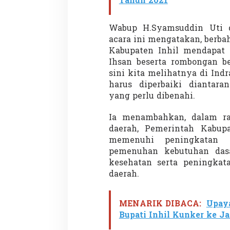
Tahun 2021
Wabup H.Syamsuddin Uti 
acara ini mengatakan, berbah
Kabupaten Inhil mendapat 
Ihsan beserta rombongan be
sini kita melihatnya di Ind
harus diperbaiki diantar
yang perlu dibenahi.
Ia menambahkan, dalam r
daerah, Pemerintah Kabupa
memenuhi peningkatan k
pemenuhan kebutuhan dasa
kesehatan serta peningkata
daerah.
MENARIK DIBACA:
Upay
Bupati Inhil Kunker ke J