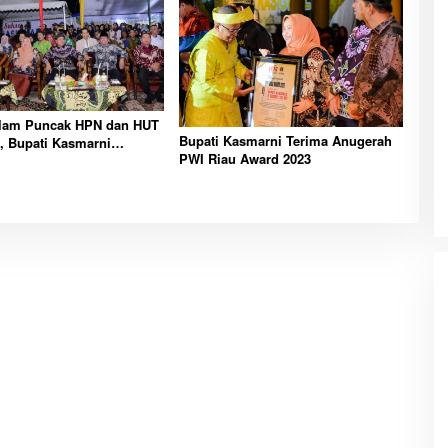
alam Puncak HPN dan HUT
Bupati Kasmarni Terima Anugerah
, Bupati Kasmarni
PWI Riau Award 2023
Selamat