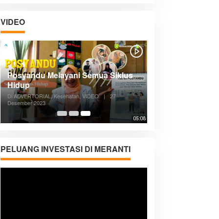
VIDEO
Posyandu Melayani Semua Siklus
Hidup
Di ADVERTORIAL, Kesehatan, VIDEO
|
27
Desember 2023
05:08
PELUANG INVESTASI DI MERANTI
Pemutar
Video