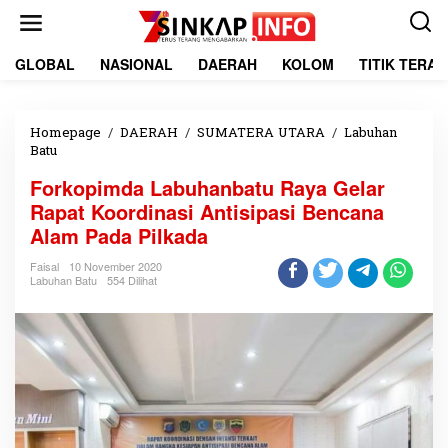
L
e
w
a
GLOBAL
NASIONAL
DAERAH
KOLOM
TITIK TERA
t
i
k
e
Homepage
/
DAERAH
/
SUMATERA UTARA
/
Labuhan
k
Batu
F
o
o
Forkopimda Labuhanbatu Raya Gelar
n
r
t
k
Rapat Koordinasi Antisipasi Bencana
e
o
Alam Pada Pilkada
n
p
i
Faisal
10 November 2020
m
Labuhan Batu
554 Dilihat
d
a
L
a
b
u
h
a
n