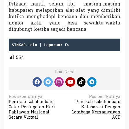
Pilkada nanti, selain itu masing-masing
kabupaten melaporkan alat-alat yang dimiliki
ketika menghadapi bencana dan memberikan
nomor aktif yang bisa sewaktu-waktu
dihubungi ketika terjadi bencana.
SINKAP.info | Laporan: Fs
554
Ikuti Kami
N
Pos sebelumnya
Pos berikutnya
Pemkab Labuhanbatu
Pemkab Labuhanbatu
a
Gelar Peringatan Hari
Kolaborasi Dengan
v
Pahlawan Nasional
Lembaga Kemanusiaan
Secara Virtual
ACT
i