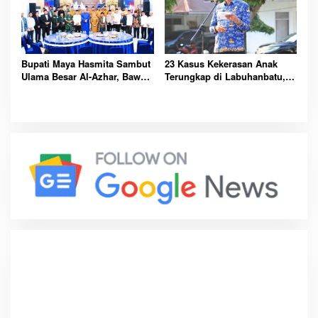
Pemerintah
Bupati Maya Hasmita Sambut
23 Kasus Kekerasan Anak
Ulama Besar Al-Azhar, Bawa
Terungkap di Labuhanbatu,
Berkah untuk Masyarakat
Pemkab Serukan
Labuhanbatu Hari Ini
Perlindungan Dimulai dari
Rumah