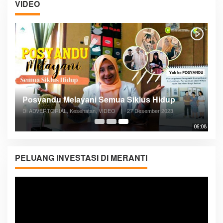
VIDEO
Posyandu Melayani Semua Siklus Hidup
Di ADVERTORIAL, Kesehatan, VIDEO
|
27 Desember 2023
05:08
PELUANG INVESTASI DI MERANTI
Pemutar
Video