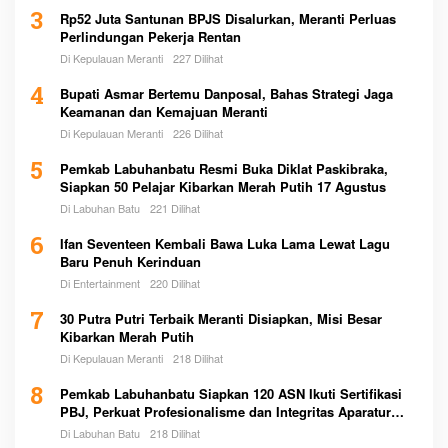
3
Rp52 Juta Santunan BPJS Disalurkan, Meranti Perluas
Perlindungan Pekerja Rentan
Di Kepulauan Meranti
227 Dilihat
4
Bupati Asmar Bertemu Danposal, Bahas Strategi Jaga
Keamanan dan Kemajuan Meranti
Di Kepulauan Meranti
226 Dilihat
5
Pemkab Labuhanbatu Resmi Buka Diklat Paskibraka,
Siapkan 50 Pelajar Kibarkan Merah Putih 17 Agustus
Di Labuhan Batu
221 Dilihat
6
Ifan Seventeen Kembali Bawa Luka Lama Lewat Lagu
Baru Penuh Kerinduan
Di Entertainment
220 Dilihat
7
30 Putra Putri Terbaik Meranti Disiapkan, Misi Besar
Kibarkan Merah Putih
Di Kepulauan Meranti
218 Dilihat
8
Pemkab Labuhanbatu Siapkan 120 ASN Ikuti Sertifikasi
PBJ, Perkuat Profesionalisme dan Integritas Aparatur
Pemerintah
Di Labuhan Batu
218 Dilihat