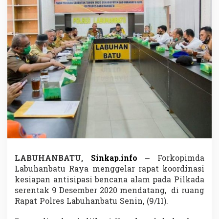
b
a
t
u
R
a
y
a
G
e
l
a
r
R
a
p
a
t
LABUHANBATU,
Sinkap.info
– Forkopimda
K
Labuhanbatu Raya menggelar rapat koordinasi
o
kesiapan antisipasi bencana alam pada Pilkada
o
r
serentak 9 Desember 2020 mendatang, di ruang
d
Rapat Polres Labuhanbatu Senin, (9/11).
i
n