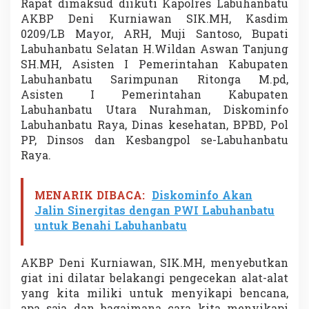
Rapat dimaksud diikuti Kapolres Labuhanbatu
a
AKBP Deni Kurniawan SIK.MH, Kasdim
s
i
0209/LB Mayor, ARH, Muji Santoso, Bupati
A
Labuhanbatu Selatan H.Wildan Aswan Tanjung
n
SH.MH, Asisten I Pemerintahan Kabupaten
t
Labuhanbatu Sarimpunan Ritonga M.pd,
i
Asisten I Pemerintahan Kabupaten
s
i
Labuhanbatu Utara Nurahman, Diskominfo
p
Labuhanbatu Raya, Dinas kesehatan, BPBD, Pol
a
PP, Dinsos dan Kesbangpol se-Labuhanbatu
s
Raya.
i
B
e
n
MENARIK DIBACA:
Diskominfo Akan
c
Jalin Sinergitas dengan PWI Labuhanbatu
a
untuk Benahi Labuhanbatu
n
a
A
AKBP Deni Kurniawan, SIK.MH, menyebutkan
l
giat ini dilatar belakangi pengecekan alat-alat
a
yang kita miliki untuk menyikapi bencana,
m
P