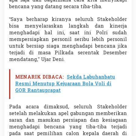
apa saja dan bagaimana cara kita menyikapi
a
bencana yang datang secara tiba-tiba.
d
a
“Saya berharap kiranya seluruh Stakeholder
P
bisa menyelaraskan langkah dan kinerja
i
l
menghadapi hal ini, saat ini Polri sudah
k
mempersiapkan personil seribu lebih personil
a
untuk bersiap siaga menghadapi bencana jika
d
terjadi di masa Pilkada serentak Desember
a
mendatang,” Ujar Deni.
MENARIK DIBACA:
Sekda Labuhanbatu
Resmi Menutup Kejuaraan Bola Voli di
GOR Rantauprapat
Pada acara dimaksud, seluruh Stakeholder
setelah melakukan apel gabungan memberikan
saran dan masukan persiapan dan kesiagaan
menghadapi bencana yang tiba-tiba terjadi
pada saat pemilihan calon kepala daerah di