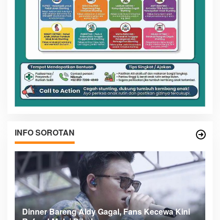
INFO SOROTAN
n
Dinner Bareng Aldy Gagal, Fans Kecewa Kini
Me