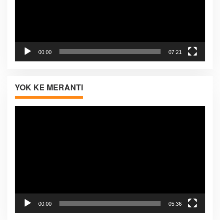
00:00
07:21
YOK KE MERANTI
Pemutar
Video
00:00
05:36