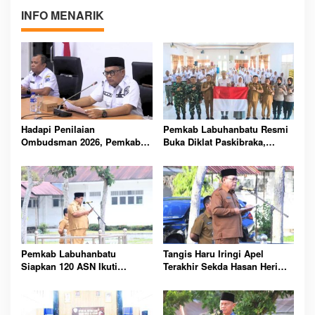
INFO MENARIK
Hadapi Penilaian
Pemkab Labuhanbatu Resmi
Ombudsman 2026, Pemkab
Buka Diklat Paskibraka,
Labuhanbatu Perintahkan
Siapkan 50 Pelajar Kibarkan
OPD Berbenah
Merah Putih 17 Agustus
Pemkab Labuhanbatu
Tangis Haru Iringi Apel
Siapkan 120 ASN Ikuti
Terakhir Sekda Hasan Heri
Sertifikasi PBJ, Perkuat
Rambe Jelang Purna Bakti
Profesionalisme dan
Resmi
Integritas Aparatur