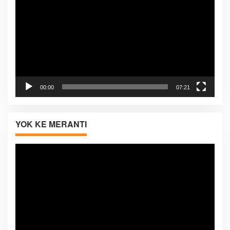
00:00
07:21
YOK KE MERANTI
Pemutar
Video