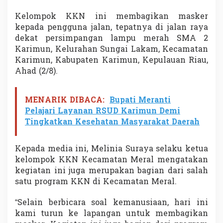
n
C
Kelompok KKN ini membagikan masker
o
kepada pengguna jalan, tepatnya di jalan raya
v
dekat persimpangan lampu merah SMA 2
i
Karimun, Kelurahan Sungai Lakam, Kecamatan
d
-
Karimun, Kabupaten Karimun, Kepulauan Riau,
1
Ahad (2/8).
9
MENARIK DIBACA:
Bupati Meranti
Pelajari Layanan RSUD Karimun Demi
Tingkatkan Kesehatan Masyarakat Daerah
Kepada media ini, Melinia Suraya selaku ketua
kelompok KKN Kecamatan Meral mengatakan
kegiatan ini juga merupakan bagian dari salah
satu program KKN di Kecamatan Meral.
“Selain berbicara soal kemanusiaan, hari ini
kami turun ke lapangan untuk membagikan