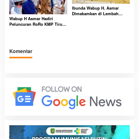
Ibunda Wabup H. Asmar
Dimakamkan di Lembah
Wabup H Asmar Hadiri
Murni Karimun, Pemkab.
Peluncuran RoRo KMP Tirus
Karimun Sampaikan
Meranti Jalur Pecah Buyung-
Belasungkawa
Alai Insit
Komentar