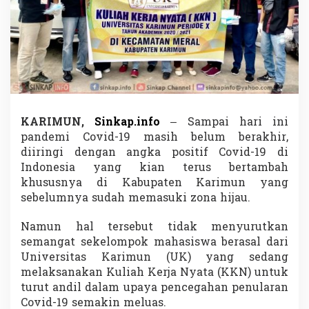
a
m
U
p
a
y
a
P
e
n
KARIMUN,
Sinkap.info
– Sampai hari ini
c
pandemi Covid-19 masih belum berakhir,
e
diiringi dengan angka positif Covid-19 di
g
Indonesia yang kian terus bertambah
a
h
khususnya di Kabupaten Karimun yang
a
sebelumnya sudah memasuki zona hijau.
n
P
Namun hal tersebut tidak menyurutkan
e
semangat sekelompok mahasiswa berasal dari
n
u
Universitas Karimun (UK) yang sedang
l
melaksanakan Kuliah Kerja Nyata (KKN) untuk
a
turut andil dalam upaya pencegahan penularan
r
Covid-19 semakin meluas.
a