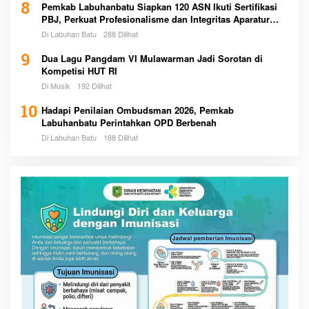
8
Pemkab Labuhanbatu Siapkan 120 ASN Ikuti Sertifikasi
PBJ, Perkuat Profesionalisme dan Integritas Aparatur
Pemerintah
Di Labuhan Batu
288 Dilihat
9
Dua Lagu Pangdam VI Mulawarman Jadi Sorotan di
Kompetisi HUT RI
Di Musik
192 Dilihat
10
Hadapi Penilaian Ombudsman 2026, Pemkab
Labuhanbatu Perintahkan OPD Berbenah
Di Labuhan Batu
188 Dilihat