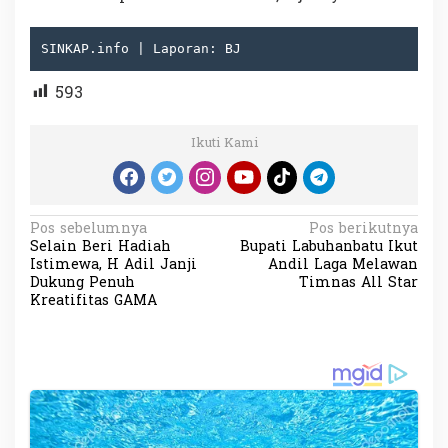
SINKAP.info | Laporan: BJ
593
Ikuti Kami
N
Pos sebelumnya
Pos berikutnya
Selain Beri Hadiah
Bupati Labuhanbatu Ikut
a
Istimewa, H Adil Janji
Andil Laga Melawan
v
Dukung Penuh
Timnas All Star
Kreatifitas GAMA
i
g
a
s
i