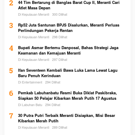
2
44 Tim Bertarung di Banglas Barat Cup II, Meranti Cari
Atlet Masa Depan
Di Kepulauan Meranti
300 Dilihat
3
Rp52 Juta Santunan BPJS Disalurkan, Meranti Perluas
Perlindungan Pekerja Rentan
Di Kepulauan Meranti
298 Dilihat
4
Bupati Asmar Bertemu Danposal, Bahas Strategi Jaga
Keamanan dan Kemajuan Meranti
Di Kepulauan Meranti
297 Dilihat
5
Ifan Seventeen Kembali Bawa Luka Lama Lewat Lagu
Baru Penuh Kerinduan
Di Entertainment
294 Dilihat
6
Pemkab Labuhanbatu Resmi Buka Diklat Paskibraka,
Siapkan 50 Pelajar Kibarkan Merah Putih 17 Agustus
Di Labuhan Batu
294 Dilihat
7
30 Putra Putri Terbaik Meranti Disiapkan, Misi Besar
Kibarkan Merah Putih
Di Kepulauan Meranti
289 Dilihat