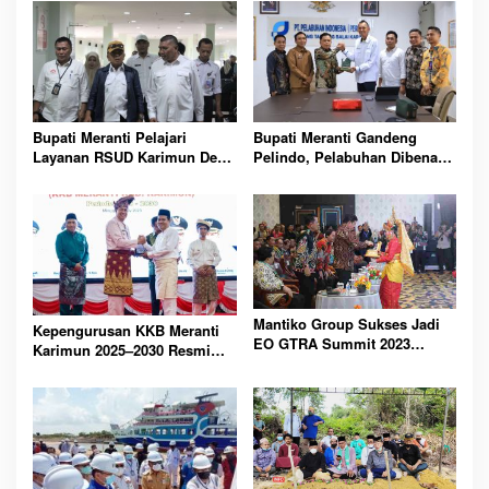
Bupati Meranti Pelajari
Bupati Meranti Gandeng
Layanan RSUD Karimun Demi
Pelindo, Pelabuhan Dibenahi
Tingkatkan Kesehatan
Demi Mudik Aman 2026
Masyarakat Daerah
Lebaran Nasional
Mantiko Group Sukses Jadi
Kepengurusan KKB Meranti
EO GTRA Summit 2023
Karimun 2025–2030 Resmi
Karimun
Dibentuk, Fokus
Pembangunan Bersama