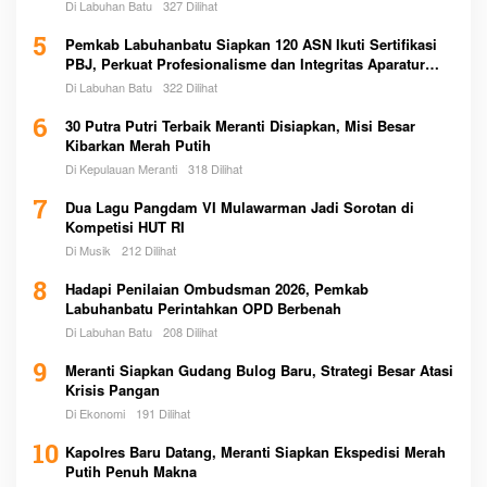
Di Labuhan Batu
327 Dilihat
5
Pemkab Labuhanbatu Siapkan 120 ASN Ikuti Sertifikasi
PBJ, Perkuat Profesionalisme dan Integritas Aparatur
Pemerintah
Di Labuhan Batu
322 Dilihat
6
30 Putra Putri Terbaik Meranti Disiapkan, Misi Besar
Kibarkan Merah Putih
Di Kepulauan Meranti
318 Dilihat
7
Dua Lagu Pangdam VI Mulawarman Jadi Sorotan di
Kompetisi HUT RI
Di Musik
212 Dilihat
8
Hadapi Penilaian Ombudsman 2026, Pemkab
Labuhanbatu Perintahkan OPD Berbenah
Di Labuhan Batu
208 Dilihat
9
Meranti Siapkan Gudang Bulog Baru, Strategi Besar Atasi
Krisis Pangan
Di Ekonomi
191 Dilihat
10
Kapolres Baru Datang, Meranti Siapkan Ekspedisi Merah
Putih Penuh Makna