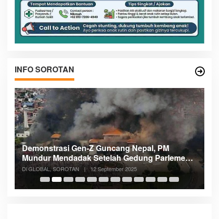
INFO SOROTAN
pal, PM
Menteri Nusron: Patok Batas Tanah Ce
ung Parlemen
Konflik dan Dukung Penataan Ruang
Di NASIONAL, SOROTAN
|
8 Agustus 2025