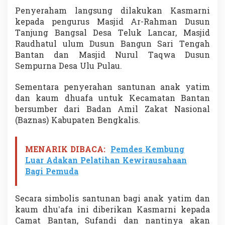
r
Penyeraham langsung dilakukan Kasmarni
a
kepada pengurus Masjid Ar-Rahman Dusun
h
Tanjung Bangsal Desa Teluk Lancar, Masjid
k
a
Raudhatul ulum Dusun Bangun Sari Tengah
n
Bantan dan Masjid Nurul Taqwa Dusun
B
Sempurna Desa Ulu Pulau.
a
n
Sementara penyerahan santunan anak yatim
t
u
dan kaum dhuafa untuk Kecamatan Bantan
a
bersumber dari Badan Amil Zakat Nasional
n
(Baznas) Kabupaten Bengkalis.
k
e
P
MENARIK DIBACA:
Pemdes Kembung
e
n
Luar Adakan Pelatihan Kewirausahaan
g
Bagi Pemuda
u
r
u
Secara simbolis santunan bagi anak yatim dan
s
kaum dhu’afa ini diberikan Kasmarni kepada
M
Camat Bantan, Sufandi dan nantinya akan
a