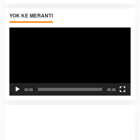
YOK KE MERANTI
Pemutar
Video
00:00
05:36