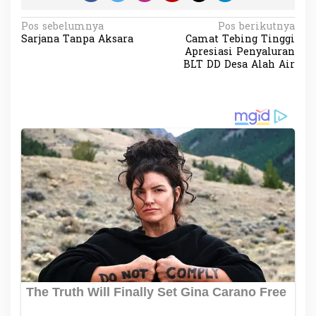
N
Pos sebelumnya
Pos berikutnya
Sarjana Tanpa Aksara
Camat Tebing Tinggi
a
Apresiasi Penyaluran
v
BLT DD Desa Alah Air
i
g
a
s
i
p
o
s