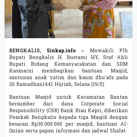
a
g
a
m
a
a
n
,
P
BENGKALIS,
Sinkap.info
–
Mewakili Plh
e
Bupati Bengkalis H. Bustami HY, Staf Ahli
m
k
Bupati Bidang Kemasyarakatan dan SDM
a
Kasmarni membagikan bantuan Masjid,
b
santunan anak yatim dan kaum dhu’afa pada
B
26 Ramadhan1441 Hijriah, Selasa (19/5).
e
n
g
Bantuan Masjid untuk Kecamatan Bantan
k
bersumber dari dana Corporate Social
a
Responsibility (CSR) Bank Riau Kepri, diberikan
l
Pemkab Bengkalis kepada tiga Masjid dengan
i
besaran Rp30.000.000 per masjid, bantuan Al-
s
S
Quran serta papan informasi dan jadwal Shalat.
e