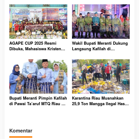
Penampungan
Kepabeanan
AGAPE CUP 2025 Resmi
Wakil Bupati Meranti Dukung
Dibuka, Mahasiswa Kristen
Langsung Kafilah di
Polbeng Bersatu Lewat
Pembukaan MTQ ke-43 Riau
Olahraga
Bupati Meranti Pimpin Kafilah
Karantina Riau Musnahkan
di Pawai Ta’aruf MTQ Riau ke-
25,9 Ton Mangga Ilegal Hasil
43
Tangkapan Bea Cukai di
Bengkalis
Komentar