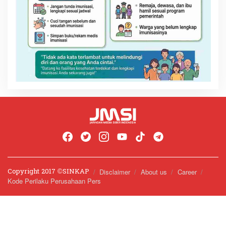
Copyright 2017 ©️SINKAP
Disclaimer
About us
Career
Kode Perilaku Perusahaan Pers