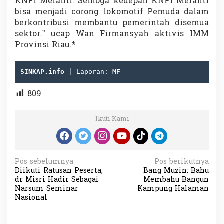
KNPI Meranti. Semoga kedepan KNPI Meranti
bisa menjadi corong lokomotif Pemuda dalam
berkontribusi membantu pemerintah disemua
sektor.” ucap Wan Firmansyah aktivis IMM
Provinsi Riau.*
SINKAP.info 
| Laporan: MF
809
Ikuti Kami
N
Pos sebelumnya
Pos berikutnya
Diikuti Ratusan Peserta,
Bang Muzin: Bahu
a
dr Misri Hadir Sebagai
Membahu Bangun
v
Narsum Seminar
Kampung Halaman
Nasional
i
g