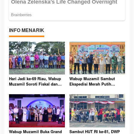
INFO MENARIK
Hari Jadi ke-69 Riau, Wabup
Wabup Muzamil Sambut
Muzamil Soroti Fiskal dan
Ekspedisi Merah Putih
Janjikan Pemerataan
Presisi, 1.200 Mangrove
Pembangunan untuk
Ditanam di Tanah Merah
Masyarakat
Wabup Muzamil Buka Grand
Sambut HUT RI ke-81, DWP