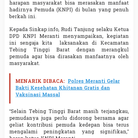
harapan masyarakat bisa merasakan manfaat
k
j
hadirnya Pemuda (KNPI) di bulan yang penuh
i
berkah ini.
l
d
Kepada Sinkap.info, Rudi Tanjung selaku Ketua
i
DPD KNPI Meranti menyampaikan, kegiatan
T
T
ini sengaja kita laksanakan di Kecamatan
B
Tebing Tinggi Barat dengan merangkul
a
pemuda agar bisa dirasakan manfaatnya oleh
r
masyarakat.
a
t
MENARIK DIBACA:
Polres Meranti Gelar
Bakti Kesehatan Khitanan Gratis dan
Vaksinasi Massal
“Selain Tebing Tinggi Barat masih terjangkau,
pemudanya juga perlu didorong bersama agar
geliat kontribusi pemuda kedepan bisa terus
mengalami peningkatan yang signifikan,”