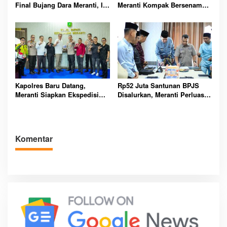
Final Bujang Dara Meranti, Ini
Meranti Kompak Bersenam
Daftar Pemenang dan Pesan
dan Ikuti Perlombaan Seru
Pentingnya
Kapolres Baru Datang,
Rp52 Juta Santunan BPJS
Meranti Siapkan Ekspedisi
Disalurkan, Meranti Perluas
Merah Putih Penuh Makna
Perlindungan Pekerja Rentan
Komentar