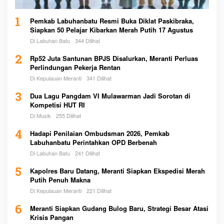
1
Pemkab Labuhanbatu Resmi Buka Diklat Paskibraka,
Siapkan 50 Pelajar Kibarkan Merah Putih 17 Agustus
Di Labuhan Batu
344 Dilihat
2
Rp52 Juta Santunan BPJS Disalurkan, Meranti Perluas
Perlindungan Pekerja Rentan
Di Kepulauan Meranti
341 Dilihat
3
Dua Lagu Pangdam VI Mulawarman Jadi Sorotan di
Kompetisi HUT RI
Di Musik
255 Dilihat
4
Hadapi Penilaian Ombudsman 2026, Pemkab
Labuhanbatu Perintahkan OPD Berbenah
Di Labuhan Batu
241 Dilihat
5
Kapolres Baru Datang, Meranti Siapkan Ekspedisi Merah
Putih Penuh Makna
Di Kepulauan Meranti
221 Dilihat
6
Meranti Siapkan Gudang Bulog Baru, Strategi Besar Atasi
Krisis Pangan