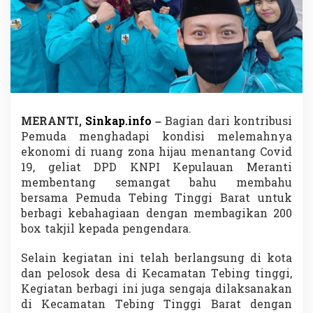
u
M
e
m
b
a
h
u
,
D
MERANTI,
Sinkap.info
–
Bagian dari kontribusi
P
Pemuda menghadapi kondisi melemahnya
D
ekonomi di ruang zona hijau menantang Covid
K
19, geliat DPD KNPI Kepulauan Meranti
N
membentang semangat bahu membahu
P
I
bersama Pemuda Tebing Tinggi Barat untuk
B
berbagi kebahagiaan dengan membagikan 200
e
box takjil kepada pengendara.
r
b
Selain kegiatan ini telah berlangsung di kota
a
g
dan pelosok desa di Kecamatan Tebing tinggi,
i
Kegiatan berbagi ini juga sengaja dilaksanakan
T
di Kecamatan Tebing Tinggi Barat dengan
a