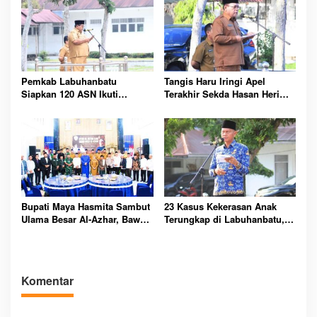
Pemkab Labuhanbatu
Tangis Haru Iringi Apel
Siapkan 120 ASN Ikuti
Terakhir Sekda Hasan Heri
Sertifikasi PBJ, Perkuat
Rambe Jelang Purna Bakti
Profesionalisme dan
Resmi
Integritas Aparatur
Pemerintah
Bupati Maya Hasmita Sambut
23 Kasus Kekerasan Anak
Ulama Besar Al-Azhar, Bawa
Terungkap di Labuhanbatu,
Berkah untuk Masyarakat
Pemkab Serukan
Labuhanbatu Hari Ini
Perlindungan Dimulai dari
Rumah
Komentar