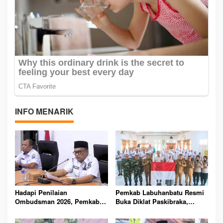
INFO MENARIK
Hadapi Penilaian
Pemkab Labuhanbatu Resmi
Ombudsman 2026, Pemkab
Buka Diklat Paskibraka,
Labuhanbatu Perintahkan
Siapkan 50 Pelajar Kibarkan
OPD Berbenah
Merah Putih 17 Agustus