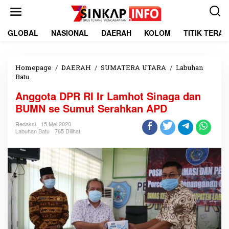
L
e
w
a
GLOBAL
NASIONAL
DAERAH
KOLOM
TITIK TERA
t
i
k
e
Homepage
/
DAERAH
/
SUMATERA UTARA
/
Labuhan
k
Batu
A
o
n
Anggota DPR RI Ir Lamhot Sinaga dan
n
g
t
g
BUMN se Sumut Serahkan APD
e
o
n
t
Redaksi
15 Mei 2020
Labuhan Batu
765 Dilihat
a
D
P
R
R
I
I
r
L
a
m