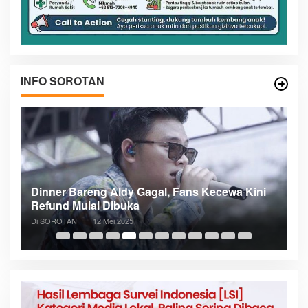
INFO SOROTAN
n
Dinner Bareng Aldy Gagal, Fans Kecewa Kini
Me
Refund Mulai Dibuka
B
Di SOROTAN
|
12 Mei 2025
Di