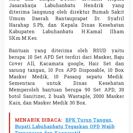
r
Jasaraharja Labuhanbatu Hendrik yang
a
diterima langsung oleh direktur Rumah Sakit
h
Umum Daerah Rantauprapat Dr. Syafril
k
Harahap S.Pb, dan Kepala Dinas Kesehatan
a
n
Kabupaten Labuhanbatu H.Kamal Ilham
A
SKm.M.Kes.
P
D
Bantuan yang diterima oleh RSUD yaitu
berupa: 10 Set APD Set terdiri dari Masker, Baju
Cover All, Kacamata google, Hair Set dan
sarung tangan, 10 Pcs APD Disposable, 10 Box
Masker Medik, 10 Pasang sepatu Medik.
Sementara untuk Dinas Kesehatan
Memperoleh bantuan berupa 90 Set APD, 30
botol Sanitizer, 2 buah Wastaple, 2000 Masker
Kain, dan Masker Medik 30 Box.
MENARIK DIBACA:
BPK Turun Tangan,
Bupati Labuhanbatu Tegaskan OPD Wajib