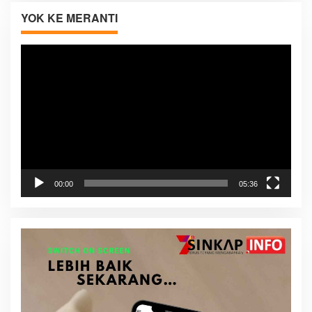
YOK KE MERANTI
Pemutar
Video
00:00
05:36