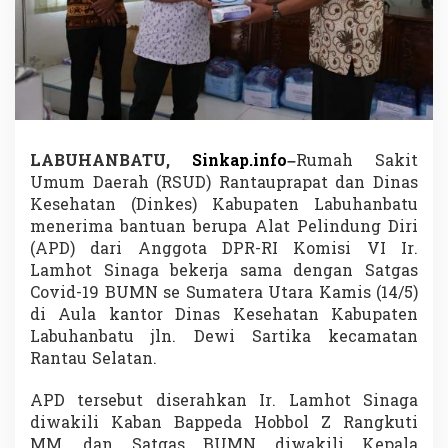
h
o
t
S
i
n
a
g
a
LABUHANBATU,
Sinkap.info
–
Rumah Sakit
d
Umum Daerah (RSUD) Rantauprapat dan Dinas
a
Kesehatan (Dinkes) Kabupaten Labuhanbatu
n
menerima bantuan berupa Alat Pelindung Diri
B
U
(APD) dari Anggota DPR-RI Komisi VI Ir.
M
Lamhot Sinaga bekerja sama dengan Satgas
N
Covid-19 BUMN se Sumatera Utara Kamis (14/5)
s
di Aula kantor Dinas Kesehatan Kabupaten
e
S
Labuhanbatu jln. Dewi Sartika kecamatan
u
Rantau Selatan.
m
u
APD tersebut diserahkan Ir. Lamhot Sinaga
t
diwakili Kaban Bappeda Hobbol Z Rangkuti
S
e
MM, dan Satgas BUMN diwakili Kepala