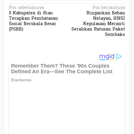
N
Pos sebelumnya
Pos berikutnya
5 Kabupaten di Riau
Ringankan Beban
a
Terapkan Pembatasan
Nelayan, HNSI
v
Sosial Berskala Besar
Kepulauan Meranti
(PSBB)
Serahkan Ratusan Paket
i
Sembako
g
a
s
i
p
o
s