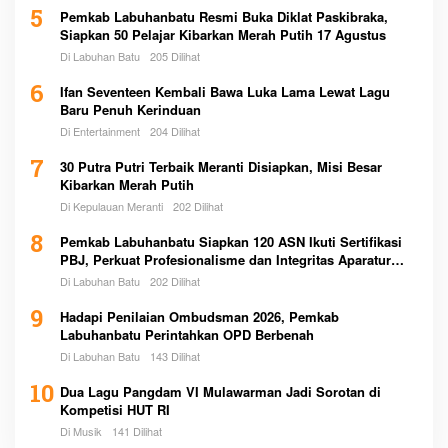
5
Pemkab Labuhanbatu Resmi Buka Diklat Paskibraka,
Siapkan 50 Pelajar Kibarkan Merah Putih 17 Agustus
Di Labuhan Batu
205 Dilihat
6
Ifan Seventeen Kembali Bawa Luka Lama Lewat Lagu
Baru Penuh Kerinduan
Di Entertainment
204 Dilihat
7
30 Putra Putri Terbaik Meranti Disiapkan, Misi Besar
Kibarkan Merah Putih
Di Kepulauan Meranti
202 Dilihat
8
Pemkab Labuhanbatu Siapkan 120 ASN Ikuti Sertifikasi
PBJ, Perkuat Profesionalisme dan Integritas Aparatur
Pemerintah
Di Labuhan Batu
202 Dilihat
9
Hadapi Penilaian Ombudsman 2026, Pemkab
Labuhanbatu Perintahkan OPD Berbenah
Di Labuhan Batu
143 Dilihat
10
Dua Lagu Pangdam VI Mulawarman Jadi Sorotan di
Kompetisi HUT RI
Di Musik
141 Dilihat