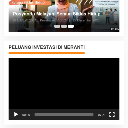
Posyandu Melayani Semua Siklus Hidup
Di ADVERTORIAL, Kesehatan, VIDEO
|
27 Desember 2023
05:08
PELUANG INVESTASI DI MERANTI
Pemutar
Video
00:00
07:21