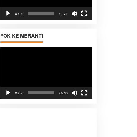
00:00
07:21
YOK KE MERANTI
Pemutar
Video
00:00
05:36