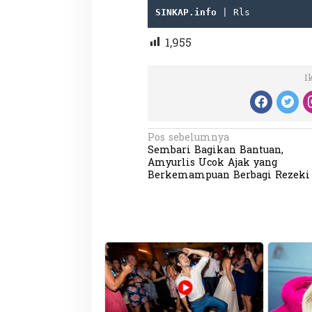
SINKAP.info 
| Rls
1,955
Penembakan Tragis
Utah: Pelaku Sen
I
Masih Buron
Di GLOBAL, SOROTAN
|
N
Pos sebelumnya
Sembari Bagikan Bantuan,
a
Amyurlis Ucok Ajak yang
v
Berkemampuan Berbagi Rezeki
i
g
a
s
i
p