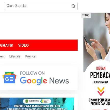
tutup
OGRAFIK
VIDEO
ment
Lifestyle
Promosi