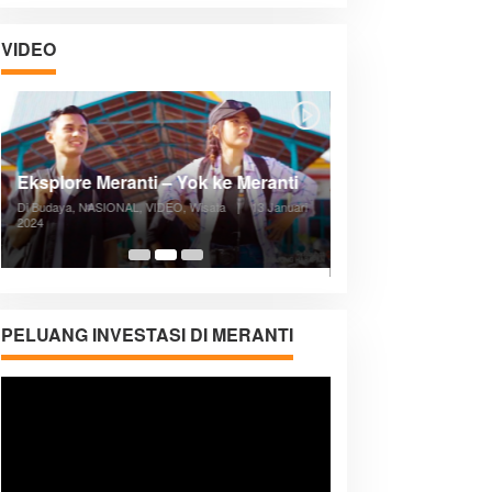
VIDEO
Posyandu Melayani Semua Siklus
Hidup
Di ADVERTORIAL, Kesehatan, VIDEO
|
27
Desember 2023
05:08
PELUANG INVESTASI DI MERANTI
Pemutar
Video