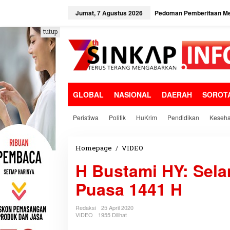
L
e
Jumat, 7 Agustus 2026
Pedoman Pemberitaan Me
w
a
tutup
t
i
k
e
k
o
GLOBAL
NASIONAL
DAERAH
SOROT
n
t
e
Peristiwa
Politik
HuKrim
Pendidikan
Keseha
n
Homepage
/
VIDEO
H
B
H Bustami HY: Sel
u
s
Puasa 1441 H
t
a
m
Redaksi
25 April 2020
i
VIDEO
1955 Dilihat
H