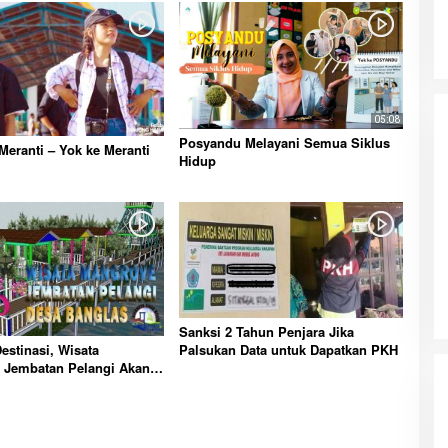
05:08
Posyandu Melayani Semua Siklus
Meranti – Yok ke Meranti
Hidup
Sanksi 2 Tahun Penjara Jika
estinasi, Wisata
Palsukan Data untuk Dapatkan PKH
 Jembatan Pelangi Akan
an Bulan November