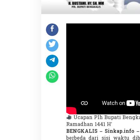
P
u
a
s
a
1
4
4
1
H
Ucapan Plh Bupati Bengka
Ramadhan 1441 H’
BENGKALIS – Sinkap.info 
berbeda dari sisi waktu d