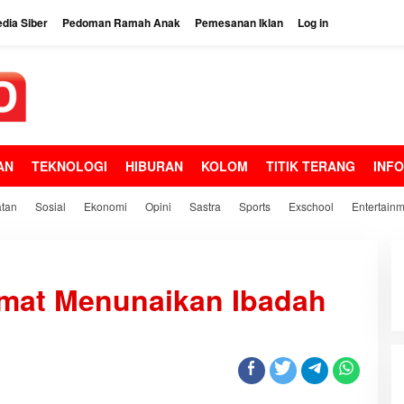
dia Siber
Pedoman Ramah Anak
Pemesanan Iklan
Log in
AN
TEKNOLOGI
HIBURAN
KOLOM
TITIK TERANG
INF
tan
Sosial
Ekonomi
Opini
Sastra
Sports
Exschool
Entertain
amat Menunaikan Ibadah