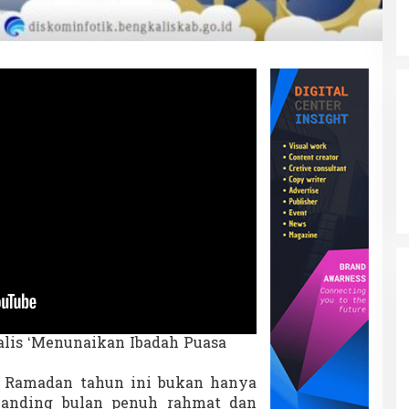
lis ‘Menunaikan Ibadah Puasa
–
Ramadan tahun ini bukan hanya
ibanding bulan penuh rahmat dan