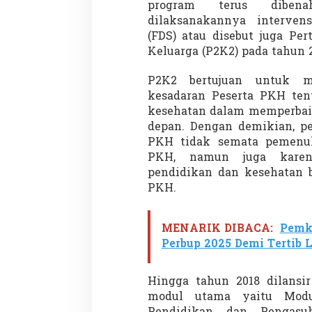
program terus diben
dilaksanakannya interven
(FDS) atau disebut juga P
Keluarga (P2K2) pada tahun 2
P2K2 bertujuan untuk m
kesadaran Peserta PKH ten
kesehatan dalam memperbaik
depan. Dengan demikian, p
PKH tidak semata pemenuh
PKH, namun juga karen
pendidikan dan kesehatan b
PKH.
MENARIK DIBACA:
Pemk
Perbup 2025 Demi Tertib L
Hingga tahun 2018 dilansi
modul utama yaitu Modu