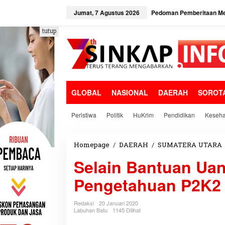
L
e
Jumat, 7 Agustus 2026
Pedoman Pemberitaan Me
w
a
tutup
t
i
k
e
k
o
GLOBAL
NASIONAL
DAERAH
SOROT
n
t
e
Peristiwa
Politik
HuKrim
Pendidikan
Keseha
n
Homepage
/
DAERAH
/
SUMATERA UTARA
Selain Bantuan Uan
Pengetahuan P2K2
Redaksi
20 Januari 2020
Labuhan Batu
1145 Dilihat