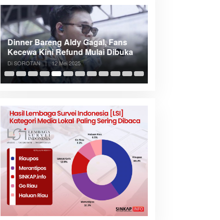
Dinner Bareng Aldy Gagal, Fans
Meranti Incar Kon
Kecewa Kini Refund Mulai Dibuka
Kepri, Bupati A
Di SOROTAN
|
12 Mei 2025
Di SOROTAN
|
6 Mei 2