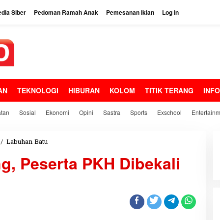
dia Siber
Pedoman Ramah Anak
Pemesanan Iklan
Log in
AN
TEKNOLOGI
HIBURAN
KOLOM
TITIK TERANG
INF
tan
Sosial
Ekonomi
Opini
Sastra
Sports
Exschool
Entertain
/
Labuhan Batu
S
e
g, Peserta PKH Dibekali
l
a
i
n
B
a
n