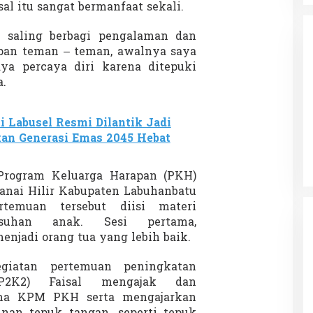
al itu sangat bermanfaat sekali.
k saling berbagi pengalaman dan
epan teman – teman, awalnya saya
ya percaya diri karena ditepuki
.
da dalam
Eksplore Meranti – Yok ke Meranti
i Labusel Resmi Dilantik Jadi
a Internasional
Di Budaya, NASIONAL, VIDEO, Wisata
|
13 Januari
kan Generasi Emas 2045 Hebat
ng
Januari 2024
2024
Program Keluarga Harapan (PKH)
anai Hilir Kabupaten Labuhanbatu
temuan tersebut diisi materi
suhan anak. Sesi pertama,
jadi orang tua yang lebih baik.
giatan pertemuan peningkatan
P2K2) Faisal mengajak dan
ama KPM PKH serta mengajarkan