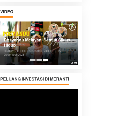
VIDEO
Posyandu Melayani Semua Siklus
Hidup
Di ADVERTORIAL, Kesehatan, VIDEO
|
27
Desember 2023
05:08
PELUANG INVESTASI DI MERANTI
Pemutar
Video