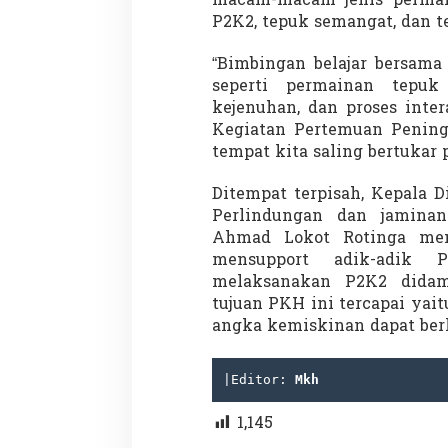
macam-macam jenis permain
P2K2, tepuk semangat, dan te
“Bimbingan belajar bersam
seperti permainan tepu
kejenuhan, dan proses inte
Kegiatan Pertemuan Penin
tempat kita saling bertukar p
Ditempat terpisah, Kepala D
Perlindungan dan jaminan
Ahmad Lokot Rotinga me
mensupport adik-adik 
melaksanakan P2K2 didam
tujuan PKH ini tercapai ya
angka kemiskinan dapat berk
|Editor: 
Mkh
1,145