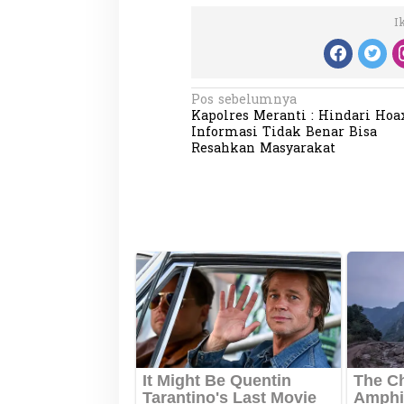
I
N
Pos sebelumnya
Kapolres Meranti : Hindari Hoa
a
Informasi Tidak Benar Bisa
v
Resahkan Masyarakat
i
g
a
s
i
p
o
s