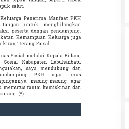
an tepuk tangan, seperti tepuk
puk salut.
a Keluarga Penerima Manfaat PKH
k tangan untuk menghilangkan
raksi peserta dengan pendamping.
gkatan Kemampuan Keluarga juga
ikiran,” terang Faisal.
inas Sosial melalui Kepala Bidang
 Sosial Kabupaten Labuhanbatu
ngatakan, saya mendukung dan
Pendamping PKH agar terus
pingannya masing-masing agar
itu memutus rantai kemiskinan dan
urang. (*)