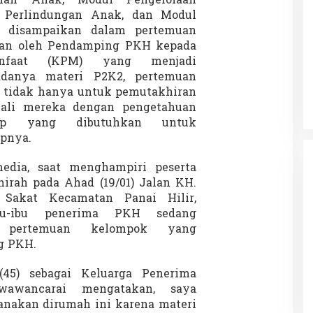
han Anak, Modul Pengelolaan
 Perlindungan Anak, dan Modul
K2 disampaikan dalam pertemuan
kan oleh Pendamping PKH kepada
Patok Batas Tanah
Rekognisi Sejarah Kerajaan Siak
nfaat (KPM) yang menjadi
n Dukung
dan Harapan Daerah Istimewa Riau
danya materi P2K2, pertemuan
|
8 Agustus 2025
Di KOLOM, Opini, SOROTAN
|
16 Juni 2025
 tidak hanya untuk pemutakhiran
li mereka dengan pengetahuan
up yang dibutuhkan untuk
pnya.
dia, saat menghampiri peserta
rah pada Ahad (19/01) Jalan KH.
Sakat Kecamatan Panai Hilir,
bu-ibu penerima PKH sedang
n pertemuan kelompok yang
g PKH.
(45) sebagai Keluarga Penerima
wawancarai mengatakan, saya
anakan dirumah ini karena materi