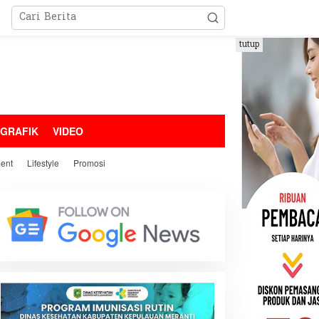
tutup
OGRAFIK
VIDEO
ment
Lifestyle
Promosi