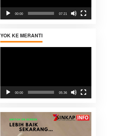
00:00
07:21
YOK KE MERANTI
Pemutar
Video
00:00
05:36