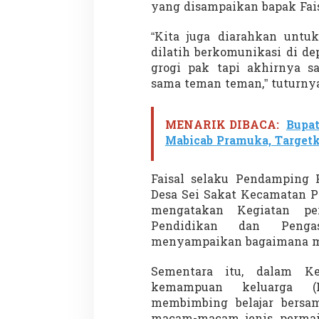
yang disampaikan bapak Fais
“Kita juga diarahkan untu
dilatih berkomunikasi di d
grogi pak tapi akhirnya sa
sama teman teman,” tuturnya
Partisipasi Pemu
MENARIK DIBACA:
Bupat
Pelayanan Sukarel
Mabicab Pramuka, Target
Diadakan di Nanji
Di GLOBAL, VIDEO
|
18 
Faisal selaku Pendamping 
Desa Sei Sakat Kecamatan P
mengatakan Kegiatan per
Pendidikan dan Penga
menyampaikan bagaimana men
Sementara itu, dalam Ke
kemampuan keluarga (
membimbing belajar bers