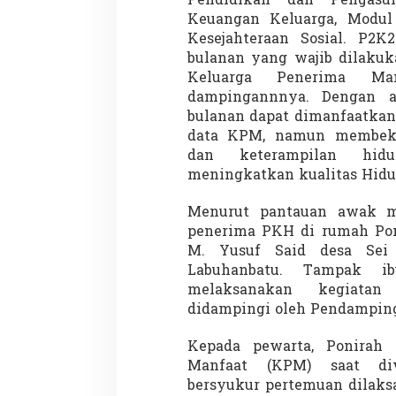
Pendidikan dan Pengasu
Keuangan Keluarga, Modul
Kesejahteraan Sosial. P2
bulanan yang wajib dilaku
Demonstrasi Gen-Z Guncang
Menteri Nusron: 
Keluarga Penerima Ma
Nepal, PM Mundur Mendadak
Cegah Konflik da
dampingannnya. Dengan a
Setelah Gedung Parlemen Dibakar
Penataan Ruang
Di GLOBAL, SOROTAN
|
12 September 2025
Di NASIONAL, SOROTAN
bulanan dapat dimanfaatkan
data KPM, namun membeka
dan keterampilan hid
meningkatkan kualitas Hidu
Menurut pantauan awak me
penerima PKH di rumah Poni
M. Yusuf Said desa Sei 
Labuhanbatu. Tampak i
melaksanakan kegiata
didampingi oleh Pendampin
Kepada pewarta, Ponirah 
Manfaat (KPM) saat di
bersyukur pertemuan dilaks