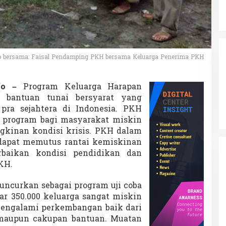
l
i
P
e
n
g
e
o bersama: Faisal Pendamping PKH bersama Keluarga Penerima PKH
t
a
h
fo –
Program Keluarga Harapan
u
 bantuan tunai bersyarat yang
a
pra sejahtera di Indonesia. PKH
n
tu program bagi masyarakat miskin
P
2
ngkinan kondisi krisis. PKH dalam
K
dapat memutus rantai kemiskinan
2
rbaikan kondisi pendidikan dan
KH.
luncurkan sebagai program uji coba
ar 350.000 keluarga sangat miskin
 mengalami perkembangan baik dari
maupun cakupan bantuan. Muatan