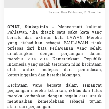
t
i
H
Selamat Hari Pahlawan, 10 November
a
r
i
OPINI, Sinkap.info –
Mencermati kalimat
P
Pahlawan, jika ditarik satu suku kata yang
a
bersatu dari akhiran kata LAWAN. Mereka
h
l
yang diabadikan sebagai PAHLAWAN tidak
a
terlepas dari kata Perlawanan yang selalu
w
dihubungkan dengan perjuangan dalam
a
merebut cita cita Kemerdekaan Republik
n
Indonesia yang sudah tertanam nilai kecintaan
utuh untuk melepas dari penindasan,
ketertinggalan dan keterbelakangan.
Kecintaan yang bersatu dalam semangat
perjuangan mereka kobarkan, ikhlas dan tulus
mereka korbankan dengan segala cara untuk
menunaikan kemerdekaan sebagai tujuan
akhir dari perjuangan.