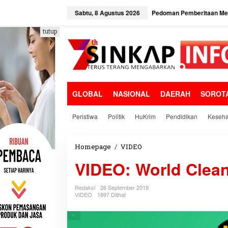
L
e
Sabtu, 8 Agustus 2026
Pedoman Pemberitaan Med
w
a
tutup
t
i
k
e
k
o
GLOBAL
NASIONAL
DAERAH
SOROT
n
t
e
Peristiwa
Politik
HuKrim
Pendidikan
Keseha
n
Homepage
/
VIDEO
V
I
VIDEO: World Clea
D
E
O
Redaksi
26 September 2019
:
VIDEO
1897 Dilihat
W
o
r