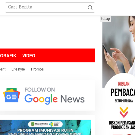
tutup
OGRAFIK
VIDEO
ment
Lifestyle
Promosi