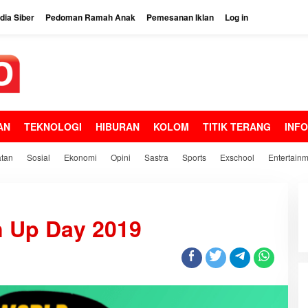
ia Siber
Pedoman Ramah Anak
Pemesanan Iklan
Log in
AN
TEKNOLOGI
HIBURAN
KOLOM
TITIK TERANG
INF
tan
Sosial
Ekonomi
Opini
Sastra
Sports
Exschool
Entertain
n Up Day 2019