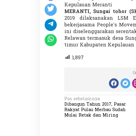
Kepulauan Meranti
MERANTI, Sungai tohor (
2019 dilaksanakan LSM E
bekerjasama People’s Movem
ini diselenggarakan serentak
Relawan termasuk desa Sung
timur Kabupaten Kepulauan M
1,897
I
N
Pos sebelumnya
Dibangun Tahun 2017, Pasar
a
Rakyat Pulau Merbau Sudah
v
Mulai Retak dan Miring
i
g