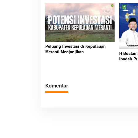
Peluang Investasi di Kepulauan
Partisipasi Pemu
Meranti Menjanjikan
H Bustam
Pelayanan Sukarel
Ibadah Pu
Diadakan di Nanji
Di GLOBAL, VIDEO
|
18 
Komentar