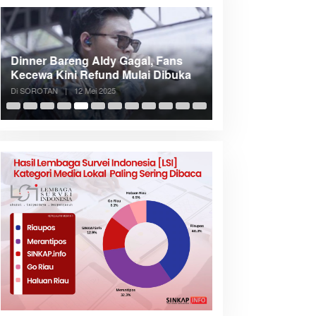
Dinner Bareng Aldy Gagal, Fans
Meranti Incar Kon
Kecewa Kini Refund Mulai Dibuka
Kepri, Bupati A
Di SOROTAN
|
12 Mei 2025
Di SOROTAN
|
6 Mei 2