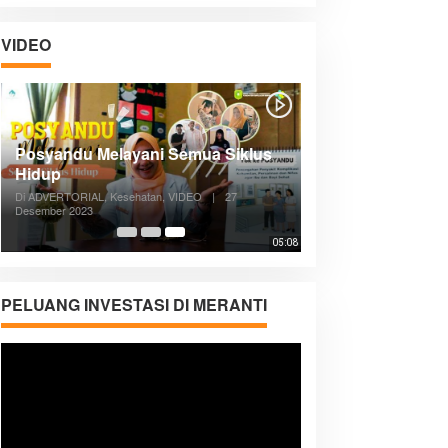
VIDEO
Posyandu Melayani Semua Siklus
Hidup
Di ADVERTORIAL, Kesehatan, VIDEO
|
27
Desember 2023
05:08
PELUANG INVESTASI DI MERANTI
Pemutar
Video