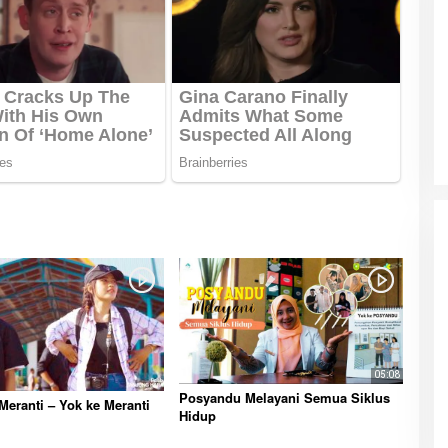
Patok Batas Tanah
Rekognisi Sejarah Kerajaan Siak
n Dukung
dan Harapan Daerah Istimewa Riau
|
8 Agustus 2025
Di KOLOM, Opini, SOROTAN
|
16 Juni 2025
05:08
Posyandu Melayani Semua Siklus
Meranti – Yok ke Meranti
Hidup