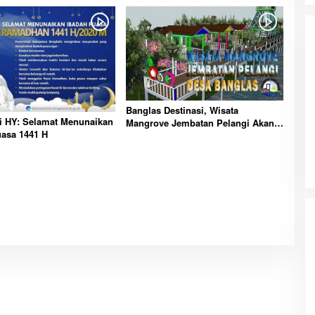
Banglas Destinasi, Wisata
da dalam
Eksplore Meranti – Yok ke Meranti
i HY: Selamat Menunaikan
Mangrove Jembatan Pelangi Akan
a Internasional
Di Budaya, NASIONAL, VIDEO, Wisata
|
13 Januari
asa 1441 H
Diresmikan Bulan November
ng
Januari 2024
2024