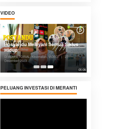
VIDEO
Posyandu Melayani Semua Siklus
Hidup
Di ADVERTORIAL, Kesehatan, VIDEO
|
27
Desember 2023
05:08
PELUANG INVESTASI DI MERANTI
Pemutar
Video