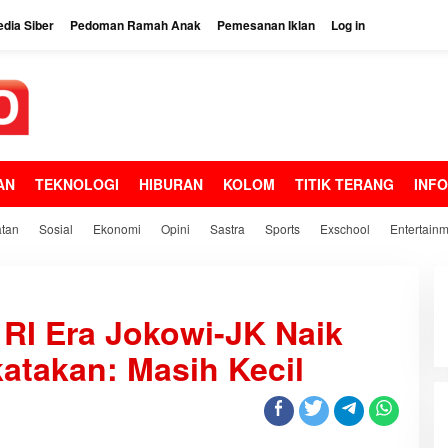
dia Siber
Pedoman Ramah Anak
Pemesanan Iklan
Log in
AN
TEKNOLOGI
HIBURAN
KOLOM
TITIK TERANG
INF
tan
Sosial
Ekonomi
Opini
Sastra
Sports
Exschool
Entertain
RI Era Jokowi-JK Naik
katakan: Masih Kecil