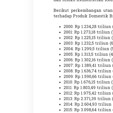
dan Risiko Kementerian Keuan
s
i
Berikut perkembangan utan
h
K
terhadap Produk Domestik Br
e
c
2000: Rp 1.234,28 triliun
i
2001: Rp 1.273,18 triliun 
l
2002: Rp 1.225,15 triliun 
2003: Rp 1.232,5 triliun (
2004: Rp 1.299,5 triliun 
2005: Rp 1.313,5 triliun (
2006: Rp 1.302,16 triliun 
2007: Rp 1.389,41 triliun 
2008: Rp 1.636,74 triliun
2009: Rp 1.590,66 triliun
2010: Rp 1.676,15 triliun 
2011: Rp 1.803,49 triliun 
2012: Rp 1.975,42 triliun 
2013: Rp 2.371,39 triliun 
2014: Rp 2.604,93 triliun 
2015: Rp 3.098,64 triliun 