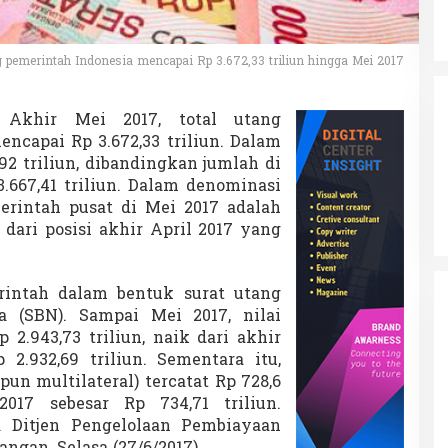
g pemerintah Indonesia mencapai Rp 3.672,33 triliun hingga Mei 2017
–
Akhir Mei 2017, total utang
encapai Rp 3.672,33 triliun. Dalam
,92 triliun, dibandingkan jumlah di
3.667,41 triliun. Dalam denominasi
erintah pusat di Mei 2017 adalah
s dari posisi akhir April 2017 yang
rintah dalam bentuk surat utang
a (SBN). Sampai Mei 2017, nilai
2.943,73 triliun, naik dari akhir
 2.932,69 triliun. Sementara itu,
pun multilateral) tercatat Rp 728,6
2017 sebesar Rp 734,71 triliun.
a Ditjen Pengelolaan Pembiayaan