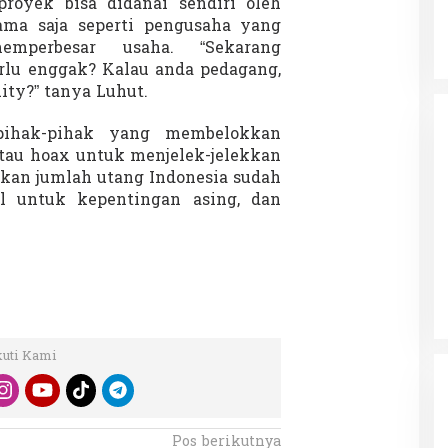
oyek bisa didanai sendiri oleh
ama saja seperti pengusaha yang
perbesar usaha. “Sekarang
erlu enggak? Kalau anda pedagang,
ity?” tanya Luhut.
pihak-pihak yang membelokkan
atau hoax untuk menjelek-jelekkan
an jumlah utang Indonesia sudah
il untuk kepentingan asing, dan
kuti Kami
Pos berikutnya