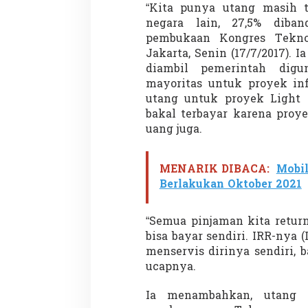
“Kita punya utang masih t
negara lain, 27,5% diba
pembukaan Kongres Tekno
Jakarta, Senin (17/7/2017).
diambil pemerintah digu
mayoritas untuk proyek inf
utang untuk proyek Light R
Partisipasi Pemu
bakal terbayar karena proy
Pelayanan Sukarel
uang juga.
Diadakan di Nanji
Di GLOBAL, VIDEO
|
18 
MENARIK DIBACA:
Mobil
Berlakukan Oktober 2021
“Semua pinjaman kita return
bisa bayar sendiri. IRR-nya (
menservis dirinya sendiri, b
ucapnya.
Ia menambahkan, utang 