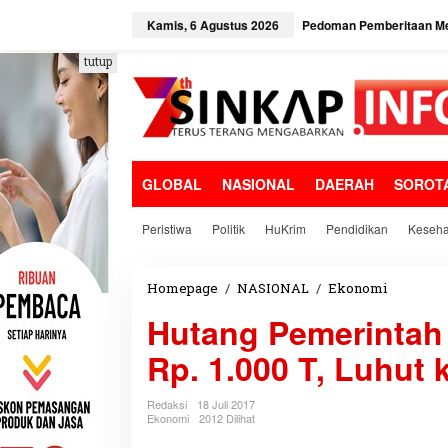
L
e
Kamis, 6 Agustus 2026
Pedoman Pemberitaan Me
w
a
tutup
t
i
k
e
k
o
GLOBAL
NASIONAL
DAERAH
SOROT
n
t
e
Peristiwa
Politik
HuKrim
Pendidikan
Keseha
n
Homepage
/
NASIONAL
/
Ekonomi
H
u
Hutang Pemerintah 
t
a
Rp. 1.000 T, Luhut 
n
g
P
Redaksi
18 Juli 2017
e
Ekonomi
2012 Dilihat
m