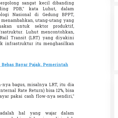
ergolong sangat kecil dibanding
nding PDB,” kata Luhut, dalam
logi Nasional di Gedung BPPT,
 Ia menambahkan, utang-utang yang
nakan untuk sektor produktif,
rastruktur. Luhut mencontohkan,
ail Transit (LRT) yang diyakini
da dalam
Eksplore Meranti – Yok ke Meranti
ek infrastruktur itu menghasilkan
a Internasional
Di Budaya, NASIONAL, VIDEO, Wisata
|
13 Januari
ng
Januari 2024
2024
 Bebas Bayar Pajak, Pemerintah
-nya bagus, misalnya LRT, itu dia
Internal Rate Return) bisa 12%, bisa
ayar pakai cash flow-nya sendiri,”
adalah hal yang wajar dalam