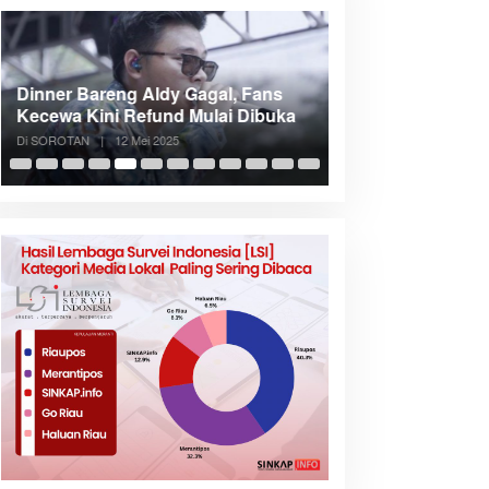
Dinner Bareng Aldy Gagal, Fans
Meranti Incar Kon
Kecewa Kini Refund Mulai Dibuka
Kepri, Bupati A
Di SOROTAN
|
12 Mei 2025
Di SOROTAN
|
6 Mei 2