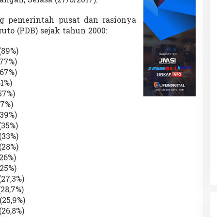
gan, Selasa (27/6/2017).
g pemerintah pusat dan rasionya
uto (PDB) sejak tahun 2000:
 (89%)
(77%)
(67%)
61%)
(57%)
47%)
(39%)
(35%)
 (33%)
 (28%)
(26%)
(25%)
(27,3%)
(28,7%)
(25,9%)
(26,8%)