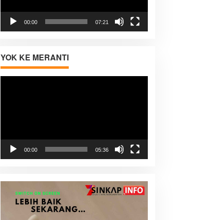
00:00
07:21
YOK KE MERANTI
Pemutar
Video
00:00
05:36