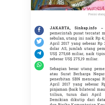
R
p
.
1
Posisi utan
.
0
0
JAKARTA, Sinkap.info 
0
pemerintah pusat tercatat m
T
sebulan, utang ini naik Rp 4
,
April 2017 yang sebesar Rp 
L
u
dolar AS, jumlah utang pem
h
US$ 275,68 miliar, naik tipi
u
sebesar US$ 275,19 miliar.
t
k
Sebagian besar utang peme
a
t
atau Surat Berharga Negar
a
penerbitan SBN mencapai Rp 
k
April 2017 yang sebesar Rp
a
pinjaman (baik bilateral mau
n
:
triliun, turun dari April 
M
Demikian dikutip dari dat
a