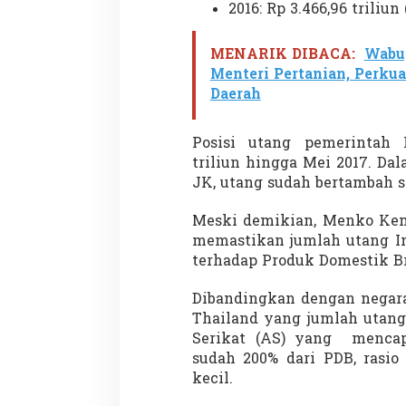
2016: Rp 3.466,96 triliun 
MENARIK DIBACA:
Wabu
Menteri Pertanian, Perk
Demonstrasi Gen-Z Guncang
Menteri Nusron: 
Daerah
Nepal, PM Mundur Mendadak
Cegah Konflik da
Setelah Gedung Parlemen Dibakar
Penataan Ruang
Di GLOBAL, SOROTAN
|
12 September 2025
Di NASIONAL, SOROTAN
Posisi utang pemerintah 
triliun hingga Mei 2017. D
JK, utang sudah bertambah sek
Meski demikian, Menko Kema
memastikan jumlah utang In
terhadap Produk Domestik Br
Dibandingkan dengan negara
Thailand yang jumlah utang
Serikat (AS) yang mencap
sudah 200% dari PDB, rasio
kecil.