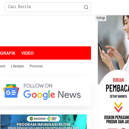
tutup
OGRAFIK
VIDEO
ment
Lifestyle
Promosi