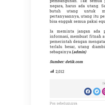
pembangunan. Tak semua pr
negara, harus ada utang. S
butuh utang untuk mem
pertanyaannya, utang itu p
bisa enggak semua pakai equ
Ia meminta jangan ada 
informasi, membuat fitnah 
pemerintah dengan mengatak
terlalu besar, utang diamb
sebagainya.
(
admin)
Sumber: detik.com
2,012
I
N
Pos sebelumnya