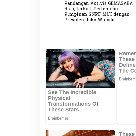
Pandangan Aktivis GEMASABA
a
Riau, terkait Pertemuan
v
Pimpinan GNPF MUI dengan
Presiden Joko Widodo
i
g
a
s
i
p
o
s