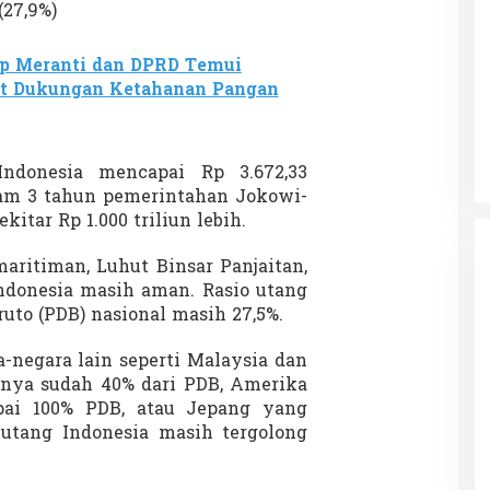
(27,9%)
p Meranti dan DPRD Temui
uat Dukungan Ketahanan Pangan
Patok Batas Tanah
Rekognisi Sejarah Kerajaan Siak
n Dukung
dan Harapan Daerah Istimewa Riau
|
8 Agustus 2025
Di KOLOM, Opini, SOROTAN
|
16 Juni 2025
Indonesia mencapai Rp 3.672,33
alam 3 tahun pemerintahan Jokowi-
itar Rp 1.000 triliun lebih.
ritiman, Luhut Binsar Panjaitan,
donesia masih aman. Rasio utang
uto (PDB) nasional masih 27,5%.
-negara lain seperti Malaysia dan
nya sudah 40% dari PDB, Amerika
ai 100% PDB, atau Jepang yang
 utang Indonesia masih tergolong