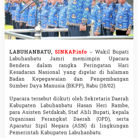
e
k
a
n
k
a
n
D
i
LABUHANBATU,
SINKAP.info
– Wakil Bupati
s
Labuhanbatu
Jamri
memimpin Upacara
i
p
Bendera dalam rangka Peringatan Hari
l
Kesadaran Nasional yang digelar di halaman
i
Badan Kepegawaian dan Pengembangan
n
Sumber Daya Manusia
(BKPP), Rabu (18/02).
A
S
N
Upacara tersebut diikuti oleh Sekretaris Daerah
d
Kabupaten Labuhanbatu
Hasan Heri Rambe
,
a
para Asisten Setdakab, Staf Ahli Bupati, kepala
n
Organisasi Perangkat Daerah (OPD), serta
P
e
Aparatur Sipil Negara (ASN) di lingkungan
n
Pemerintah Kabupaten Labuhanbatu
.
c