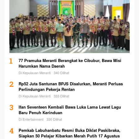
1
77 Pramuka Meranti Berangkat ke Cibubur, Bawa Misi
Harumkan Nama Daerah
Di Kepulauan Meranti
340 Dilihat
2
Rp52 Juta Santunan BPJS Disalurkan, Meranti Perluas
Perlindungan Pekerja Rentan
Di Kepulauan Meranti
333 Dilihat
3
Ifan Seventeen Kembali Bawa Luka Lama Lewat Lagu
Baru Penuh Kerinduan
Di Entertainment
330 Dilihat
4
Pemkab Labuhanbatu Resmi Buka Diklat Paskibraka,
Siapkan 50 Pelajar Kibarkan Merah Putih 17 Agustus