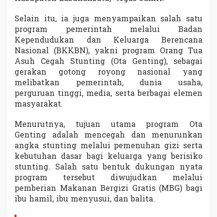
N
a
Selain itu, ia juga menyampaikan salah satu
s
program pemerintah melalui
Badan
i
Kependudukan dan Keluarga Berencana
o
Nasional
(BKKBN), yakni program Orang Tua
n
a
Asuh Cegah Stunting (Ota Genting), sebagai
l
gerakan gotong royong nasional yang
melibatkan pemerintah, dunia usaha,
perguruan tinggi, media, serta berbagai elemen
masyarakat.
Menurutnya, tujuan utama program Ota
Genting adalah mencegah dan menurunkan
angka stunting melalui pemenuhan gizi serta
kebutuhan dasar bagi keluarga yang berisiko
stunting. Salah satu bentuk dukungan nyata
program tersebut diwujudkan melalui
pemberian Makanan Bergizi Gratis (MBG) bagi
ibu hamil, ibu menyusui, dan balita.