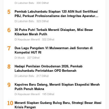
Di Labuhan Batu
330 Dilihat
5
Pemkab Labuhanbatu Siapkan 120 ASN Ikuti Sertifikasi
PBJ, Perkuat Profesionalisme dan Integritas Aparatur
Pemerintah
Di Labuhan Batu
323 Dilihat
6
30 Putra Putri Terbaik Meranti Disiapkan, Misi Besar
Kibarkan Merah Putih
Di Kepulauan Meranti
322 Dilihat
7
Dua Lagu Pangdam VI Mulawarman Jadi Sorotan di
Kompetisi HUT RI
Di Musik
227 Dilihat
8
Hadapi Penilaian Ombudsman 2026, Pemkab
Labuhanbatu Perintahkan OPD Berbenah
Di Labuhan Batu
217 Dilihat
9
Kapolres Baru Datang, Meranti Siapkan Ekspedisi Merah
Putih Penuh Makna
Di Kepulauan Meranti
195 Dilihat
10
Meranti Siapkan Gudang Bulog Baru, Strategi Besar Atasi
Krisis Pangan