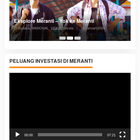
Posyandu Melayani Semua Siklus Hidup
Di ADVERTORIAL, Kesehatan, VIDEO
|
27 Desember 2023
05:08
PELUANG INVESTASI DI MERANTI
Pemutar
Video
00:00
07:21