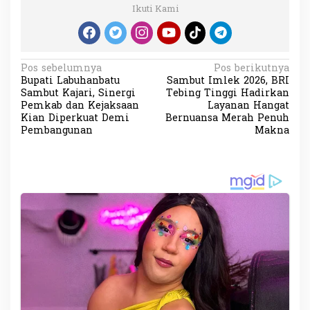
Ikuti Kami
N
Pos sebelumnya
Pos berikutnya
Bupati Labuhanbatu
Sambut Imlek 2026, BRI
a
Sambut Kajari, Sinergi
Tebing Tinggi Hadirkan
v
Pemkab dan Kejaksaan
Layanan Hangat
Kian Diperkuat Demi
Bernuansa Merah Penuh
i
Pembangunan
Makna
g
a
s
i
p
o
s