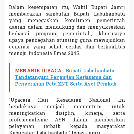
e
Dalam kesempatan itu, Wakil Bupati Jamri
g
membacakan sambutan Bupati Labuhanbatu
a
h
yang menegaskan komitmen pemerintah
a
daerah dalam mendukung dan menyukseskan
n
berbagai program pemerintah, khususnya
S
upaya pencegahan stunting guna mewujudkan
t
generasi yang sehat, cerdas, dan berkualitas
u
n
menuju Indonesia Emas 2045.
t
i
n
MENARIK DIBACA:
Bupati Labuhanbatu
g
Tandatangani Perjanjian Kerjasama dan
S
Penyerahan Peta ZNT Serta Aset Pemkab
a
a
t
“Upacara Hari Kesadaran Nasional ini
U
p
hendaknya menjadi momentum untuk
a
meningkatkan disiplin, kinerja, serta
c
profesionalisme ASN dalam memberikan
a
pelayanan terbaik kepada masyarakat
r
Kabupaten Labuhanbatu,” tegas Jamri.
a