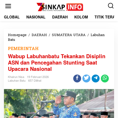
L
e
w
a
GLOBAL
NASIONAL
DAERAH
KOLOM
TITIK TERA
t
i
k
e
Homepage
/
DAERAH
/
SUMATERA UTARA
/
Labuhan
k
Batu
W
o
a
PEMERINTAH
n
b
t
u
Wabup Labuhanbatu Tekankan Disiplin
e
p
ASN dan Pencegahan Stunting Saat
n
L
Upacara Nasional
a
b
Khairun Nisa
19 Februari 2026
u
Labuhan Batu
657 Dilihat
h
a
n
b
a
t
u
T