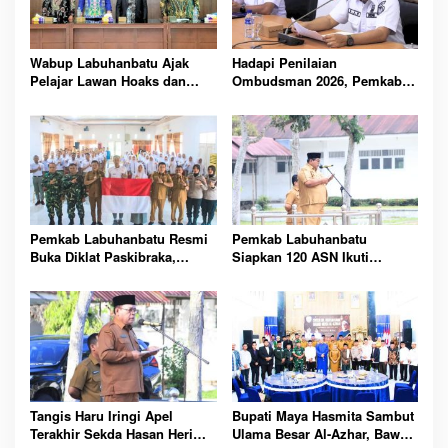
Wabup Labuhanbatu Ajak
Hadapi Penilaian
Pelajar Lawan Hoaks dan
Ombudsman 2026, Pemkab
Intoleransi, Jaga Kerukunan
Labuhanbatu Perintahkan
di Era Digital
OPD Berbenah
Pemkab Labuhanbatu Resmi
Pemkab Labuhanbatu
Buka Diklat Paskibraka,
Siapkan 120 ASN Ikuti
Siapkan 50 Pelajar Kibarkan
Sertifikasi PBJ, Perkuat
Merah Putih 17 Agustus
Profesionalisme dan
Integritas Aparatur
Pemerintah
Tangis Haru Iringi Apel
Bupati Maya Hasmita Sambut
Terakhir Sekda Hasan Heri
Ulama Besar Al-Azhar, Bawa