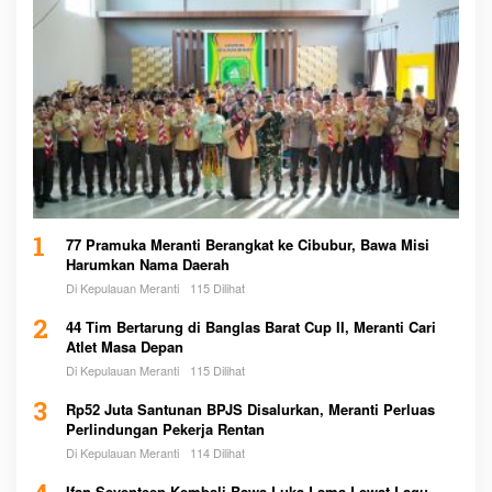
1
77 Pramuka Meranti Berangkat ke Cibubur, Bawa Misi
Harumkan Nama Daerah
Di Kepulauan Meranti
115 Dilihat
2
44 Tim Bertarung di Banglas Barat Cup II, Meranti Cari
Atlet Masa Depan
Di Kepulauan Meranti
115 Dilihat
3
Rp52 Juta Santunan BPJS Disalurkan, Meranti Perluas
Perlindungan Pekerja Rentan
Di Kepulauan Meranti
114 Dilihat
Ifan Seventeen Kembali Bawa Luka Lama Lewat Lagu