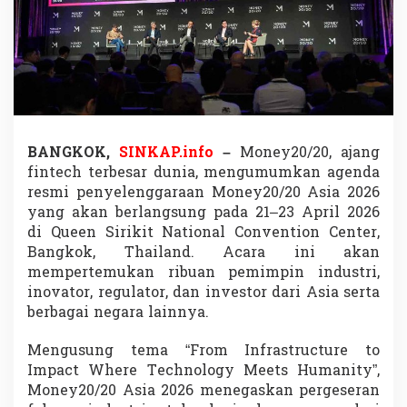
S
i
a
p
D
i
g
e
l
BANGKOK,
SINKAP.info
–
Money20/20, ajang
a
fintech terbesar dunia, mengumumkan agenda
r
,
resmi penyelenggaraan Money20/20 Asia 2026
F
yang akan berlangsung pada 21–23 April 2026
i
di Queen Sirikit National Convention Center,
n
Bangkok, Thailand. Acara ini akan
t
e
mempertemukan ribuan pemimpin industri,
c
inovator, regulator, dan investor dari Asia serta
h
berbagai negara lainnya.
F
o
Mengusung tema “From Infrastructure to
k
u
Impact Where Technology Meets Humanity”,
s
Money20/20 Asia 2026 menegaskan pergeseran
D