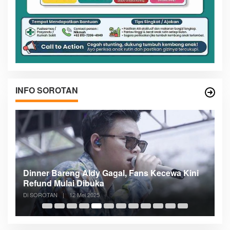
INFO SOROTAN
n
Dinner Bareng Aldy Gagal, Fans Kecewa Kini
Me
Refund Mulai Dibuka
B
Di SOROTAN
|
12 Mei 2025
Di