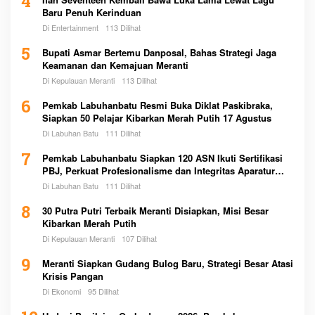
4
Baru Penuh Kerinduan
Di Entertainment
113 Dilihat
5
Bupati Asmar Bertemu Danposal, Bahas Strategi Jaga
Keamanan dan Kemajuan Meranti
Di Kepulauan Meranti
113 Dilihat
6
Pemkab Labuhanbatu Resmi Buka Diklat Paskibraka,
Siapkan 50 Pelajar Kibarkan Merah Putih 17 Agustus
Di Labuhan Batu
111 Dilihat
7
Pemkab Labuhanbatu Siapkan 120 ASN Ikuti Sertifikasi
PBJ, Perkuat Profesionalisme dan Integritas Aparatur
Pemerintah
Di Labuhan Batu
111 Dilihat
8
30 Putra Putri Terbaik Meranti Disiapkan, Misi Besar
Kibarkan Merah Putih
Di Kepulauan Meranti
107 Dilihat
9
Meranti Siapkan Gudang Bulog Baru, Strategi Besar Atasi
Krisis Pangan
Di Ekonomi
95 Dilihat