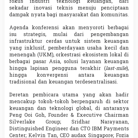
fokus industri teknologi keuangan, dari
a
sekadar inovasi teknis menuju penciptaan
m
dampak nyata bagi masyarakat dan komunitas.
p
a
k
Agenda konferensi akan menyoroti berbagai
K
isu strategis, mulai dari pengembangan
e
infrastruktur cerdas untuk sistem keuangan
m
yang inklusif, pemberdayaan usaha kecil dan
a
n
menengah (UKM), orkestrasi ekosistem lokal di
u
berbagai pasar Asia, solusi layanan keuangan
s
hingga lapisan pengguna terakhir (
last-mile
),
i
hingga konvergensi antara keuangan
a
a
tradisional dan keuangan terdesentralisasi.
n
Deretan pembicara utama yang akan hadir
mencakup tokoh-tokoh berpengaruh di sektor
keuangan dan teknologi global, di antaranya
Peng Ooi Goh, Founder & Executive Chairman
Silverlake Group; Sridhar Narayanan,
Distinguished Engineer dan CTO IBM Payments
Center; Kelvin Tan, CEO audax Singapore; Fozia