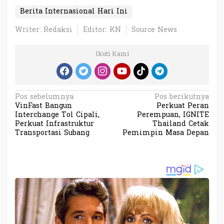
Berita Internasional Hari Ini
Writer: Redaksi
Editor: KN
Source News
Ikuti Kami
N
Pos sebelumnya
Pos berikutnya
VinFast Bangun
Perkuat Peran
a
Interchange Tol Cipali,
Perempuan, IGNITE
v
Perkuat Infrastruktur
Thailand Cetak
Transportasi Subang
Pemimpin Masa Depan
i
g
a
s
i
p