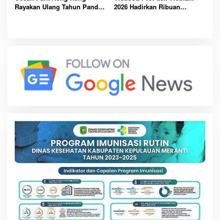
Rayakan Ulang Tahun Panda,
2026 Hadirkan Ribuan
Pengunjung Berpeluang
Perusahaan Global, Perkuat
Bawa Pulang Mobil Listrik
Masa Depan Industri F&B
Mewah
Berkelanjutan