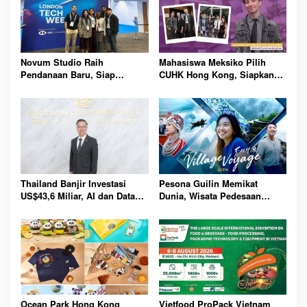
Novum Studio Raih
Mahasiswa Meksiko Pilih
Pendanaan Baru, Siap
CUHK Hong Kong, Siapkan
Guncang Dunia Bisnis Lewat
Karier Media Global Lewat
Platform AI Ahoy Project
Beasiswa Internasional
Global
Bergengsi
Thailand Banjir Investasi
Pesona Guilin Memikat
US$43,6 Miliar, AI dan Data
Dunia, Wisata Pedesaan
Center Jadi Penggerak
Hadirkan Pengalaman Budaya
Ekonomi Baru Nasional
dan Alam Tak Terlupakan
Bersama
Ocean Park Hong Kong
Vietfood ProPack Vietnam