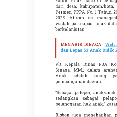
Forum Anak hadir di berbag
dari desa, kabupaten/kota,
Permen PPPA No. 1 Tahun 2
2025. Aturan ini menegas
wadah partisipasi anak da
berkelanjutan.
Partisipasi Pemu
MENARIK DIBACA:
Wali
Pelayanan Sukarel
dan Lepas 53 Anak Didik
Diadakan di Nanji
Di GLOBAL, VIDEO
|
18 
Plt Kepala Dinas P3A Kot
Sinaga, MM., dalam arah
Anak adalah ruang par
pembangunan daerah.
“Sebagai pelopor, anak-anak
sedangkan sebagai pelap
pelanggaran hak anak,” kata
Risbon juga menekankan pe