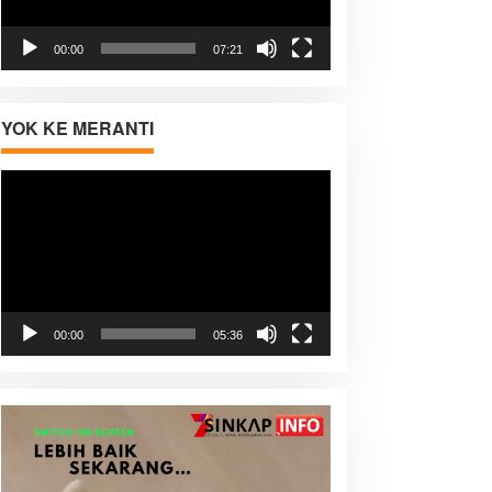
00:00
07:21
YOK KE MERANTI
Pemutar
Video
00:00
05:36