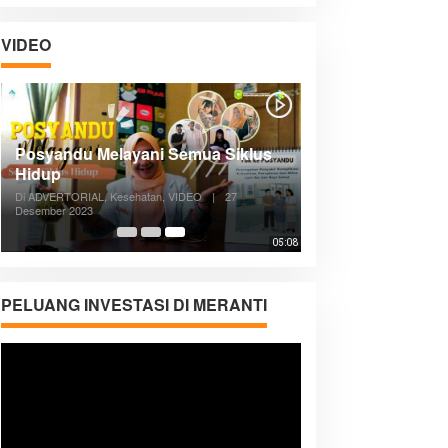
VIDEO
Posyandu Melayani Semua Siklus
Hidup
Di ADVERTORIAL, Kesehatan, VIDEO
|
27
Desember 2023
05:08
PELUANG INVESTASI DI MERANTI
Pemutar
Video