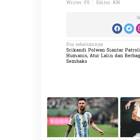
Writer: FS
Editor: KN
I
N
Pos sebelumnya
Srikandi Polwan Siantar Patrol
a
Humanis, Atur Lalin dan Berbag
v
Sembako
i
g
a
s
i
p
o
s