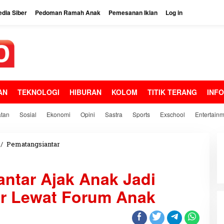
dia Siber
Pedoman Ramah Anak
Pemesanan Iklan
Log in
AN
TEKNOLOGI
HIBURAN
KOLOM
TITIK TERANG
INF
tan
Sosial
Ekonomi
Opini
Sastra
Sports
Exschool
Entertain
/
Pematangsiantar
P
e
m
ntar Ajak Anak Jadi
k
o
or Lewat Forum Anak
P
e
m
a