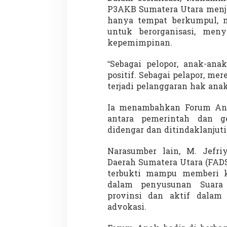
P3AKB Sumatera Utara menj
hanya tempat berkumpul, m
untuk berorganisasi, meny
kepemimpinan.
Penembakan Tragis
Utah: Pelaku Sen
Masih Buron
“Sebagai pelopor, anak-ana
Di GLOBAL, SOROTAN
|
positif. Sebagai pelapor, me
terjadi pelanggaran hak anak,
Ia menambahkan Forum Ana
antara pemerintah dan g
didengar dan ditindaklanjuti
Narasumber lain, M. Jefr
Daerah Sumatera Utara (FA
terbukti mampu memberi ko
dalam penyusunan Suara 
provinsi dan aktif dalam 
advokasi.