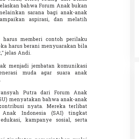
elaskan bahwa Forum Anak bukan
elainkan sarana bagi anak-anak
ampaikan aspirasi, dan melatih
 Charlie Kirk di
Demonstrasi Gen-Z Guncang
apan Jarak Jauh
Nepal, PM Mundur Mendadak
Setelah Gedung Parlemen Dibakar
k harus memberi contoh perilaku
12 September 2025
Di GLOBAL, SOROTAN
|
12 September 2025
reka harus berani menyuarakan bila
” jelas Andi.
k menjadi jembatan komunikasi
enerasi muda agar suara anak
.
iyansyah Putra dari Forum Anak
DSU) menyatakan bahwa anak-anak
ntribusi nyata. Mereka terlibat
Anak Indonesia (SAI) tingkat
edukasi, kampanye sosial, serta