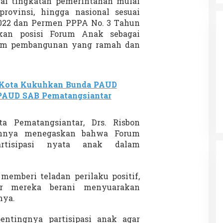
ai tingkatan pemerintahan mulai
 provinsi, hingga nasional sesuai
022 dan Permen PPPA No. 3 Tahun
kan posisi Forum Anak sebagai
lam pembangunan yang ramah dan
da dalam
Eksplore Meranti – Yok ke Meranti
 Kota Kukuhkan Bunda PAUD
a Internasional
Di Budaya, NASIONAL, VIDEO, Wisata
|
13 Januari
 PAUD SAB Pematangsiantar
ng
Januari 2024
2024
a Pematangsiantar, Drs. Risbon
annya menegaskan bahwa Forum
tisipasi nyata anak dalam
 memberi teladan perilaku positif,
or mereka berani menyuarakan
nya.
ntingnya partisipasi anak agar