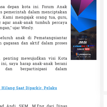
A
n
asa depan kota ini. Forum Anak
a
gis pemerintah dalam menciptakan
k
 Kami mengajak orang tua, guru,
 agar anak-anak tumbuh percaya
ungan,” ujar Wesly.
eluruh anak di Pematangsiantar
 gagasan dan aktif dalam proses
n penting mewujudkan visi Kota
ini, saya harap anak-anak berani
 dan berpartisipasi dalam
 Hilang Saat Diparkir, Pelaku
ad Andi, SKM., M.Eng dari Dinas