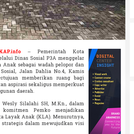
l
o
p
o
r
d
a
n
P
e
KAP.info
– Pemerintah Kota
l
lalui Dinas Sosial P3A menggelar
a
um Anak sebagai wadah pelopor dan
p
Sosial, Jalan Dahlia No.4, Kamis
o
r
bertujuan memberikan ruang bagi
L
n aspirasi sekaligus memperkuat
e
gunan daerah.
w
a
 Wesly Silalahi SH, M.Kn., dalam
t
F
n komitmen Pemko menjadikan
o
ta Layak Anak (KLA). Menurutnya,
r
strategis dalam mewujudkan visi
u
m