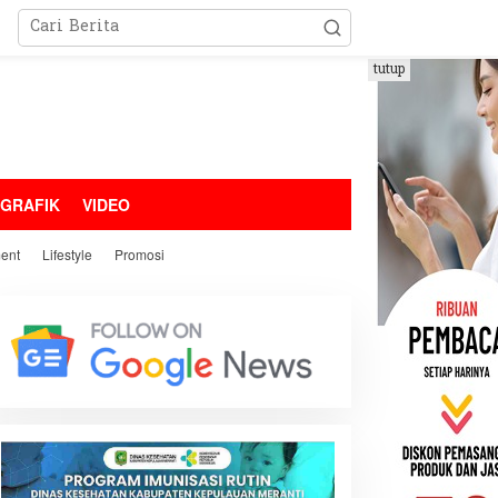
tutup
OGRAFIK
VIDEO
ment
Lifestyle
Promosi