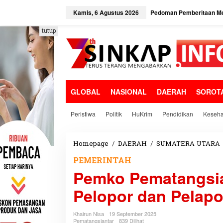
L
e
Kamis, 6 Agustus 2026
Pedoman Pemberitaan Me
w
a
tutup
t
i
k
e
k
o
GLOBAL
NASIONAL
DAERAH
SOROT
n
t
e
Peristiwa
Politik
HuKrim
Pendidikan
Keseha
n
Homepage
/
DAERAH
/
SUMATERA UTARA
PEMERINTAH
Pemko Pematangsia
Pelopor dan Pelap
Khairun Nisa
19 September 2025
Pematangsiantar
839 Dilihat