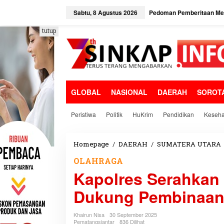
L
e
Sabtu, 8 Agustus 2026
Pedoman Pemberitaan Med
w
a
tutup
t
i
k
e
k
o
GLOBAL
NASIONAL
DAERAH
SOROT
n
t
e
Peristiwa
Politik
HuKrim
Pendidikan
Keseha
n
Homepage
/
DAERAH
/
SUMATERA UTARA
OLAHRAGA
Kapolres Serahkan 
Dukung Pembinaan 
Khairun Nisa
30 September 2025
Pematangsiantar
836 Dilihat