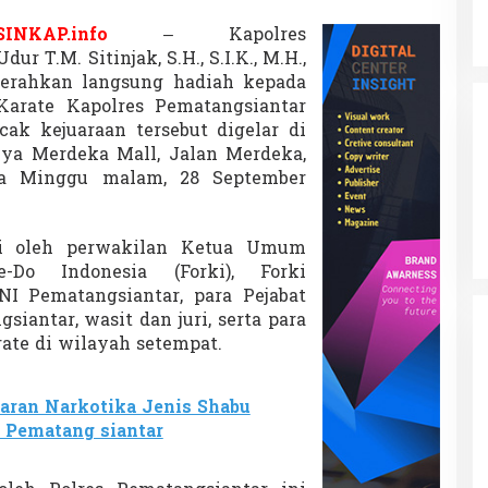
a
t
SINKAP.info
– Kapolres
e
 T.M. Sitinjak, S.H., S.I.K., M.H.,
,
erahkan langsung hadiah kepada
D
u
arate Kapolres Pematangsiantar
k
ak kejuaraan tersebut digelar di
u
ya Merdeka Mall, Jalan Merdeka,
n
da Minggu malam, 28 September
g
P
e
m
iri oleh perwakilan Ketua Umum
b
e-Do Indonesia (Forki), Forki
i
I Pematangsiantar, para Pejabat
n
iantar, wasit dan juri, serta para
a
a
arate di wilayah setempat.
n
A
t
aran Narkotika Jenis Shabu
l
 Pematang siantar
e
t
M