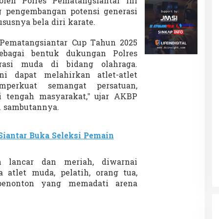
oleh Polres Pematangsiantar ini
u
 pengembangan potensi generasi
d
a
susnya bela diri karate.
S
i
 Pematangsiantar Cup Tahun 2025
a
ebagai bentuk dukungan Polres
n
rasi muda di bidang olahraga.
t
a
i dapat melahirkan atlet-atlet
r
emperkuat semangat persatuan,
 di tengah masyarakat,” ujar AKBP
m sambutannya.
iantar Buka Seleksi Pemain
n lancar dan meriah, diwarnai
a atlet muda, pelatih, orang tua,
 penonton yang memadati arena