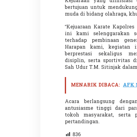
Kejuaraan yang diinisiasi 
bertujuan untuk mendukung
muda di bidang olahraga, khu
“Kejuaraan Karate Kapolres
ini kami selenggarakan s
terhadap pembinaan gene
Harapan kami, kegiatan in
berprestasi sekaligus m
disiplin, serta sportivitas
Sah Udur T.M. Sitinjak dala
MENARIK DIBACA:
AFK S
Acara berlangsung denga
antusiasme tinggi dari par
tokoh masyarakat, serta
pertandingan.
836