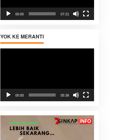
00:00
07:21
YOK KE MERANTI
Pemutar
Video
00:00
05:36