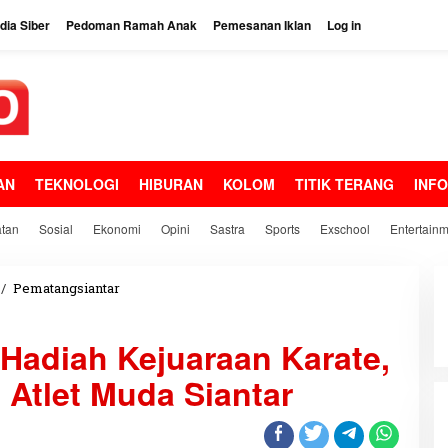
ia Siber
Pedoman Ramah Anak
Pemesanan Iklan
Log in
AN
TEKNOLOGI
HIBURAN
KOLOM
TITIK TERANG
INF
tan
Sosial
Ekonomi
Opini
Sastra
Sports
Exschool
Entertain
/
Pematangsiantar
K
a
p
Hadiah Kejuaraan Karate,
o
l
Atlet Muda Siantar
r
e
s
S