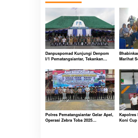
Danpuspomad Kunjungi Denpom
Bhabinka
I/1 Pematangsiantar, Tekankan
Marihat S
Profesionalisme dan Sinergi
Pelayana
Penegakan Hukum
Polres Pematangsiantar Gelar Apel,
Kapolres 
Operasi Zebra Toba 2025
Koni Cup 
Tingkatkan Disiplin Lalu Lintas
Berpresta