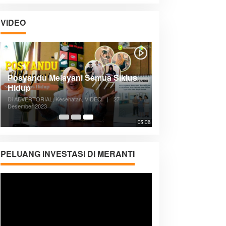
VIDEO
Posyandu Melayani Semua Siklus
Hidup
Di ADVERTORIAL, Kesehatan, VIDEO
|
27
Desember 2023
05:08
PELUANG INVESTASI DI MERANTI
Pemutar
Video