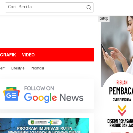
tutup
OGRAFIK
VIDEO
ment
Lifestyle
Promosi