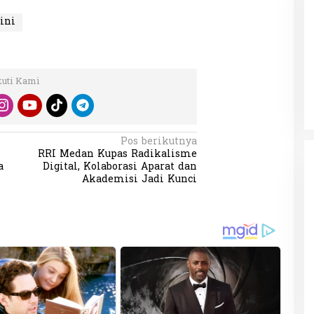
ini
Patok Batas Tanah
Rekognisi Sejarah Kerajaan Siak
n Dukung
dan Harapan Daerah Istimewa Riau
kuti Kami
|
8 Agustus 2025
Di KOLOM, Opini, SOROTAN
|
16 Juni 2025
Pos berikutnya
RRI Medan Kupas Radikalisme
a
Digital, Kolaborasi Aparat dan
Akademisi Jadi Kunci