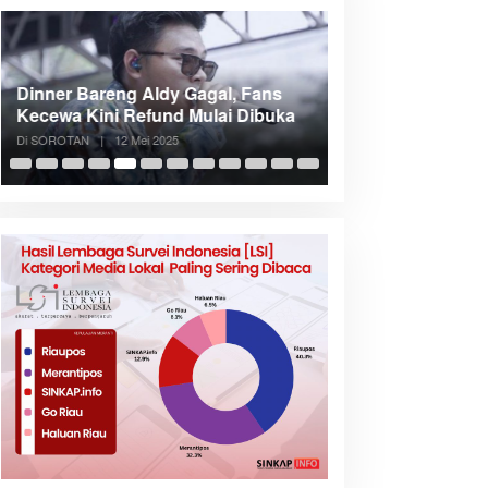
Dinner Bareng Aldy Gagal, Fans
Meranti Incar Kon
Kecewa Kini Refund Mulai Dibuka
Kepri, Bupati A
Di SOROTAN
|
12 Mei 2025
Di SOROTAN
|
6 Mei 2