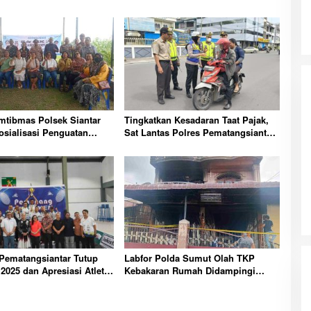
mtibmas Polsek Siantar
Tingkatkan Kesadaran Taat Pajak,
osialisasi Penguatan
Sat Lantas Polres Pematangsiantar
n Masyarakat
Gelar Razia Gabungan PKB
Pematangsiantar Tutup
Labfor Polda Sumut Olah TKP
2025 dan Apresiasi Atlet
Kebakaran Rumah Didampingi
si
Polsek Siantar Timur