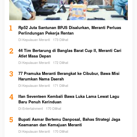
1
Rp52 Juta Santunan BPJS Disalurkan, Meranti Perluas
Perlindungan Pekerja Rentan
Di Kepulauan Meranti
173 Dilihat
2
44 Tim Bertarung di Banglas Barat Cup II, Meranti Cari
Atlet Masa Depan
Di Kepulauan Meranti
172 Dilihat
3
77 Pramuka Meranti Berangkat ke Cibubur, Bawa Misi
Harumkan Nama Daerah
Di Kepulauan Meranti
171 Dilihat
4
Ifan Seventeen Kembali Bawa Luka Lama Lewat Lagu
Baru Penuh Kerinduan
Di Entertainment
170 Dilihat
5
Bupati Asmar Bertemu Danposal, Bahas Strategi Jaga
Keamanan dan Kemajuan Meranti
Di Kepulauan Meranti
170 Dilihat