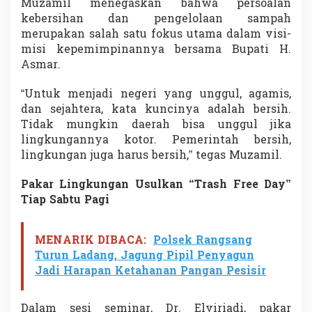
Muzamil menegaskan bahwa persoalan
n
kebersihan dan pengelolaan sampah
T
merupakan salah satu fokus utama dalam visi-
r
a
misi kepemimpinannya bersama Bupati H.
s
Asmar.
h
F
“Untuk menjadi negeri yang unggul, agamis,
r
dan sejahtera, kata kuncinya adalah bersih.
e
e
Tidak mungkin daerah bisa unggul jika
D
lingkungannya kotor. Pemerintah bersih,
a
lingkungan juga harus bersih,” tegas Muzamil.
y
S
Pakar Lingkungan Usulkan “Trash Free Day”
e
t
Tiap Sabtu Pagi
i
a
p
MENARIK DIBACA:
Polsek Rangsang
S
Turun Ladang, Jagung Pipil Penyagun
a
Jadi Harapan Ketahanan Pangan Pesisir
b
t
u
Dalam sesi seminar, Dr. Elviriadi, pakar