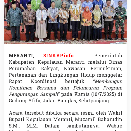
k
a
r
L
i
n
g
k
u
n
MERANTI,
SINKAP.info
– Pemerintah
g
a
Kabupaten Kepulauan Meranti melalui Dinas
n
Perumahan Rakyat, Kawasan Permukiman,
D
Pertanahan dan Lingkungan Hidup menggelar
o
Rapat Koordinasi bertajuk
“Membangun
r
o
Komitmen Bersama dan Peluncuran Program
n
Pengurangan Sampah”
pada Kamis (10/7/2025) di
g
Gedung Afifa, Jalan Banglas, Selatpanjang.
G
e
Acara tersebut dibuka secara resmi oleh Wakil
r
a
Bupati Kepulauan Meranti, Muzamil Baharudin
k
S.M., M.M. Dalam sambutannya, Wabup
a