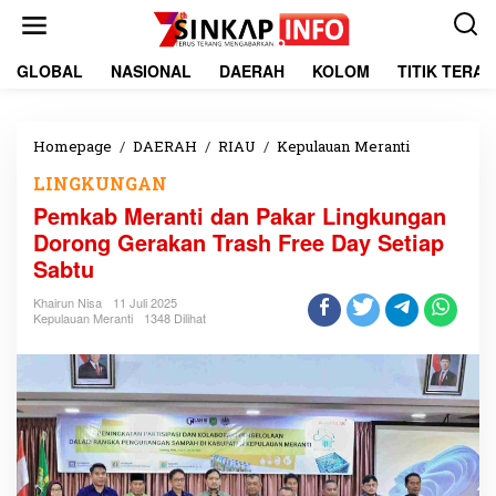
L
e
w
a
GLOBAL
NASIONAL
DAERAH
KOLOM
TITIK TERA
t
i
k
e
Homepage
/
DAERAH
/
RIAU
/
Kepulauan Meranti
P
k
e
LINGKUNGAN
o
m
n
k
Pemkab Meranti dan Pakar Lingkungan
t
a
Dorong Gerakan Trash Free Day Setiap
e
b
Sabtu
n
M
e
Khairun Nisa
11 Juli 2025
r
Kepulauan Meranti
1348 Dilihat
a
n
t
i
d
a
n
P
a