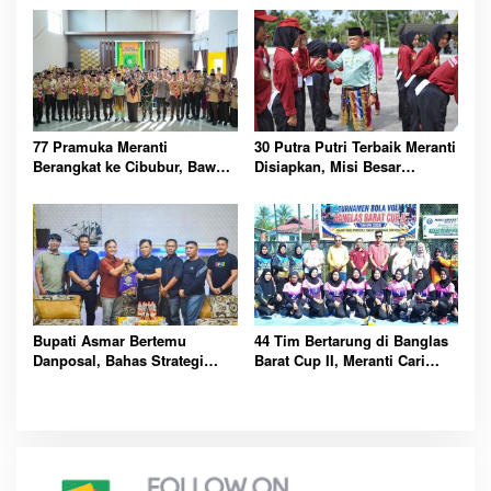
77 Pramuka Meranti
30 Putra Putri Terbaik Meranti
Berangkat ke Cibubur, Bawa
Disiapkan, Misi Besar
Misi Harumkan Nama Daerah
Kibarkan Merah Putih
Bupati Asmar Bertemu
44 Tim Bertarung di Banglas
Danposal, Bahas Strategi
Barat Cup II, Meranti Cari
Jaga Keamanan dan
Atlet Masa Depan
Kemajuan Meranti