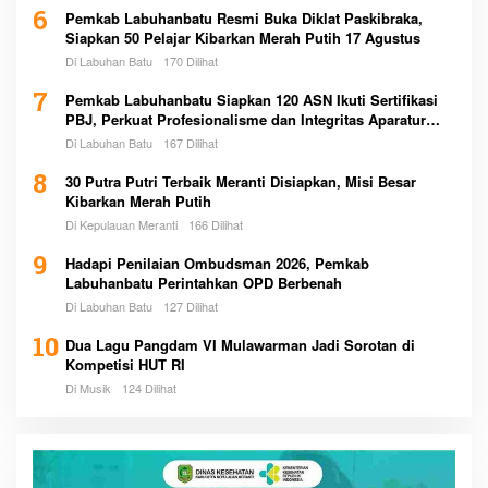
6
Pemkab Labuhanbatu Resmi Buka Diklat Paskibraka,
Siapkan 50 Pelajar Kibarkan Merah Putih 17 Agustus
Di Labuhan Batu
170 Dilihat
7
Pemkab Labuhanbatu Siapkan 120 ASN Ikuti Sertifikasi
PBJ, Perkuat Profesionalisme dan Integritas Aparatur
Pemerintah
Di Labuhan Batu
167 Dilihat
8
30 Putra Putri Terbaik Meranti Disiapkan, Misi Besar
Kibarkan Merah Putih
Di Kepulauan Meranti
166 Dilihat
9
Hadapi Penilaian Ombudsman 2026, Pemkab
Labuhanbatu Perintahkan OPD Berbenah
Di Labuhan Batu
127 Dilihat
10
Dua Lagu Pangdam VI Mulawarman Jadi Sorotan di
Kompetisi HUT RI
Di Musik
124 Dilihat