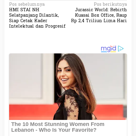
N
Pos sebelumnya
Pos berikutnya
HMI STAI NH
Jurassic World: Rebirth
a
Selatpanjang Dilantik,
Kuasai Box Office, Raup
v
Siap Cetak Kader
Rp 2,4 Triliun Lima Hari
Intelektual dan Progresif
i
g
a
s
i
p
o
s