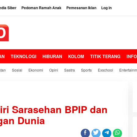
dia Siber
Pedoman Ramah Anak
Pemesanan Iklan
Log in
AN
TEKNOLOGI
HIBURAN
KOLOM
TITIK TERANG
INF
tan
Sosial
Ekonomi
Opini
Sastra
Sports
Exschool
Entertain
iri Sarasehan BPIP dan
gan Dunia