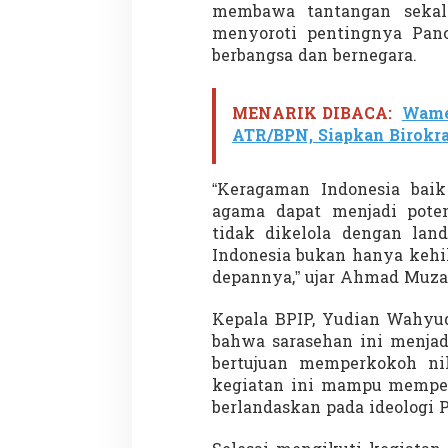
membawa tantangan sekali
menyoroti pentingnya Panc
berbangsa dan bernegara.
MENARIK DIBACA:
Wamen
ATR/BPN, Siapkan Birokra
“Keragaman Indonesia baik
agama dapat menjadi poten
tidak dikelola dengan land
Indonesia bukan hanya kehil
depannya,” ujar Ahmad Muza
Kepala BPIP, Yudian Wahyud
bahwa sarasehan ini menjad
bertujuan memperkokoh nila
kegiatan ini mampu memper
berlandaskan pada ideologi P