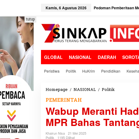
L
e
Kamis, 6 Agustus 2026
Pedoman Pemberitaan Me
w
a
tutup
t
i
k
e
k
o
GLOBAL
NASIONAL
DAERAH
SOROT
n
t
e
Peristiwa
Politik
HuKrim
Pendidikan
Keseha
n
Homepage
/
NASIONAL
/
Politik
W
a
PEMERINTAH
b
Wabup Meranti Had
u
p
MPR Bahas Tantan
M
e
r
Khairun Nisa
21 Mei 2025
a
Politik
1195 Dilihat