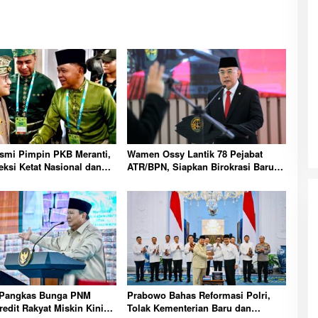
smi Pimpin PKB Meranti,
Wamen Ossy Lantik 78 Pejabat
eksi Ketat Nasional dan
ATR/BPN, Siapkan Birokrasi Baru
uat Konsolidasi Partai
Lebih Adaptif
Pangkas Bunga PNM
Prabowo Bahas Reformasi Polri,
redit Rakyat Miskin Kini
Tolak Kementerian Baru dan