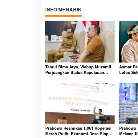
INFO MENARIK
Temui Bima Arya, Wabup Muzamil
Asmar Re
Perjuangkan Status Kepulauan
Lolos Sel
Meranti Masuk RUU Daerah
Siap Perk
Kepulauan
Prabowo Resmikan 1.061 Koperasi
Prabowo 
Merah Putih, Ekonomi Desa Siap
Mekaar, K