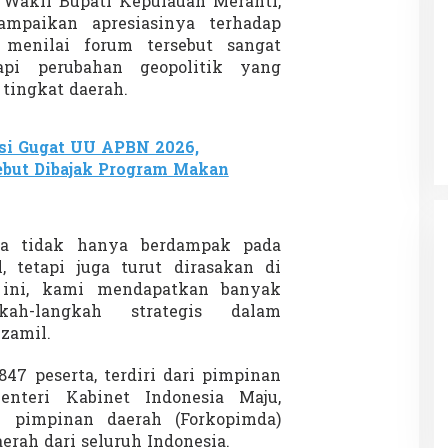
, Wakil Bupati Kepulauan Meranti,
mpaikan apresiasinya terhadap
 menilai forum tersebut sangat
api perubahan geopolitik yang
Patok Batas Tanah
Rekognisi Sejarah Kerajaan Siak
 tingkat daerah.
n Dukung
dan Harapan Daerah Istimewa Riau
|
8 Agustus 2025
Di KOLOM, Opini, SOROTAN
|
16 Juni 2025
si Gugat UU APBN 2026,
ebut Dibajak Program Makan
nia tidak hanya berdampak pada
, tetapi juga turut dirasakan di
n ini, kami mendapatkan banyak
ah-langkah strategis dalam
zamil.
847 peserta, terdiri dari pimpinan
enteri Kabinet Indonesia Maju,
i pimpinan daerah (Forkopimda)
aerah dari seluruh Indonesia.