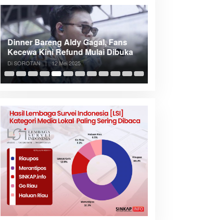
Dinner Bareng Aldy Gagal, Fans
Meranti Incar Kon
Kecewa Kini Refund Mulai Dibuka
Kepri, Bupati A
Di SOROTAN
|
12 Mei 2025
Di SOROTAN
|
6 Mei 2