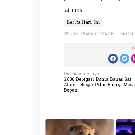
1,195
Berita Hari Ini
Writer: Diskominfotik
Editor
Partisipasi Pemu
I
Pelayanan Sukarel
Diadakan di Nanji
Di GLOBAL, VIDEO
|
18 
N
Pos sebelumnya
3.000 Delegasi Dunia Bahas Gas
a
Alam sebagai Pilar Energi Masa
v
Depan
i
g
a
s
i