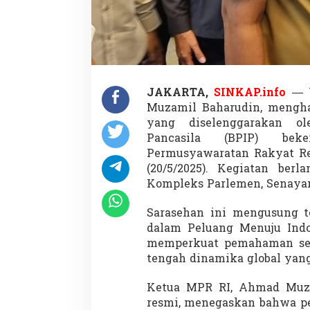
M
P
R
B
a
h
a
s
JAKARTA,
SINKAP.info
— W
T
Muzamil Baharudin, mengha
a
yang diselenggarakan o
n
Pancasila (BPIP) bek
t
Permusyawaratan Rakyat Rep
a
n
(20/5/2025). Kegiatan ber
g
Kompleks Parlemen, Senayan,
a
n
Sarasehan ini mengusung
D
dalam Peluang Menuju Indo
u
n
memperkuat pemahaman sert
i
tengah dinamika global yang
a
Ketua MPR RI, Ahmad Muza
resmi, menegaskan bahwa per