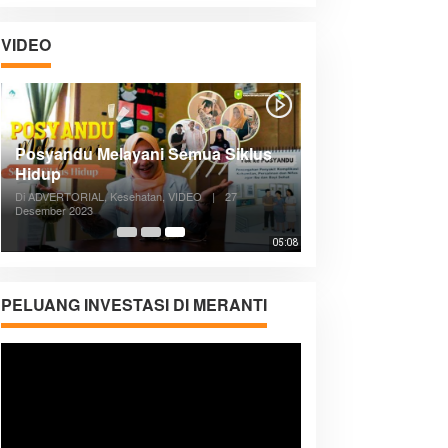
VIDEO
Posyandu Melayani Semua Siklus
Hidup
Di ADVERTORIAL, Kesehatan, VIDEO
|
27
Desember 2023
05:08
PELUANG INVESTASI DI MERANTI
Pemutar
Video