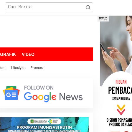
tutup
OGRAFIK
VIDEO
ment
Lifestyle
Promosi