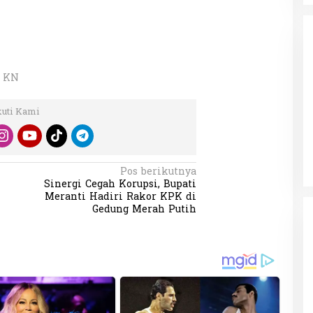
: KN
da dalam
kuti Kami
Eksplore Meranti – Yok ke Meranti
a Internasional
Di Budaya, NASIONAL, VIDEO, Wisata
|
13 Januari
ng
Januari 2024
2024
Pos berikutnya
Sinergi Cegah Korupsi, Bupati
Meranti Hadiri Rakor KPK di
Gedung Merah Putih