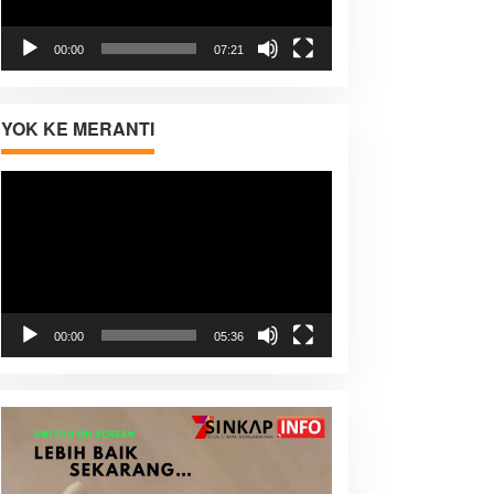
00:00
07:21
YOK KE MERANTI
Pemutar
Video
00:00
05:36