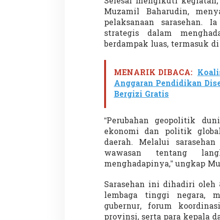
Selesai mengikuti kegiatan
Muzamil Baharudin, menya
pelaksanaan sarasehan. Ia
strategis dalam menghad
Demonstrasi Gen-Z Guncang
Menteri Nusron: 
berdampak luas, termasuk di
Nepal, PM Mundur Mendadak
Cegah Konflik da
Setelah Gedung Parlemen Dibakar
Penataan Ruang
Di GLOBAL, SOROTAN
|
12 September 2025
Di NASIONAL, SOROTAN
MENARIK DIBACA:
Koali
Anggaran Pendidikan Dis
Bergizi Gratis
“Perubahan geopolitik du
ekonomi dan politik global
daerah. Melalui saraseha
wawasan tentang langk
menghadapinya,” ungkap Mu
Sarasehan ini dihadiri oleh 
lembaga tinggi negara, m
gubernur, forum koordinas
provinsi, serta para kepala d