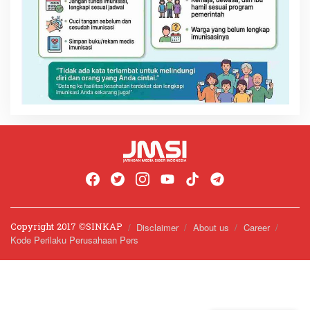
Copyright 2017 ©️SINKAP
Disclaimer
About us
Career
Kode Perilaku Perusahaan Pers