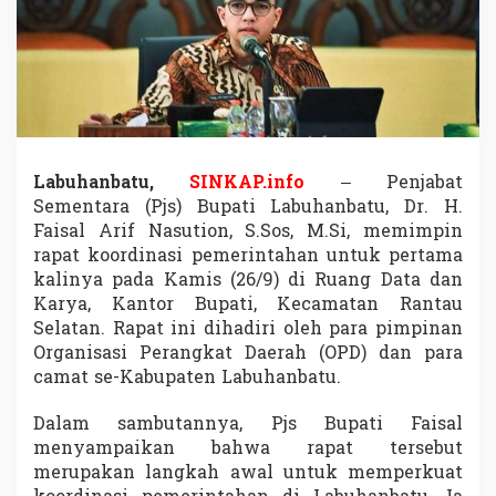
,
P
j
s
B
u
p
a
t
Labuhanbatu,
SINKAP.info
– Penjabat
i
Sementara (Pjs) Bupati Labuhanbatu, Dr. H.
L
a
Faisal Arif Nasution, S.Sos, M.Si, memimpin
b
rapat koordinasi pemerintahan untuk pertama
u
kalinya pada Kamis (26/9) di Ruang Data dan
h
Karya, Kantor Bupati, Kecamatan Rantau
a
Selatan. Rapat ini dihadiri oleh para pimpinan
n
b
Organisasi Perangkat Daerah (OPD) dan para
a
camat se-Kabupaten Labuhanbatu.
t
u
Dalam sambutannya, Pjs Bupati Faisal
D
menyampaikan bahwa rapat tersebut
r
.
merupakan langkah awal untuk memperkuat
H