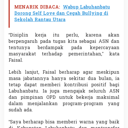
N
MENARIK DIBACA:
Wabup Labuhanbatu
T
Dorong Self Love dan Cegah Bullying di
i
n
Sekolah Rantau Utara
g
k
a
“Disiplin kerja itu perlu, karena akan
t
berpengaruh pada tugas kita sebagai ASN dan
k
tentunya berdampak pada kepercayaan
a
masyarakat terhadap pemerintahan,” kata
n
Faisal.
K
i
n
Lebih lanjut, Faisal berharap agar meskipun
e
masa jabatannya hanya sekitar dua bulan, ia
r
tetap dapat memberi kontribusi positif bagi
j
Labuhanbatu. Ia juga mengajak seluruh ASN
a
d
dan pimpinan OPD untuk bekerja maksimal
a
dalam menjalankan program-program yang
n
sudah ada.
M
u
“Saya berharap bisa memberi warna yang baik
t
u