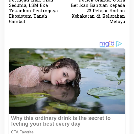
Peringati Hari Ozon
Polsek Siantar Utara
a
Sedunia, LSM Eka
Berikan Bantuan kepada
v
Tekankan Pentingnya
23 Pelajar Korban
Ekosistem Tanah
Kebakaran di Kelurahan
i
Gambut
Melayu
g
a
s
i
p
o
s