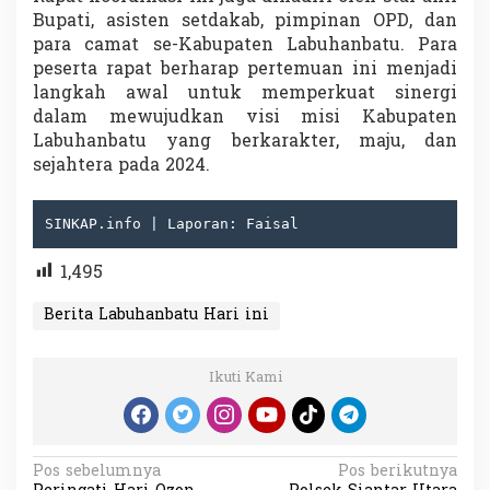
Bupati, asisten setdakab, pimpinan OPD, dan
para camat se-Kabupaten Labuhanbatu. Para
peserta rapat berharap pertemuan ini menjadi
langkah awal untuk memperkuat sinergi
dalam mewujudkan visi misi Kabupaten
Labuhanbatu yang berkarakter, maju, dan
sejahtera pada 2024.
SINKAP.info | Laporan: Faisal
1,495
Berita Labuhanbatu Hari ini
Ikuti Kami
N
Pos sebelumnya
Pos berikutnya