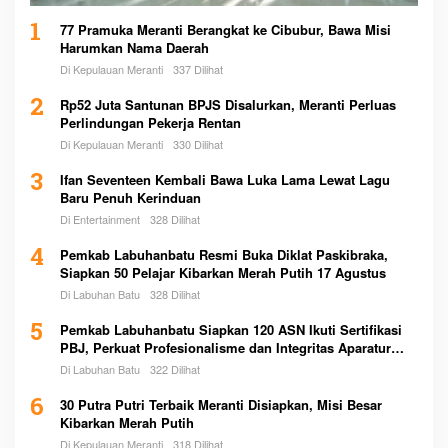
1
77 Pramuka Meranti Berangkat ke Cibubur, Bawa Misi
Harumkan Nama Daerah
Di Kepulauan Meranti
337 Dilihat
2
Rp52 Juta Santunan BPJS Disalurkan, Meranti Perluas
Perlindungan Pekerja Rentan
Di Kepulauan Meranti
330 Dilihat
3
Ifan Seventeen Kembali Bawa Luka Lama Lewat Lagu
Baru Penuh Kerinduan
Di Entertainment
328 Dilihat
4
Pemkab Labuhanbatu Resmi Buka Diklat Paskibraka,
Siapkan 50 Pelajar Kibarkan Merah Putih 17 Agustus
Di Labuhan Batu
328 Dilihat
5
Pemkab Labuhanbatu Siapkan 120 ASN Ikuti Sertifikasi
PBJ, Perkuat Profesionalisme dan Integritas Aparatur
Pemerintah
Di Labuhan Batu
322 Dilihat
6
30 Putra Putri Terbaik Meranti Disiapkan, Misi Besar
Kibarkan Merah Putih
Di Kepulauan Meranti
318 Dilihat