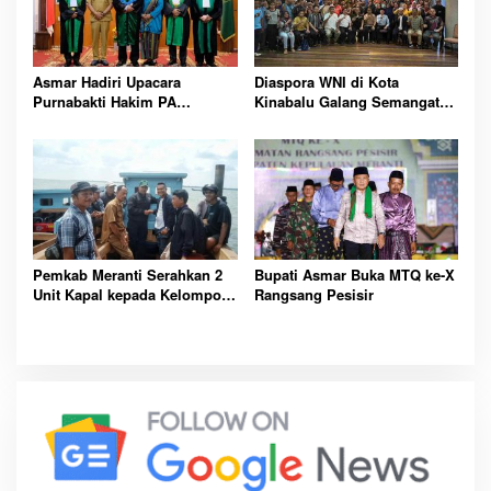
Asmar Hadiri Upacara
Diaspora WNI di Kota
Purnabakti Hakim PA
Kinabalu Galang Semangat
selatpanjang
Gotong Royong Jelang HUT
RI ke-79
Pemkab Meranti Serahkan 2
Bupati Asmar Buka MTQ ke-X
Unit Kapal kepada Kelompok
Rangsang Pesisir
Nelayan Maju Desa
Mengkopot