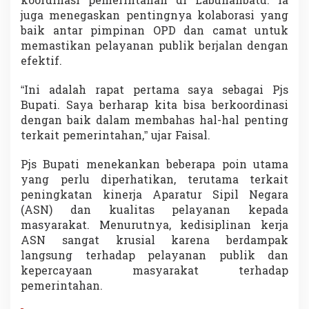
koordinasi pemerintahan di Labuhanbatu. Ia
.
juga menegaskan pentingnya kolaborasi yang
F
baik antar pimpinan OPD dan camat untuk
a
i
memastikan pelayanan publik berjalan dengan
s
efektif.
a
l
“Ini adalah rapat pertama saya sebagai Pjs
A
Bupati. Saya berharap kita bisa berkoordinasi
r
i
dengan baik dalam membahas hal-hal penting
f
terkait pemerintahan,” ujar Faisal.
N
a
Pjs Bupati menekankan beberapa poin utama
s
yang perlu diperhatikan, terutama terkait
u
t
peningkatan kinerja Aparatur Sipil Negara
i
(ASN) dan kualitas pelayanan kepada
o
masyarakat. Menurutnya, kedisiplinan kerja
n
ASN sangat krusial karena berdampak
A
langsung terhadap pelayanan publik dan
j
a
kepercayaan masyarakat terhadap
k
pemerintahan.
A
S