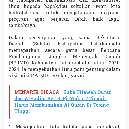
di Kabupaten Labuhanbatu dan mentransfer
P
ilmu kepada bapak/ibu sekalian. Mari kita
e
berkolaborasi untuk menjalankan program-
l
program agar berjalan lebih baik lagi,”
a
y
tambahnya.
a
n
Dalam kesempatan yang sama, Sekretaris
a
Daerah (Sekda) Kabupaten Labuhanbatu
n
memaparkan secara garis besar Rencana
Pembangunan Jangka Menengah Daerah
(RPJMD) Kabupaten Labuhanbatu tahun 2021-
2024. Ia menyebutkan lima poin penting dalam
visi misi RPJMD tersebut, yakni:
MENARIK DIBACA:
Buka Tilawah Quran
dan AlHadits Ke 18, Pj. Wako T.Tinggi :
Harus Membumikan Al Quran Di Tebing
Tinggi
1. Mewujudkan tata kelola yang merakyat,