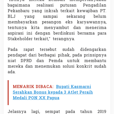
“Intinya mereka kembali mempertanyakan
K
bagaimana realisasi putusan Pengadilan
a
Pekanbaru yang inkrah terkait kewajiban PT.
r
BLJ yang sampai sekarang belum
y
a
membayarkan pesangon eks karyawannya,
w
tentunya kita menyambut dan menerima
a
aspirasi ini dengan berdiskusi bersama para
n
Stakeholder terkait,” terangnya.
P
T
.
Pada rapat tersebut sudah didengarkan
B
pendapat dari berbagai pihak, pada prinsipnya
L
niat DPRD dan Pemda untuk membantu
J
mereka dan menemukan solusi konkrit sudah
ada.
MENARIK DIBACA:
Bupati Kasmarni
Serahkan Bonus kepada 3 Atlet Peraih
Medali PON XX Papua
Jelasnya lagi, sempat pada tahun 2019