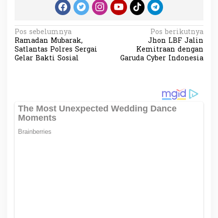
N
Pos sebelumnya
Pos berikutnya
Ramadan Mubarak,
Jhon LBF Jalin
a
Satlantas Polres Sergai
Kemitraan dengan
v
Gelar Bakti Sosial
Garuda Cyber Indonesia
i
g
a
s
i
p
o
s