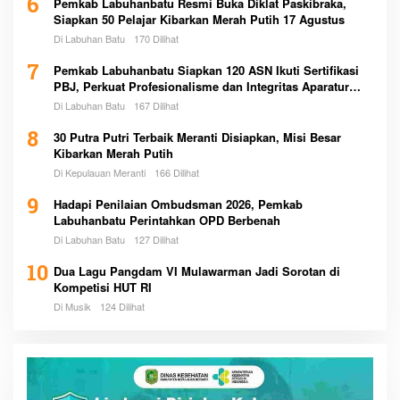
6
Pemkab Labuhanbatu Resmi Buka Diklat Paskibraka,
Siapkan 50 Pelajar Kibarkan Merah Putih 17 Agustus
Di Labuhan Batu
170 Dilihat
7
Pemkab Labuhanbatu Siapkan 120 ASN Ikuti Sertifikasi
PBJ, Perkuat Profesionalisme dan Integritas Aparatur
Pemerintah
Di Labuhan Batu
167 Dilihat
8
30 Putra Putri Terbaik Meranti Disiapkan, Misi Besar
Kibarkan Merah Putih
Di Kepulauan Meranti
166 Dilihat
9
Hadapi Penilaian Ombudsman 2026, Pemkab
Labuhanbatu Perintahkan OPD Berbenah
Di Labuhan Batu
127 Dilihat
10
Dua Lagu Pangdam VI Mulawarman Jadi Sorotan di
Kompetisi HUT RI
Di Musik
124 Dilihat