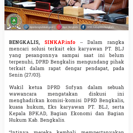
k
a
i
t
u
n
t
u
BENGKALIS,
SINKAP.info
– Dalam rangka
k
mencari solusi terkait eks karyawan PT. BLJ
M
yang pesangonnya sampai saat ini belum
e
terpenuhi, DPRD Bengkalis mengundang pihak
n
c
terkait dalam rapat dengar pendapat, pada
a
Senin (27/03).
r
i
Wakil ketua DPRD Sofyan dalam sebuah
S
wawancara mengatakan diskusi ini
o
l
menghadirkan komisi-komisi DPRD Bengkalis,
u
kuasa hukum, Eks karyawan PT. BLJ, serta
s
Kepala BPKAD, Bagian Ekonomi dan Bagian
i
Hukum Kab. Bengkalis.
E
k
s