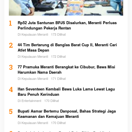
1
Rp52 Juta Santunan BPJS Disalurkan, Meranti Perluas
Perlindungan Pekerja Rentan
Di Kepulauan Meranti
173 Dilihat
2
44 Tim Bertarung di Banglas Barat Cup II, Meranti Cari
Atlet Masa Depan
Di Kepulauan Meranti
172 Dilihat
3
77 Pramuka Meranti Berangkat ke Cibubur, Bawa Misi
Harumkan Nama Daerah
Di Kepulauan Meranti
171 Dilihat
4
Ifan Seventeen Kembali Bawa Luka Lama Lewat Lagu
Baru Penuh Kerinduan
Di Entertainment
170 Dilihat
5
Bupati Asmar Bertemu Danposal, Bahas Strategi Jaga
Keamanan dan Kemajuan Meranti
Di Kepulauan Meranti
170 Dilihat