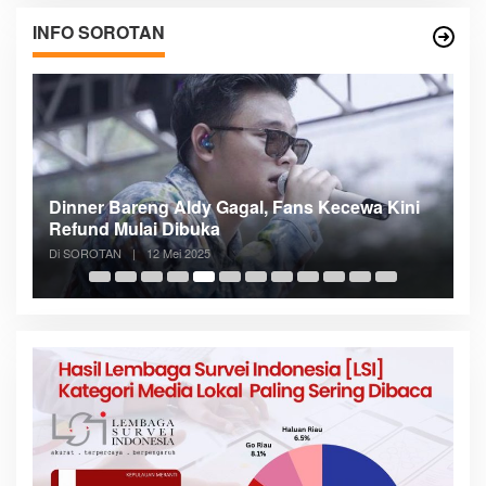
INFO SOROTAN
n
Dinner Bareng Aldy Gagal, Fans Kecewa Kini
Me
Refund Mulai Dibuka
B
Di SOROTAN
|
12 Mei 2025
Di