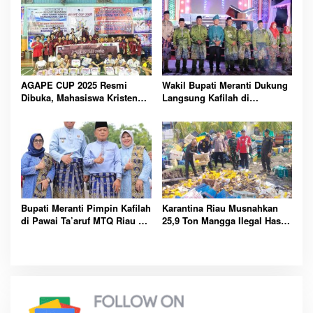
AGAPE CUP 2025 Resmi
Wakil Bupati Meranti Dukung
Dibuka, Mahasiswa Kristen
Langsung Kafilah di
Polbeng Bersatu Lewat
Pembukaan MTQ ke-43 Riau
Olahraga
Bupati Meranti Pimpin Kafilah
Karantina Riau Musnahkan
di Pawai Ta’aruf MTQ Riau ke-
25,9 Ton Mangga Ilegal Hasil
43
Tangkapan Bea Cukai di
Bengkalis