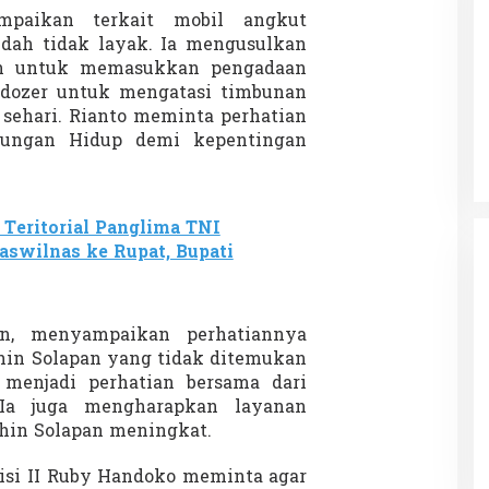
mpaikan terkait mobil angkut
dah tidak layak. Ia mengusulkan
n untuk memasukkan pengadaan
 Charlie Kirk di
Demonstrasi Gen-Z Guncang
dozer untuk mengatasi timbunan
apan Jarak Jauh
Nepal, PM Mundur Mendadak
sehari. Rianto meminta perhatian
Setelah Gedung Parlemen Dibakar
kungan Hidup demi kepentingan
12 September 2025
Di GLOBAL, SOROTAN
|
12 September 2025
 Teritorial Panglima TNI
aswilnas ke Rupat, Bupati
an, menyampaikan perhatiannya
thin Solapan yang tidak ditemukan
 menjadi perhatian bersama dari
 Ia juga mengharapkan layanan
hin Solapan meningkat.
si II Ruby Handoko meminta agar