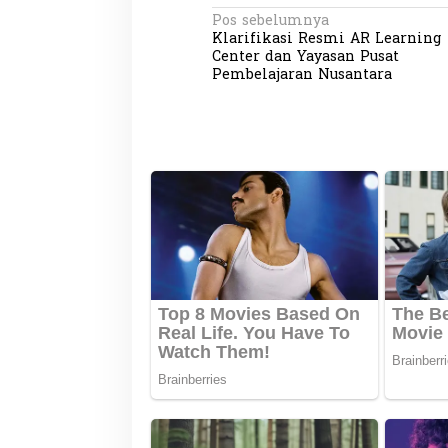
N
Pos sebelumnya
Klarifikasi Resmi AR Learning
a
Center dan Yayasan Pusat
v
Pembelajaran Nusantara
i
g
a
s
i
p
o
s