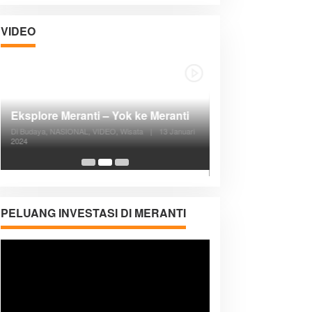
VIDEO
Posyandu Melayani Semua Siklus
Hidup
Di ADVERTORIAL, Kesehatan, VIDEO
|
27
Desember 2023
05:08
PELUANG INVESTASI DI MERANTI
Pemutar
Video