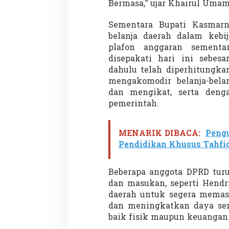
Bermasa,” ujar Khairul Umam
Sementara Bupati Kasmarn
belanja daerah dalam keb
plafon anggaran sement
disepakati hari ini sebesar
dahulu telah diperhitungka
mengakomodir belanja-belan
dan mengikat, serta deng
pemerintah.
MENARIK DIBACA:
Peng
Pendidikan Khusus Tahfi
Beberapa anggota DPRD tur
dan masukan, seperti Hend
daerah untuk segera mema
dan meningkatkan daya sera
baik fisik maupun keuangan