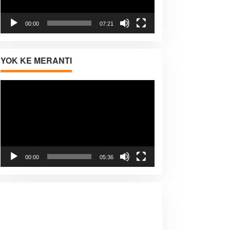
00:00
07:21
YOK KE MERANTI
Pemutar
Video
00:00
05:36