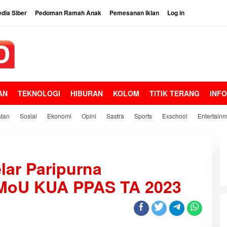
dia Siber
Pedoman Ramah Anak
Pemesanan Iklan
Log in
AN
TEKNOLOGI
HIBURAN
KOLOM
TITIK TERANG
INF
tan
Sosial
Ekonomi
Opini
Sastra
Sports
Exschool
Entertain
lar Paripurna
MoU KUA PPAS TA 2023