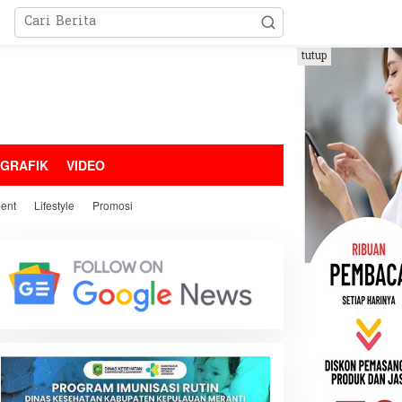
tutup
OGRAFIK
VIDEO
ment
Lifestyle
Promosi