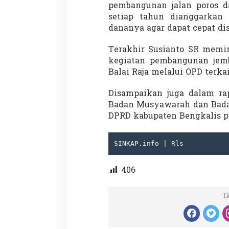
pembangunan jalan poros d
setiap tahun dianggarkan 
dananya agar dapat cepat dis
Terakhir Susianto SR memin
kegiatan pembangunan jemb
Balai Raja melalui OPD terk
Partisipasi Pemu
Pelayanan Sukarel
Disampaikan juga dalam ra
Diadakan di Nanji
Di GLOBAL, VIDEO
|
18 
Badan Musyawarah dan Bada
DPRD kabupaten Bengkalis pe
SINKAP.info | Rls
406
I