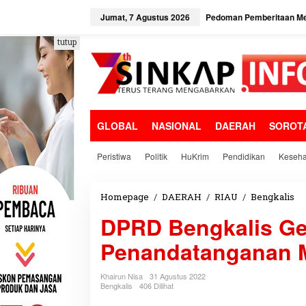
L
e
Jumat, 7 Agustus 2026
Pedoman Pemberitaan Me
w
a
tutup
t
i
k
e
k
o
GLOBAL
NASIONAL
DAERAH
SOROT
n
t
e
Peristiwa
Politik
HuKrim
Pendidikan
Keseha
n
Homepage
/
DAERAH
/
RIAU
/
Bengkalis
D
P
DPRD Bengkalis Ge
R
D
Penandatanganan 
B
e
n
Khairun Nisa
31 Agustus 2022
g
Bengkalis
406 Dilihat
k