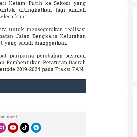
ari Ketam Putih ke Sekodi yang
untuk ditingkatkan lagi jumlah
elesaikan.
ta untuk mensegerakan realisasi
atan Jalan Bengkalis Kelurahan
ait yang sudah dianggarkan.
da dalam
Eksplore Meranti – Yok ke Meranti
a Internasional
pat paripurna perubahan susunan
Di Budaya, NASIONAL, VIDEO, Wisata
|
13 Januari
ng
Januari 2024
2024
n Pembentukan Peraturan Daerah
riode 2019-2024 pada Fraksi PAN.
kuti Kami