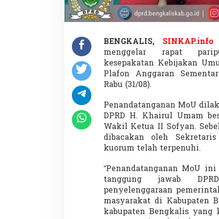
t
a
n
g
a
BENGKALIS,
SINKAP.info
n
menggelar rapat parip
a
kesepakatan Kebijakan Umu
n
M
Plafon Anggaran Sementar
o
Rabu (31/08).
U
K
Penandatanganan MoU dilaku
U
DPRD H. Khairul Umam bese
A
P
Wakil Ketua II Sofyan. Seb
P
dibacakan oleh Sekretari
A
kuorum telah terpenuhi.
S
T
“Penandatanganan MoU ini 
A
2
tanggung jawab DPRD 
0
penyelenggaraan pemerinta
2
masyarakat di Kabupaten B
3
kabupaten Bengkalis yang k