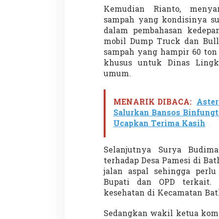
Kemudian Rianto, menya
sampah yang kondisinya su
dalam pembahasan kedepa
Penembakan Tragis
mobil Dump Truck dan Bull
Utah: Pelaku Sen
sampah yang hampir 60 ton 
Masih Buron
khusus untuk Dinas Ling
Di GLOBAL, SOROTAN
|
umum.
MENARIK DIBACA:
Aster
Salurkan Bansos Binfungt
Ucapkan Terima Kasih
Selanjutnya Surya Budim
terhadap Desa Pamesi di Ba
jalan aspal sehingga perlu
Bupati dan OPD terkait.
kesehatan di Kecamatan Bat
Sedangkan wakil ketua komi